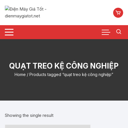
Chuyển
tới
nội
dung
QUẠT TREO KỆ CÔNG NGHIỆP
Home
/ Products tagged “quạt treo kệ công nghiệp”
Showing the single result