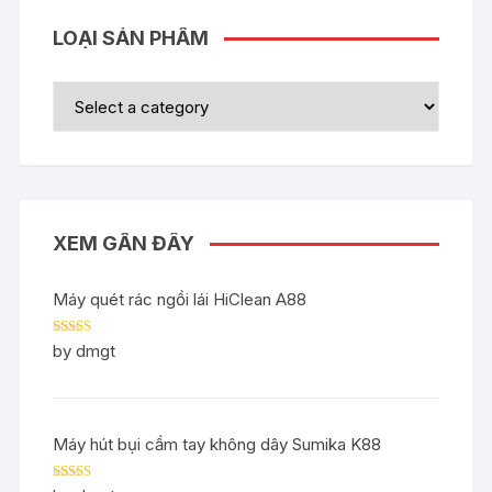
LOẠI SẢN PHẨM
XEM GẦN ĐÂY
Máy quét rác ngồi lái HiClean A88
Rated
5
out
by dmgt
of 5
Máy hút bụi cầm tay không dây Sumika K88