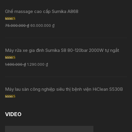
Ghế massage cao cấp Sumika A868
Rated
5.00
75.000.000
₫
60.000.000
₫
out of 5
Máy rửa xe gia đình Sumika S8 80-120bar 2000W tự ngắt
Rated
5.00
1.690.000
₫
1.290.000
₫
out of 5
Máy lau sàn công nghiệp siêu thị bệnh viện HiClean S530B
Rated
5.00
out of 5
VIDEO