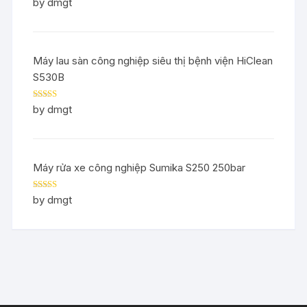
Rated
5
out
by dmgt
of 5
Máy lau sàn công nghiệp siêu thị bệnh viện HiClean
S530B
Rated
5
out
by dmgt
of 5
Máy rửa xe công nghiệp Sumika S250 250bar
Rated
5
out
by dmgt
of 5