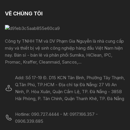
VỀ CHÚNG TÔI
Công ty TNHH TM và DV Phạm Gia Nguyễn là nhà cung cấp
máy và thiết bị vệ sinh công nghiệp hàng đầu Việt Nam hiện
nay. Bán sỉ - bán lẻ và phân phối Sumika, HiClean, IPC,
Promac, Kraffer, Cleanmaid, Sancos,...
Add: Số 17-19 Đ. D15 KCN Tân Bình, Phường Tây Thạnh,
Q.Tân Phú, TP.HCM - Địa chỉ tại Đà Nẵng: 27 Võ An
Ninh, P. Hòa Xuân, Quận Cẩm Lệ, TP. Đà Nẵng - 385B
Hải Phòng, P. Tân Chính, Quận Thanh Khê, TP. Đà Nẵng
Hotline: 090.727.4444 - M: 0917.166.357 -
0906.339.685