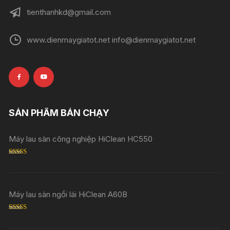
tienthanhkd@gmail.com
www.dienmaygiatot.net info@dienmaygiatot.net
SẢN PHẨM BÁN CHẠY
Máy lau sàn công nghiệp HiClean HC550
Rated
5.00
out of 5
Máy lau sàn ngồi lái HiClean A60B
Rated
5.00
out of 5