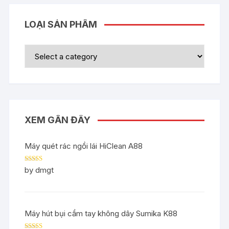
LOẠI SẢN PHẨM
XEM GẦN ĐÂY
Máy quét rác ngồi lái HiClean A88
Rated
5
out
by dmgt
of 5
Máy hút bụi cầm tay không dây Sumika K88