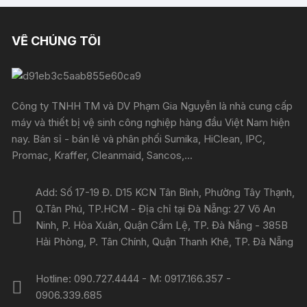
VỀ CHÚNG TÔI
Công ty TNHH TM và DV Phạm Gia Nguyễn là nhà cung cấp
máy và thiết bị vệ sinh công nghiệp hàng đầu Việt Nam hiện
nay. Bán sỉ - bán lẻ và phân phối Sumika, HiClean, IPC,
Promac, Kraffer, Cleanmaid, Sancos,...
Add: Số 17-19 Đ. D15 KCN Tân Bình, Phường Tây Thạnh,
Q.Tân Phú, TP.HCM - Địa chỉ tại Đà Nẵng: 27 Võ An
Ninh, P. Hòa Xuân, Quận Cẩm Lệ, TP. Đà Nẵng - 385B
Hải Phòng, P. Tân Chính, Quận Thanh Khê, TP. Đà Nẵng
Hotline: 090.727.4444 - M: 0917.166.357 -
0906.339.685