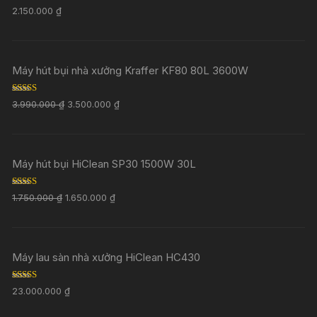
Rated
5.00
2.150.000
₫
out of 5
Máy hút bụi nhà xưởng Kraffer KF80 80L 3600W
Rated
5.00
3.990.000
₫
3.500.000
₫
out of 5
Máy hút bụi HiClean SP30 1500W 30L
Rated
5.00
1.750.000
₫
1.650.000
₫
out of 5
Máy lau sàn nhà xưởng HiClean HC430
Rated
5.00
23.000.000
₫
out of 5