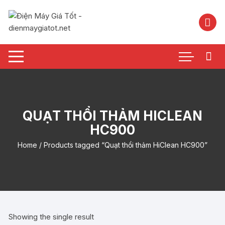
Chuyển
tới
nội
dung
QUẠT THỔI THẢM HICLEAN
HC900
Home
/ Products tagged “Quạt thổi thảm HiClean HC900”
Showing the single result