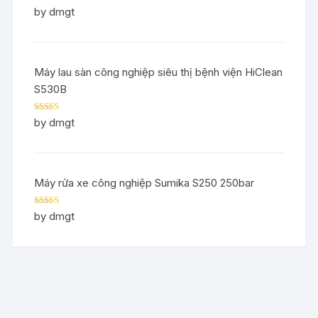
Rated
5
out
by dmgt
of 5
Máy lau sàn công nghiệp siêu thị bệnh viện HiClean
S530B
Rated
5
out
by dmgt
of 5
Máy rửa xe công nghiệp Sumika S250 250bar
Rated
5
out
by dmgt
of 5