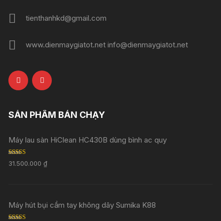
tienthanhkd@gmail.com
www.dienmaygiatot.net info@dienmaygiatot.net
SẢN PHẨM BÁN CHẠY
Máy lau sàn HiClean HC430B dùng bình ac quy
Rated
5.00
31.500.000
₫
out of 5
Máy hút bụi cầm tay không dây Sumika K88