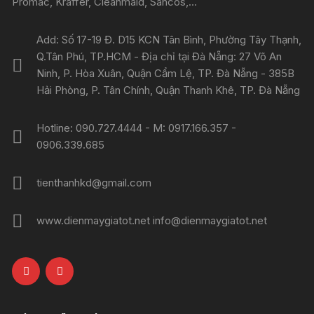
Promac, Kraffer, Cleanmaid, Sancos,...
Add: Số 17-19 Đ. D15 KCN Tân Bình, Phường Tây Thạnh,
Q.Tân Phú, TP.HCM - Địa chỉ tại Đà Nẵng: 27 Võ An
Ninh, P. Hòa Xuân, Quận Cẩm Lệ, TP. Đà Nẵng - 385B
Hải Phòng, P. Tân Chính, Quận Thanh Khê, TP. Đà Nẵng
Hotline: 090.727.4444 - M: 0917.166.357 -
0906.339.685
tienthanhkd@gmail.com
www.dienmaygiatot.net info@dienmaygiatot.net