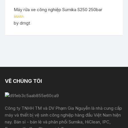
Máy rửa xe công nghiệp Sumika S250 250bar
Rated
5
out
by dmgt
of 5
VỀ CHÚNG TÔI
Công ty TNHH TM và DV Phạm Gia Nguyễn là nhà cung cấp
máy và thiết bị vệ sinh công nghiệp hàng đầu Việt Nam hiện
nay. Bán sỉ - bán lẻ và phân phối Sumika, HiClean, IPC,