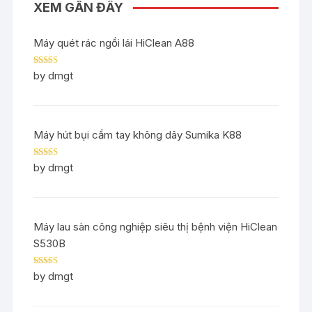
XEM GẦN ĐÂY
Máy quét rác ngồi lái HiClean A88
Rated
5
out
by dmgt
of 5
Máy hút bụi cầm tay không dây Sumika K88
Rated
5
out
by dmgt
of 5
Máy lau sàn công nghiệp siêu thị bệnh viện HiClean
S530B
Rated
5
out
by dmgt
of 5