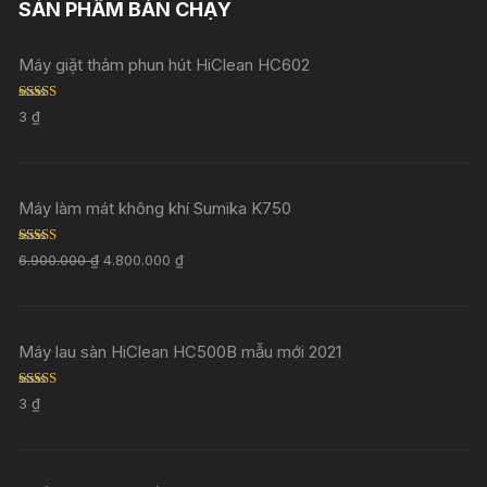
SẢN PHẨM BÁN CHẠY
Máy giặt thảm phun hút HiClean HC602
Rated
5.00
3
₫
out of 5
Máy làm mát không khí Sumika K750
Rated
5.00
6.900.000
₫
4.800.000
₫
out of 5
Máy lau sàn HiClean HC500B mẫu mới 2021
Rated
5.00
3
₫
out of 5