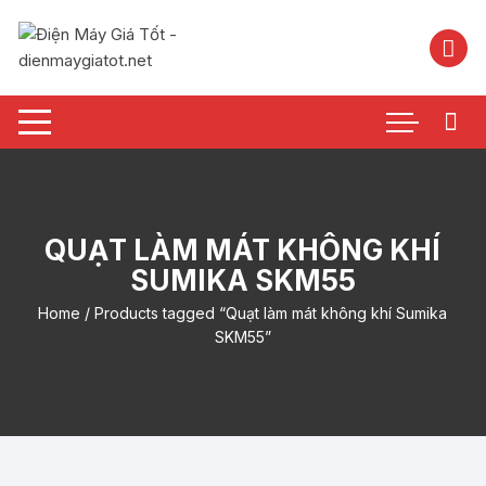
Chuyển
tới
nội
dung
QUẠT LÀM MÁT KHÔNG KHÍ
SUMIKA SKM55
Home
/ Products tagged “Quạt làm mát không khí Sumika
SKM55”