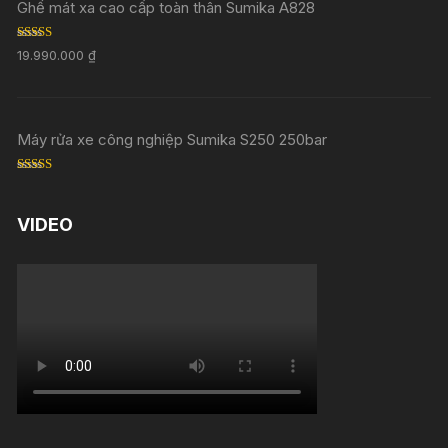
Ghế mát xa cao cấp toàn thân Sumika A828
Rated
5.00
19.990.000
₫
out of 5
Máy rửa xe công nghiệp Sumika S250 250bar
Rated
5.00
out of 5
VIDEO