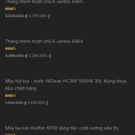
Thang nhôm trượt chữ A Jumbo A405
Rated
5.00
2.930.000
₫
2.710.000
₫
out of 5
Thang nhôm trượt chữ A Jumbo A404
Rated
5.00
2.385.000
₫
2.290.000
₫
out of 5
Máy hút bụi - nước HiClean HC30P 1500W 30L thùng nhựa
Abs chính hãng
Rated
5.00
1.990.000
₫
1.910.000
₫
out of 5
Máy lau sàn Kraffer KF60 dùng tiệc cưới xưởng siêu thị