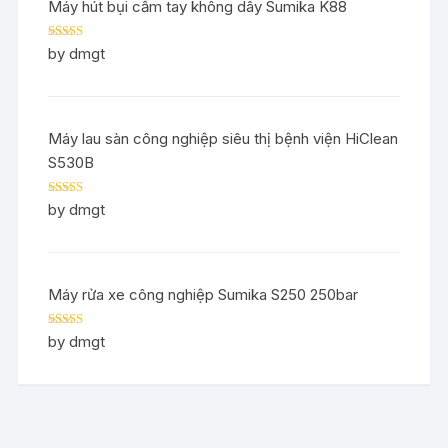
Máy hút bụi cầm tay không dây Sumika K88
Rated
5
out
by dmgt
of 5
Máy lau sàn công nghiệp siêu thị bệnh viện HiClean
S530B
Rated
5
out
by dmgt
of 5
Máy rửa xe công nghiệp Sumika S250 250bar
Rated
5
out
by dmgt
of 5