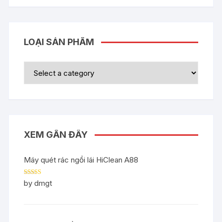
LOẠI SẢN PHẨM
XEM GẦN ĐÂY
Máy quét rác ngồi lái HiClean A88
Rated
5
out
by dmgt
of 5