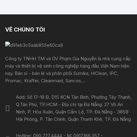
VỀ CHÚNG TÔI
Công ty TNHH TM và DV Phạm Gia Nguyễn là nhà cung cấp
máy và thiết bị vệ sinh công nghiệp hàng đầu Việt Nam hiện
nay. Bán sỉ - bán lẻ và phân phối Sumika, HiClean, IPC,
Promac, Kraffer, Cleanmaid, Sancos,...
Add: Số 17-19 Đ. D15 KCN Tân Bình, Phường Tây Thạnh,
Q.Tân Phú, TP.HCM - Địa chỉ tại Đà Nẵng: 27 Võ An
Ninh, P. Hòa Xuân, Quận Cẩm Lệ, TP. Đà Nẵng - 385B
Hải Phòng, P. Tân Chính, Quận Thanh Khê, TP. Đà Nẵng
Hotline: 090.727.4444 - M: 0917.166.357 -