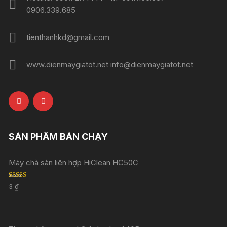
0906.339.685
tienthanhkd@gmail.com
www.dienmaygiatot.net info@dienmaygiatot.net
SẢN PHẨM BÁN CHẠY
Máy chà sàn liên hợp HiClean HC50C
Rated
5.00
3
₫
out of 5