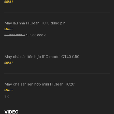
Rated
5.00
out of 5
Máy lau nhà HiClean HC18 dùng pin
Rated
5.00
22.000.000
₫
18.500.000
₫
out of 5
Máy chà sàn liên hợp IPC model CT40 C50
Rated
5.00
out of 5
Máy chà sàn liên hợp mini HiClean HC201
Rated
5.00
3
₫
out of 5
VIDEO