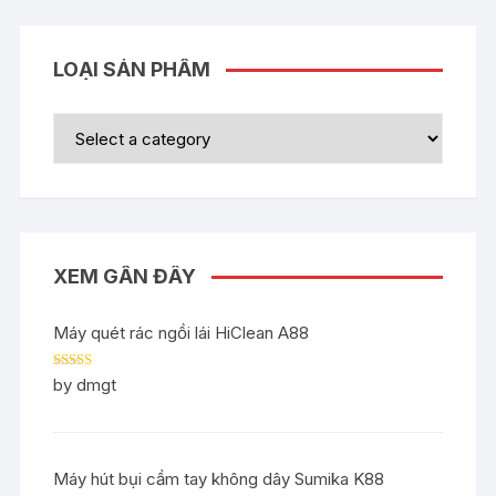
LOẠI SẢN PHẨM
XEM GẦN ĐÂY
Máy quét rác ngồi lái HiClean A88
Rated
5
out
by dmgt
of 5
Máy hút bụi cầm tay không dây Sumika K88