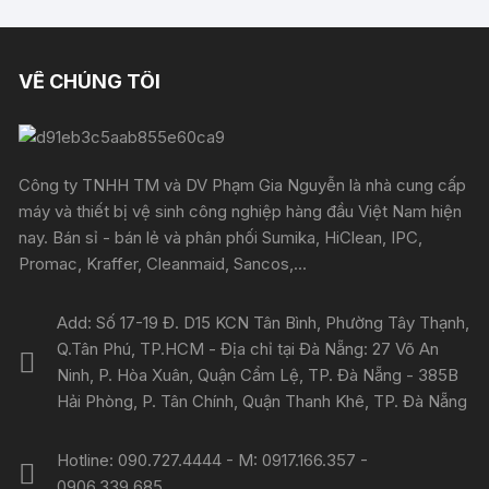
VỀ CHÚNG TÔI
Công ty TNHH TM và DV Phạm Gia Nguyễn là nhà cung cấp
máy và thiết bị vệ sinh công nghiệp hàng đầu Việt Nam hiện
nay. Bán sỉ - bán lẻ và phân phối Sumika, HiClean, IPC,
Promac, Kraffer, Cleanmaid, Sancos,...
Add: Số 17-19 Đ. D15 KCN Tân Bình, Phường Tây Thạnh,
Q.Tân Phú, TP.HCM - Địa chỉ tại Đà Nẵng: 27 Võ An
Ninh, P. Hòa Xuân, Quận Cẩm Lệ, TP. Đà Nẵng - 385B
Hải Phòng, P. Tân Chính, Quận Thanh Khê, TP. Đà Nẵng
Hotline: 090.727.4444 - M: 0917.166.357 -
0906.339.685