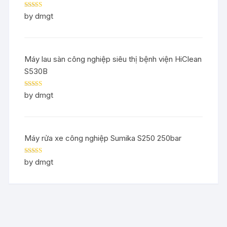
Rated
5
out
by dmgt
of 5
Máy lau sàn công nghiệp siêu thị bệnh viện HiClean
S530B
Rated
5
out
by dmgt
of 5
Máy rửa xe công nghiệp Sumika S250 250bar
Rated
5
out
by dmgt
of 5