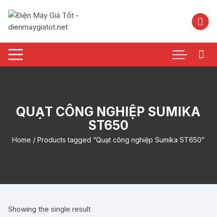
Chuyển
tới
nội
dung
QUẠT CÔNG NGHIỆP SUMIKA
ST650
Home
/ Products tagged “Quạt công nghiệp Sumika ST650”
Showing the single result