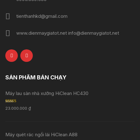
tienthanhkd@gmail.com
www.dienmaygiatot.net info@dienmaygiatot.net
SẢN PHẨM BÁN CHẠY
Máy lau sàn nhà xưởng HiClean HC430
Rated
5.00
23.000.000
₫
out of 5
Máy quét rác ngồi lái HiClean A88