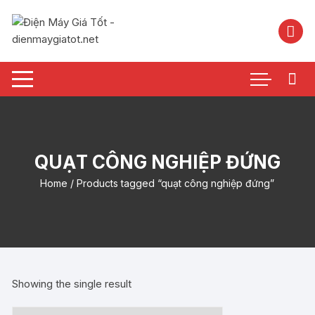
Chuyển
tới
nội
dung
QUẠT CÔNG NGHIỆP ĐỨNG
Home
/ Products tagged “quạt công nghiệp đứng”
Showing the single result