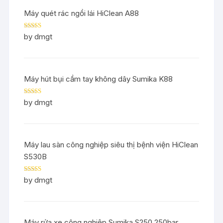
Máy quét rác ngồi lái HiClean A88
Rated
5
out
by dmgt
of 5
Máy hút bụi cầm tay không dây Sumika K88
Rated
5
out
by dmgt
of 5
Máy lau sàn công nghiệp siêu thị bệnh viện HiClean
S530B
Rated
5
out
by dmgt
of 5
Máy rửa xe công nghiệp Sumika S250 250bar