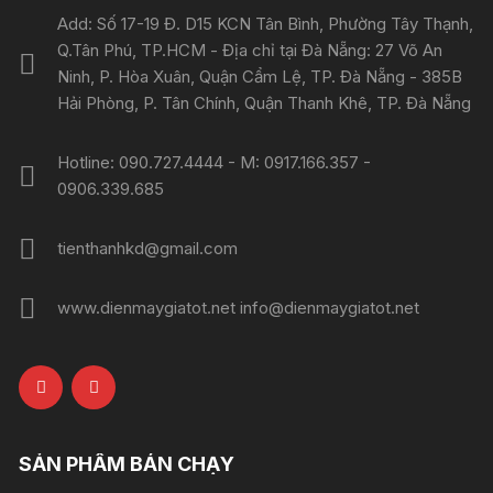
Add: Số 17-19 Đ. D15 KCN Tân Bình, Phường Tây Thạnh,
Q.Tân Phú, TP.HCM - Địa chỉ tại Đà Nẵng: 27 Võ An
Ninh, P. Hòa Xuân, Quận Cẩm Lệ, TP. Đà Nẵng - 385B
Hải Phòng, P. Tân Chính, Quận Thanh Khê, TP. Đà Nẵng
Hotline: 090.727.4444 - M: 0917.166.357 -
0906.339.685
tienthanhkd@gmail.com
www.dienmaygiatot.net info@dienmaygiatot.net
SẢN PHẨM BÁN CHẠY