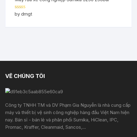
Rated
5
out
by dmgt
of 5
VỀ CHÚNG TÔI
Công ty TNHH TM và DV Phạm Gia Nguyễn là nhà cung cấp
máy và thiết bị vệ sinh công nghiệp hàng đầu Việt Nam hiện
nay. Bán sỉ - bán lẻ và phân phối Sumika, HiClean, IPC,
Promac, Kraffer, Cleanmaid, Sancos,...