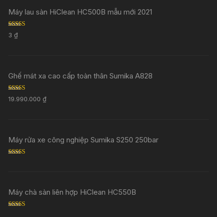
Máy lau sàn HiClean HC500B mẫu mới 2021
Rated
5.00
3
₫
out of 5
Ghế mát xa cao cấp toàn thân Sumika A828
Rated
5.00
19.990.000
₫
out of 5
Máy rửa xe công nghiệp Sumika S250 250bar
Rated
5.00
out of 5
Máy chà sàn liên hợp HiClean HC550B
Rated
5.00