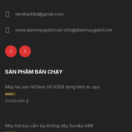
tienthanhkd@gmail.com
www.dienmaygiatot.net info@dienmaygiatot.net
SẢN PHẨM BÁN CHẠY
Máy lau sàn HiClean HC430B dùng bình ac quy
Rated
5.00
31.500.000
₫
out of 5
Máy hút bụi cầm tay không dây Sumika K88