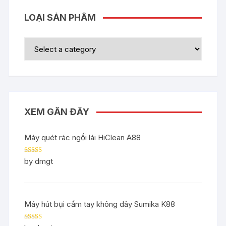
LOẠI SẢN PHẨM
XEM GẦN ĐÂY
Máy quét rác ngồi lái HiClean A88
Rated
5
out
by dmgt
of 5
Máy hút bụi cầm tay không dây Sumika K88