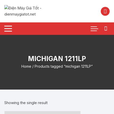
Chuyển
tới
nội
dung
MICHIGAN 1211LP
Home
/ Products tagged “michigan 1211LP”
Showing the single result