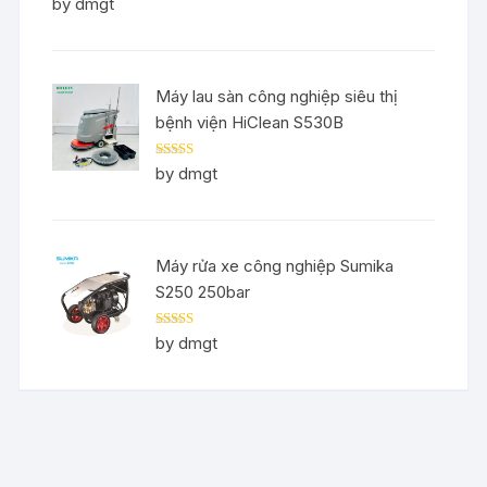
Rated
5
out
by dmgt
of 5
Máy lau sàn công nghiệp siêu thị
bệnh viện HiClean S530B
Rated
5
out
by dmgt
of 5
Máy rửa xe công nghiệp Sumika
S250 250bar
Rated
5
out
by dmgt
of 5