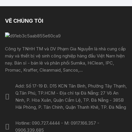
VỀ CHÚNG TÔI
Công ty TNHH TM và DV Phạm Gia Nguyễn là nhà cung cấp
máy và thiết bị vệ sinh công nghiệp hàng đầu Việt Nam hiện
nay. Bán sỉ - bán lẻ và phân phối Sumika, HiClean, IPC,
Promac, Kraffer, Cleanmaid, Sancos,...
Add: Số 17-19 Đ. D15 KCN Tân Bình, Phường Tây Thạnh,
Q.Tân Phú, TP.HCM - Địa chỉ tại Đà Nẵng: 27 Võ An
Ninh, P. Hòa Xuân, Quận Cẩm Lệ, TP. Đà Nẵng - 385B
Hải Phòng, P. Tân Chính, Quận Thanh Khê, TP. Đà Nẵng
Hotline: 090.727.4444 - M: 0917.166.357 -
0906.339.685