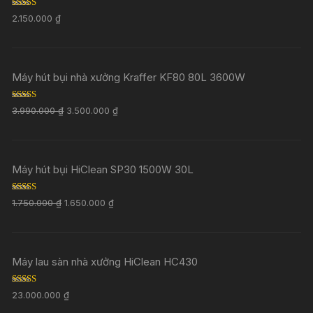
Rated
5.00
2.150.000
₫
out of 5
Máy hút bụi nhà xưởng Kraffer KF80 80L 3600W
Rated
5.00
3.990.000
₫
3.500.000
₫
out of 5
Máy hút bụi HiClean SP30 1500W 30L
Rated
5.00
1.750.000
₫
1.650.000
₫
out of 5
Máy lau sàn nhà xưởng HiClean HC430
Rated
5.00
23.000.000
₫
out of 5