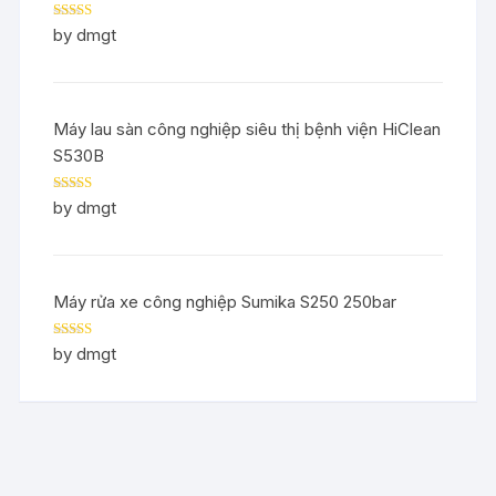
Rated
5
out
by dmgt
of 5
Máy lau sàn công nghiệp siêu thị bệnh viện HiClean
S530B
Rated
5
out
by dmgt
of 5
Máy rửa xe công nghiệp Sumika S250 250bar
Rated
5
out
by dmgt
of 5