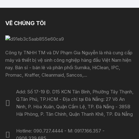
VỀ CHÚNG TÔI
Công ty TNHH TM và DV Phạm Gia Nguyễn là nhà cung cấp
máy và thiết bị vệ sinh công nghiệp hàng đầu Việt Nam hiện
nay. Bán sỉ - bán lẻ và phân phối Sumika, HiClean, IPC,
Promac, Kraffer, Cleanmaid, Sancos,...
Add: Số 17-19 Đ. D15 KCN Tân Bình, Phường Tây Thạnh,
Q.Tân Phú, TP.HCM - Địa chỉ tại Đà Nẵng: 27 Võ An
Ninh, P. Hòa Xuân, Quận Cẩm Lệ, TP. Đà Nẵng - 385B
Hải Phòng, P. Tân Chính, Quận Thanh Khê, TP. Đà Nẵng
Hotline: 090.727.4444 - M: 0917.166.357 -
0906.339.685