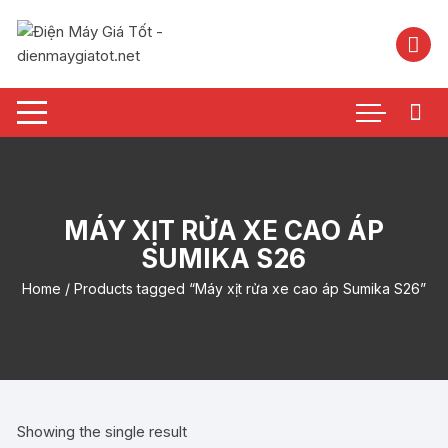
Chuyển
tới
nội
dung
MÁY XỊT RỬA XE CAO ÁP
SUMIKA S26
Home
/ Products tagged “Máy xịt rửa xe cao áp Sumika S26”
Showing the single result