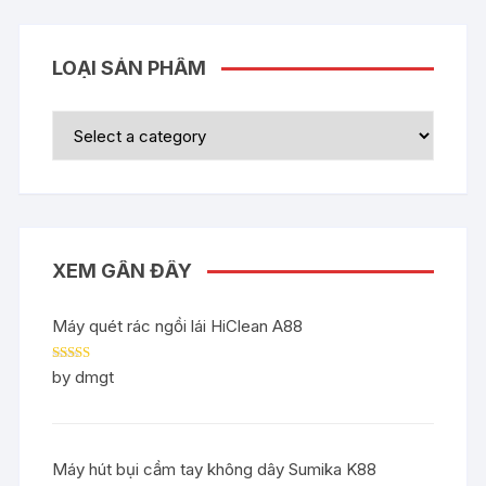
LOẠI SẢN PHẨM
XEM GẦN ĐÂY
Máy quét rác ngồi lái HiClean A88
Rated
5
out
by dmgt
of 5
Máy hút bụi cầm tay không dây Sumika K88