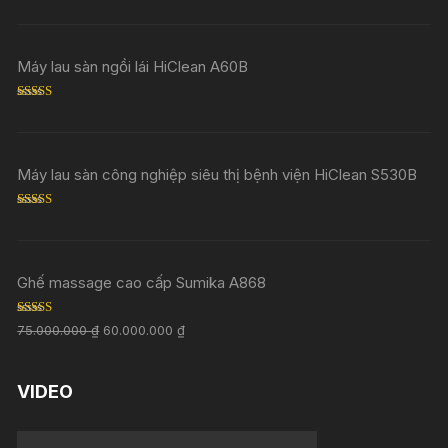
Rated
5.00
out of 5
Máy lau sàn ngồi lái HiClean A60B
Rated
5.00
out of 5
Máy lau sàn công nghiệp siêu thị bệnh viện HiClean S530B
Rated
5.00
out of 5
Ghế massage cao cấp Sumika A868
Rated
5.00
75.000.000
₫
60.000.000
₫
out of 5
VIDEO