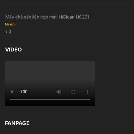
out of 5
Máy chà sàn liên hợp mini HiClean HC201
Rated
5.00
3
₫
out of 5
VIDEO
FANPAGE