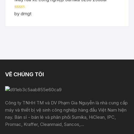
Rated
5
out
by dmgt
of 5
VỀ CHÚNG TÔI
Công ty TNHH TM và DV Phạm Gia Nguyễn là nhà cung cấp
máy và thiết bị vệ sinh công nghiệp hàng đầu Việt Nam hiện
nay. Bán sỉ - bán lẻ và phân phối Sumika, HiClean, IPC,
Promac, Kraffer, Cleanmaid, Sancos,...