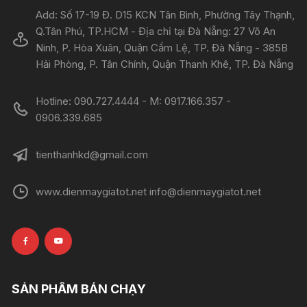
Add: Số 17-19 Đ. D15 KCN Tân Bình, Phường Tây Thạnh,
Q.Tân Phú, TP.HCM - Địa chỉ tại Đà Nẵng: 27 Võ An
Ninh, P. Hòa Xuân, Quận Cẩm Lệ, TP. Đà Nẵng - 385B
Hải Phòng, P. Tân Chính, Quận Thanh Khê, TP. Đà Nẵng
Hotline: 090.727.4444 - M: 0917.166.357 -
0906.339.685
tienthanhkd@gmail.com
www.dienmaygiatot.net info@dienmaygiatot.net
SẢN PHẨM BÁN CHẠY