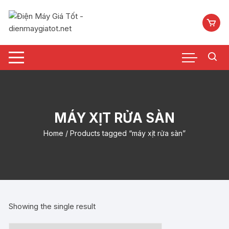
Chuyển
tới
nội
dung
MÁY XỊT RỬA SÀN
Home
/ Products tagged “máy xịt rửa sàn”
Showing the single result