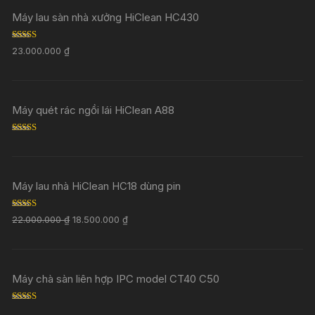
Máy lau sàn nhà xưởng HiClean HC430
Rated
5.00
23.000.000
₫
out of 5
Máy quét rác ngồi lái HiClean A88
Rated
5.00
out of 5
Máy lau nhà HiClean HC18 dùng pin
Rated
5.00
22.000.000
₫
18.500.000
₫
out of 5
Máy chà sàn liên hợp IPC model CT40 C50
Rated
5.00