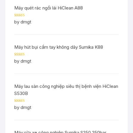
Máy quét rác ngồi lái HiClean A88
Rated
5
out
by dmgt
of 5
Máy hút bụi cầm tay không dây Sumika K88
Rated
5
out
by dmgt
of 5
Máy lau sàn công nghiệp siêu thị bệnh viện HiClean
S530B
Rated
5
out
by dmgt
of 5
Máy rửa xe công nghiệp Sumika S250 250bar