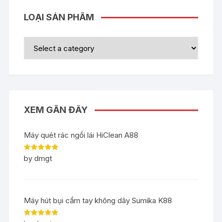
LOẠI SẢN PHẨM
XEM GẦN ĐÂY
Máy quét rác ngồi lái HiClean A88
Rated
5
out
by dmgt
of 5
Máy hút bụi cầm tay không dây Sumika K88