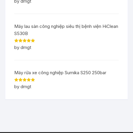
Rated
5
out
by dmgt
of 5
Máy lau sàn công nghiệp siêu thị bệnh viện HiClean
S530B
Rated
5
out
by dmgt
of 5
Máy rửa xe công nghiệp Sumika S250 250bar
Rated
5
out
by dmgt
of 5