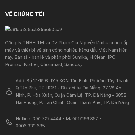
VỀ CHÚNG TÔI
Công ty TNHH TM và DV Phạm Gia Nguyễn là nhà cung cấp
máy và thiết bị vệ sinh công nghiệp hàng đầu Việt Nam hiện
nay. Bán sỉ - bán lẻ và phân phối Sumika, HiClean, IPC,
Promac, Kraffer, Cleanmaid, Sancos,...
Add: Số 17-19 Đ. D15 KCN Tân Bình, Phường Tây Thạnh,
Q.Tân Phú, TP.HCM - Địa chỉ tại Đà Nẵng: 27 Võ An
Ninh, P. Hòa Xuân, Quận Cẩm Lệ, TP. Đà Nẵng - 385B
Hải Phòng, P. Tân Chính, Quận Thanh Khê, TP. Đà Nẵng
Hotline: 090.727.4444 - M: 0917.166.357 -
0906.339.685