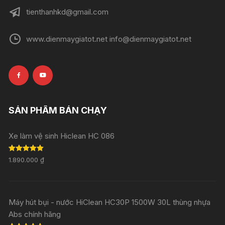
tienthanhkd@gmail.com
www.dienmaygiatot.net info@dienmaygiatot.net
SẢN PHẨM BÁN CHẠY
Xe làm vệ sinh Hiclean HC 086
Rated
5.00
1.890.000
₫
out of 5
Máy hút bụi - nước HiClean HC30P 1500W 30L thùng nhựa
Abs chính hãng