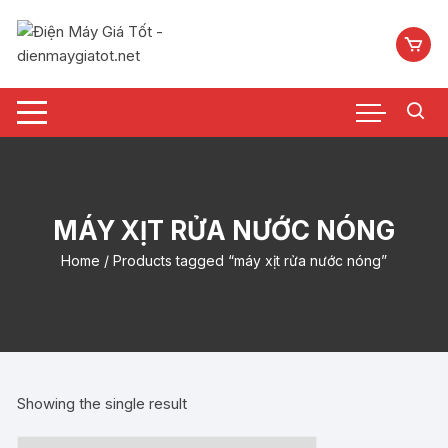
Chuyển
tới
nội
dung
MÁY XỊT RỬA NƯỚC NÓNG
Home
/ Products tagged “máy xịt rửa nước nóng”
Showing the single result