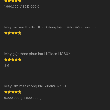
Rated
5.00
1.990.000
₫
1.910.000
₫
out of 5
Máy lau sàn Kraffer KF60 dùng tiệc cưới xưởng siêu thị
Rated
5.00
out of 5
Máy giặt thảm phun hút HiClean HC602
Rated
5.00
3
₫
out of 5
Máy làm mát không khí Sumika K750
Rated
5.00
6.900.000
₫
4.800.000
₫
out of 5