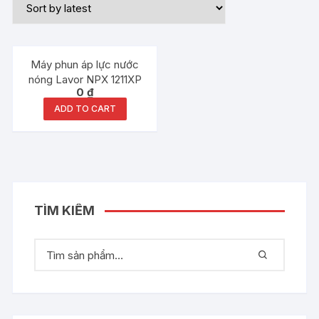
Máy phun áp lực nước
nóng Lavor NPX 1211XP
0
₫
ADD TO CART
TÌM KIẾM