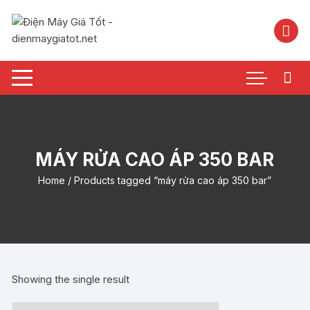
Chuyển
tới
nội
dung
MÁY RỬA CAO ÁP 350 BAR
Home
/ Products tagged “máy rửa cao áp 350 bar”
Showing the single result