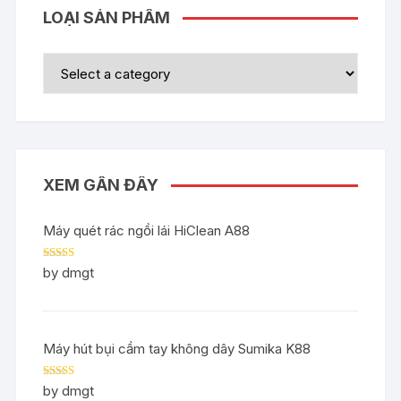
LOẠI SẢN PHẨM
XEM GẦN ĐÂY
Máy quét rác ngồi lái HiClean A88
Rated
5
out
by dmgt
of 5
Máy hút bụi cầm tay không dây Sumika K88
Rated
5
out
by dmgt
of 5