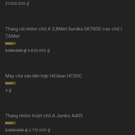
Rated
5.00
21.000.000
₫
out of 5
Thang rút nhôm chữ A 3,8Met Sumika SK760D cao chữ I
7,6Met
Rated
5.00
5.100.000
₫
4.830.000
₫
out of 5
Máy chà sàn liên hợp HiClean HC50C
Rated
5.00
3
₫
out of 5
Thang nhôm trượt chữ A Jumbo A405
Rated
5.00
2.930.000
₫
2.710.000
₫
out of 5