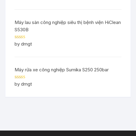
Máy lau sàn công nghiệp siêu thị bệnh viện HiClean
S530B
Rated
5
out
by dmgt
of 5
Máy rửa xe công nghiệp Sumika S250 250bar
Rated
5
out
by dmgt
of 5