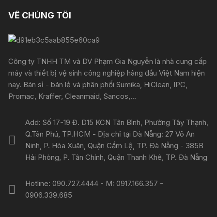
VỀ CHÚNG TÔI
Công ty TNHH TM và DV Phạm Gia Nguyễn là nhà cung cấp
máy và thiết bị vệ sinh công nghiệp hàng đầu Việt Nam hiện
nay. Bán sỉ - bán lẻ và phân phối Sumika, HiClean, IPC,
Promac, Kraffer, Cleanmaid, Sancos,...
Add: Số 17-19 Đ. D15 KCN Tân Bình, Phường Tây Thạnh,
Q.Tân Phú, TP.HCM - Địa chỉ tại Đà Nẵng: 27 Võ An
Ninh, P. Hòa Xuân, Quận Cẩm Lệ, TP. Đà Nẵng - 385B
Hải Phòng, P. Tân Chính, Quận Thanh Khê, TP. Đà Nẵng
Hotline: 090.727.4444 - M: 0917.166.357 -
0906.339.685