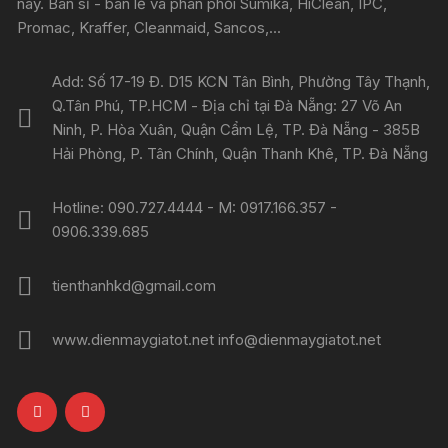
nay. Bán sỉ - bán lẻ và phân phối Sumika, HiClean, IPC,
Promac, Kraffer, Cleanmaid, Sancos,...
Add: Số 17-19 Đ. D15 KCN Tân Bình, Phường Tây Thạnh,
Q.Tân Phú, TP.HCM - Địa chỉ tại Đà Nẵng: 27 Võ An
Ninh, P. Hòa Xuân, Quận Cẩm Lệ, TP. Đà Nẵng - 385B
Hải Phòng, P. Tân Chính, Quận Thanh Khê, TP. Đà Nẵng
Hotline: 090.727.4444 - M: 0917.166.357 -
0906.339.685
tienthanhkd@gmail.com
www.dienmaygiatot.net info@dienmaygiatot.net