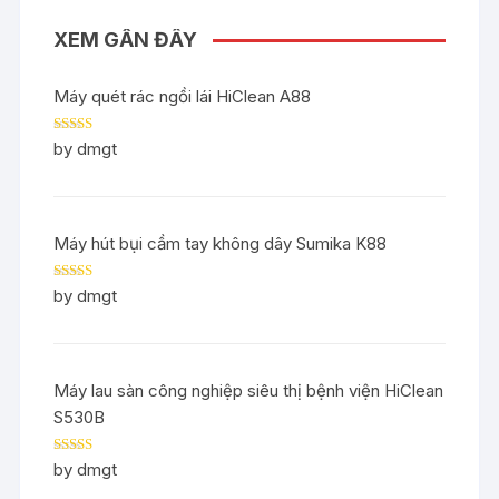
XEM GẦN ĐÂY
Máy quét rác ngồi lái HiClean A88
Rated
5
out
by dmgt
of 5
Máy hút bụi cầm tay không dây Sumika K88
Rated
5
out
by dmgt
of 5
Máy lau sàn công nghiệp siêu thị bệnh viện HiClean
S530B
Rated
5
out
by dmgt
of 5