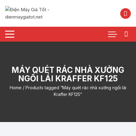
Chuyển
tới
nội
dung
MÁY QUÉT RÁC NHÀ XƯỞNG
NGỒI LÁI KRAFFER KF125
Home
/ Products tagged “Máy quét rác nhà xưởng ngồi lái
Kraffer KF125”