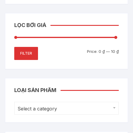
LỌC BỞI GIÁ
Min
Max
Price:
0 ₫
—
10 ₫
FILTER
price
price
LOẠI SẢN PHẨM
Select a category