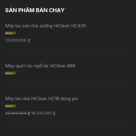
SẢN PHẨM BÁN CHẠY
Máy lau sàn nhà xưởng HiClean HC430
Rated
5.00
23.000.000
₫
out of 5
Máy quét rác ngồi lái HiClean A88
Rated
5.00
out of 5
Máy lau nhà HiClean HC18 dùng pin
Rated
5.00
22.000.000
₫
18.500.000
₫
out of 5