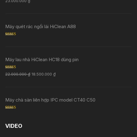
23.000.000
₫
out of 5
Máy quét rác ngồi lái HiClean A88
Rated
5.00
out of 5
Máy lau nhà HiClean HC18 dùng pin
Rated
5.00
22.000.000
₫
18.500.000
₫
out of 5
Máy chà sàn liên hợp IPC model CT40 C50
Rated
5.00
out of 5
VIDEO