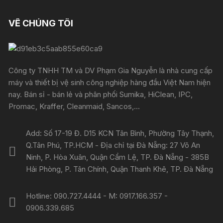
VỀ CHÚNG TÔI
Công ty TNHH TM và DV Phạm Gia Nguyễn là nhà cung cấp
máy và thiết bị vệ sinh công nghiệp hàng đầu Việt Nam hiện
nay. Bán sỉ - bán lẻ và phân phối Sumika, HiClean, IPC,
Promac, Kraffer, Cleanmaid, Sancos,...
Add: Số 17-19 Đ. D15 KCN Tân Bình, Phường Tây Thạnh,
Q.Tân Phú, TP.HCM - Địa chỉ tại Đà Nẵng: 27 Võ An
Ninh, P. Hòa Xuân, Quận Cẩm Lệ, TP. Đà Nẵng - 385B
Hải Phòng, P. Tân Chính, Quận Thanh Khê, TP. Đà Nẵng
Hotline: 090.727.4444 - M: 0917.166.357 -
0906.339.685