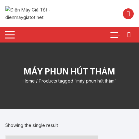
Chuyển
tới
nội
dung
MÁY PHUN HÚT THẢM
Home
/ Products tagged “máy phun hút thảm”
Showing the single result