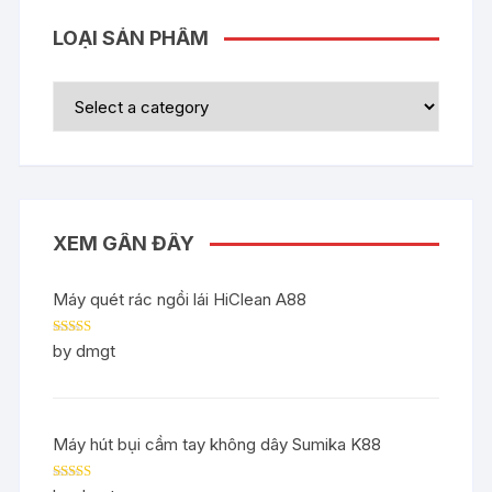
LOẠI SẢN PHẨM
XEM GẦN ĐÂY
Máy quét rác ngồi lái HiClean A88
Rated
5
out
by dmgt
of 5
Máy hút bụi cầm tay không dây Sumika K88