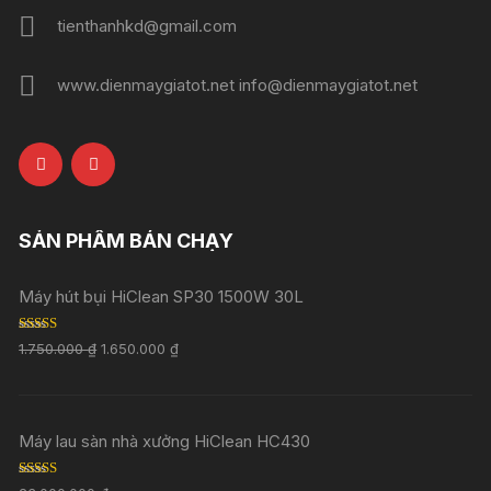
tienthanhkd@gmail.com
www.dienmaygiatot.net info@dienmaygiatot.net
SẢN PHẨM BÁN CHẠY
Máy hút bụi HiClean SP30 1500W 30L
Rated
5.00
1.750.000
₫
1.650.000
₫
out of 5
Máy lau sàn nhà xưởng HiClean HC430
Rated
5.00