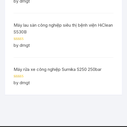
Rated
5
out
by dmgt
of 5
Máy lau sàn công nghiệp siêu thị bệnh viện HiClean
S530B
Rated
5
out
by dmgt
of 5
Máy rửa xe công nghiệp Sumika S250 250bar
Rated
5
out
by dmgt
of 5