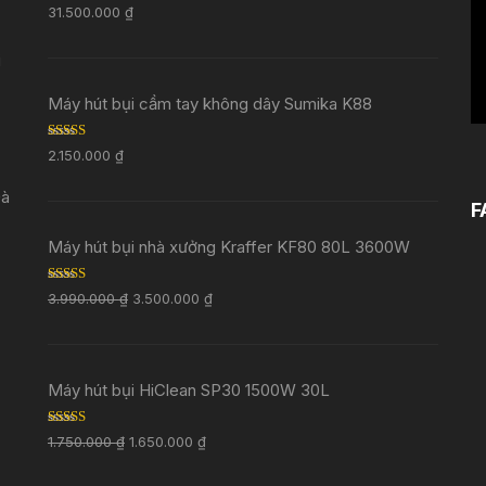
Rated
5.00
V
31.500.000
₫
out of 5
i
Máy hút bụi cầm tay không dây Sumika K88
Rated
5.00
2.150.000
₫
out of 5
Đà
F
Máy hút bụi nhà xưởng Kraffer KF80 80L 3600W
Rated
5.00
3.990.000
₫
3.500.000
₫
out of 5
Máy hút bụi HiClean SP30 1500W 30L
Rated
5.00
1.750.000
₫
1.650.000
₫
out of 5