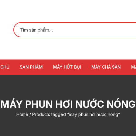
 CHỦ
SẢN PHẨM
MÁY HÚT BỤI
MÁY CHÀ SÀN
M
MÁY PHUN HƠI NƯỚC NÓNG
Home
/ Products tagged “máy phun hơi nước nóng”