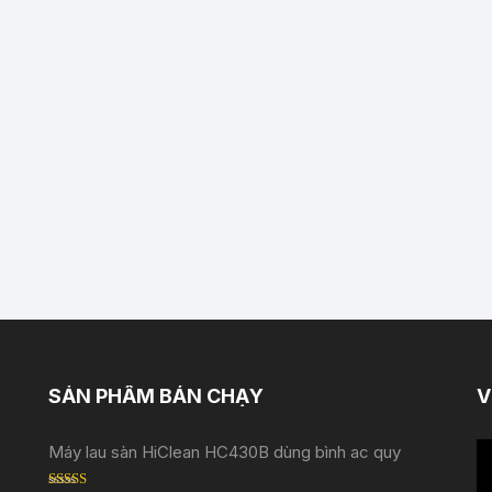
SẢN PHẨM BÁN CHẠY
V
Tr
Máy lau sàn HiClean HC430B dùng bình ac quy
ch