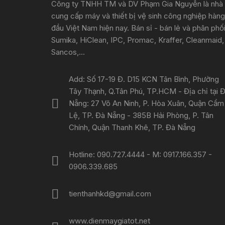
Công ty TNHH TM và DV Phạm Gia Nguyễn là nhà
cung cấp máy và thiết bị vệ sinh công nghiệp hàng
đầu Việt Nam hiện nay. Bán sỉ - bán lẻ và phân phố
Sumika, HiClean, IPC, Promac, Kraffer, Cleanmaid,
Sancos,...
Add: Số 17-19 Đ. D15 KCN Tân Bình, Phường
Tây Thạnh, Q.Tân Phú, TP.HCM - Địa chỉ tại 
Nẵng: 27 Võ An Ninh, P. Hòa Xuân, Quận Cẩm
Lệ, TP. Đà Nẵng - 385B Hải Phòng, P. Tân
Chính, Quận Thanh Khê, TP. Đà Nẵng
Hotline: 090.727.4444 - M: 0917.166.357 -
0906.339.685
tienthanhkd@gmail.com
www.dienmaygiatot.net