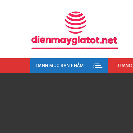
Chuyển
tới
nội
dung
DANH MỤC SẢN PHẨM
TRANG