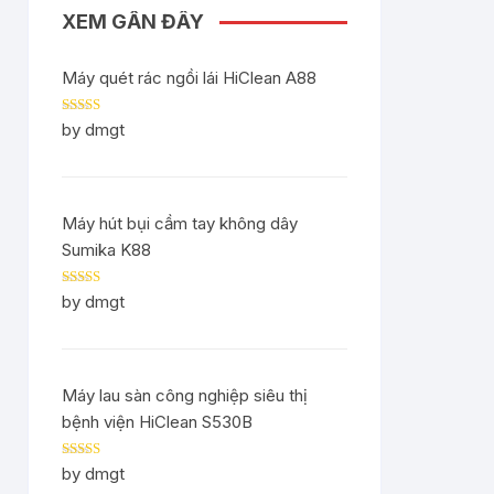
XEM GẦN ĐÂY
Máy quét rác ngồi lái HiClean A88
Rated
5
out
by dmgt
of 5
Máy hút bụi cầm tay không dây
Sumika K88
Rated
5
out
by dmgt
of 5
Máy lau sàn công nghiệp siêu thị
bệnh viện HiClean S530B
Rated
5
out
by dmgt
of 5