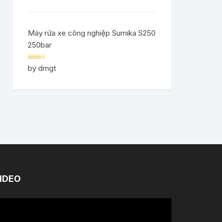
Máy rửa xe công nghiệp Sumika S250
250bar
Rated
5
out
by dmgt
of 5
IDEO
ình
ơi