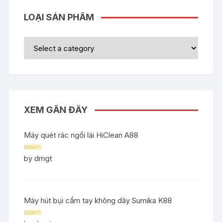
LOẠI SẢN PHẨM
XEM GẦN ĐÂY
Máy quét rác ngồi lái HiClean A88
Rated
5
out
by dmgt
of 5
Máy hút bụi cầm tay không dây Sumika K88