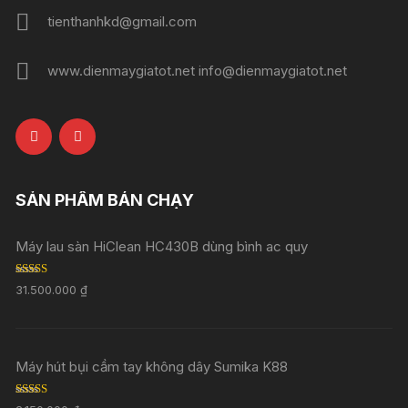
tienthanhkd@gmail.com
www.dienmaygiatot.net info@dienmaygiatot.net
SẢN PHẨM BÁN CHẠY
Máy lau sàn HiClean HC430B dùng bình ac quy
Rated
5.00
31.500.000
₫
out of 5
Máy hút bụi cầm tay không dây Sumika K88
Rated
5.00