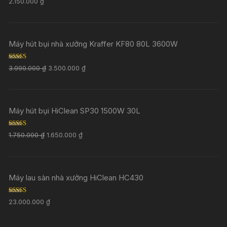
2.150.000
₫
out of 5
Máy hút bụi nhà xưởng Kraffer KF80 80L 3600W
Rated
5.00
3.990.000
₫
3.500.000
₫
out of 5
Máy hút bụi HiClean SP30 1500W 30L
Rated
5.00
1.750.000
₫
1.650.000
₫
out of 5
Máy lau sàn nhà xưởng HiClean HC430
Rated
5.00
23.000.000
₫
out of 5