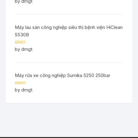
Rated
5
out
by dmgt
of 5
Máy lau sàn công nghiệp siêu thị bệnh viện HiClean
S530B
Rated
5
out
by dmgt
of 5
Máy rửa xe công nghiệp Sumika S250 250bar
Rated
5
out
by dmgt
of 5