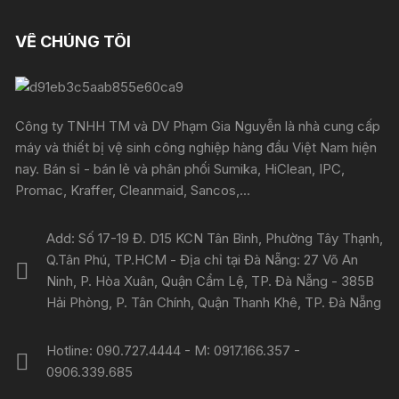
VỀ CHÚNG TÔI
Công ty TNHH TM và DV Phạm Gia Nguyễn là nhà cung cấp
máy và thiết bị vệ sinh công nghiệp hàng đầu Việt Nam hiện
nay. Bán sỉ - bán lẻ và phân phối Sumika, HiClean, IPC,
Promac, Kraffer, Cleanmaid, Sancos,...
Add: Số 17-19 Đ. D15 KCN Tân Bình, Phường Tây Thạnh,
Q.Tân Phú, TP.HCM - Địa chỉ tại Đà Nẵng: 27 Võ An
Ninh, P. Hòa Xuân, Quận Cẩm Lệ, TP. Đà Nẵng - 385B
Hải Phòng, P. Tân Chính, Quận Thanh Khê, TP. Đà Nẵng
Hotline: 090.727.4444 - M: 0917.166.357 -
0906.339.685