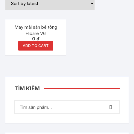
Máy mài sàn bê tông
Hicare V6
0
₫
ADD TO CART
TÌM KIẾM