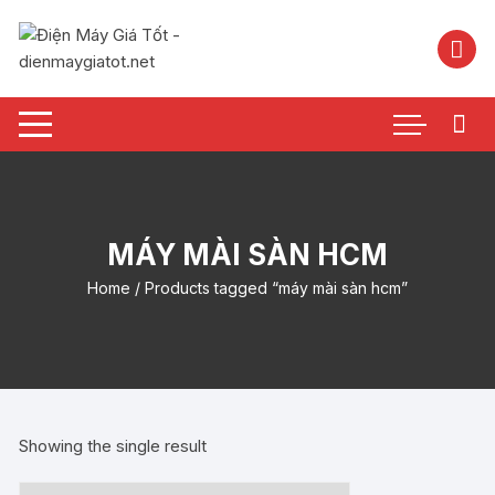
Chuyển
tới
nội
dung
MÁY MÀI SÀN HCM
Home
/ Products tagged “máy mài sàn hcm”
Showing the single result