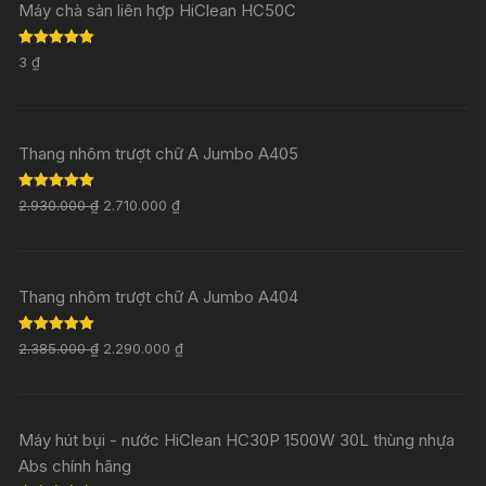
Máy chà sàn liên hợp HiClean HC50C
Rated
5.00
3
₫
out of 5
Thang nhôm trượt chữ A Jumbo A405
Rated
5.00
2.930.000
₫
2.710.000
₫
out of 5
Thang nhôm trượt chữ A Jumbo A404
Rated
5.00
2.385.000
₫
2.290.000
₫
out of 5
Máy hút bụi - nước HiClean HC30P 1500W 30L thùng nhựa
Abs chính hãng