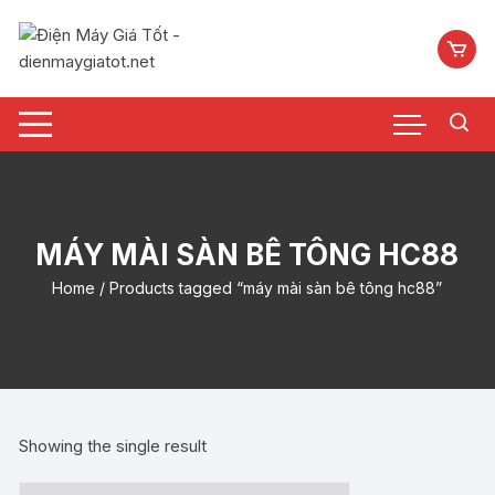
Chuyển
tới
nội
dung
MÁY MÀI SÀN BÊ TÔNG HC88
Home
/ Products tagged “máy mài sàn bê tông hc88”
Showing the single result