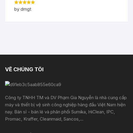
Rated
5
out
by dmgt
of 5
VỀ CHÚNG TÔI
Công ty TNHH TM và DV Phạm Gia Nguyễn là nhà cung cấp
máy và thiết bị vệ sinh công nghiệp hàng đầu Việt Nam hiện
nay. Bán sỉ - bán lẻ và phân phối Sumika, HiClean, IPC,
Promac, Kraffer, Cleanmaid, Sancos,...