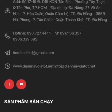
Add: Số 17-19 Đ. D15 KCN Tân Bình, Phường Tây Thạnh,
Q.Tân Phú, TP.HCM - Địa chỉ tại Đà Nẵng: 27 Võ An
Ninh, P. Hòa Xuân, Quận Cẩm Lệ, TP. Đà Nẵng - 385B
Hải Phòng, P. Tân Chính, Quận Thanh Khê, TP. Đà Nẵng
Hotline: 090.727.4444 - M: 0917.166.357 -
0906.339.685
tienthanhkd@gmail.com
www.dienmaygiatot.net info@dienmaygiatot.net
SẢN PHẨM BÁN CHẠY