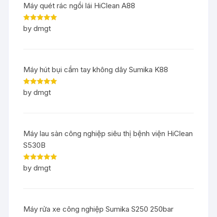
Máy quét rác ngồi lái HiClean A88
Rated
5
out
by dmgt
of 5
Máy hút bụi cầm tay không dây Sumika K88
Rated
5
out
by dmgt
of 5
Máy lau sàn công nghiệp siêu thị bệnh viện HiClean
S530B
Rated
5
out
by dmgt
of 5
Máy rửa xe công nghiệp Sumika S250 250bar