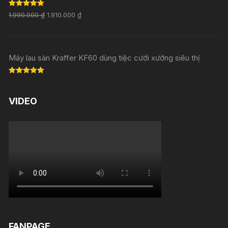
Rated
5.00
1.990.000
₫
1.910.000
₫
out of 5
Máy lau sàn Kraffer KF60 dùng tiệc cưới xưởng siêu thị
Rated
5.00
out of 5
VIDEO
FANPAGE