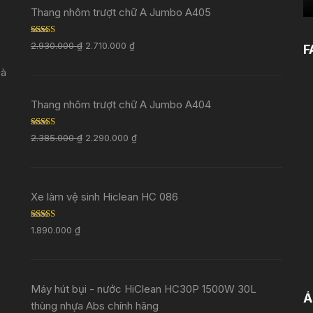
Thang nhôm trượt chữ A Jumbo A405
Rated
5.00
2.930.000
₫
2.710.000
₫
F
out of 5
Đà
Thang nhôm trượt chữ A Jumbo A404
Rated
5.00
2.385.000
₫
2.290.000
₫
out of 5
Xe làm vệ sinh Hiclean HC 086
Rated
5.00
1.890.000
₫
out of 5
Máy hút bụi - nước HiClean HC30P 1500W 30L
Ả
thùng nhựa Abs chính hãng