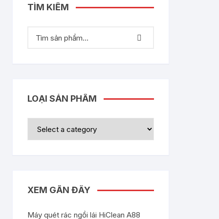
TÌM KIẾM
LOẠI SẢN PHẨM
XEM GẦN ĐÂY
Máy quét rác ngồi lái HiClean A88