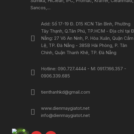
Sumika, HiClean, IPC, Promac, Kraffer, Cleanmaid,
Sancos,...
Add: Số 17-19 Đ. D15 KCN Tân Bình, Phường
Tây Thạnh, Q.Tân Phú, TP.HCM - Địa chỉ tại 
Nẵng: 27 Võ An Ninh, P. Hòa Xuân, Quận Cẩm
Lệ, TP. Đà Nẵng - 385B Hải Phòng, P. Tân
Chính, Quận Thanh Khê, TP. Đà Nẵng
Hotline: 090.727.4444 - M: 0917.166.357 -
0906.339.685
tienthanhkd@gmail.com
www.dienmaygiatot.net
info@dienmaygiatot.net