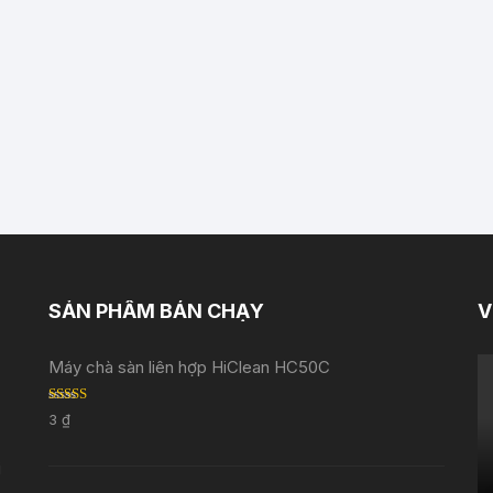
SẢN PHẨM BÁN CHẠY
V
Máy chà sàn liên hợp HiClean HC50C
Rated
5.00
3
₫
out of 5
i