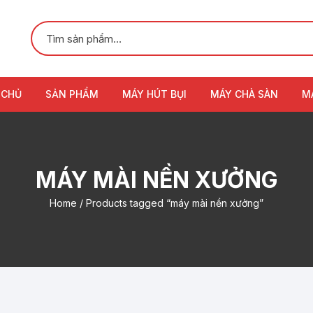
 CHỦ
SẢN PHẨM
MÁY HÚT BỤI
MÁY CHÀ SÀN
M
MÁY MÀI NỀN XƯỞNG
Home
/ Products tagged “máy mài nền xưởng”