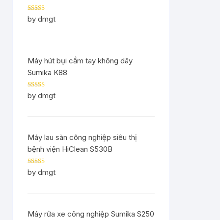
Rated
5
out
by dmgt
of 5
Máy hút bụi cầm tay không dây
Sumika K88
Rated
5
out
by dmgt
of 5
Máy lau sàn công nghiệp siêu thị
bệnh viện HiClean S530B
Rated
5
out
by dmgt
of 5
Máy rửa xe công nghiệp Sumika S250