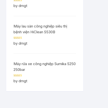
Rated
5
out
by dmgt
of 5
Máy lau sàn công nghiệp siêu thị
bệnh viện HiClean S530B
Rated
5
out
by dmgt
of 5
Máy rửa xe công nghiệp Sumika S250
250bar
Rated
5
out
by dmgt
of 5