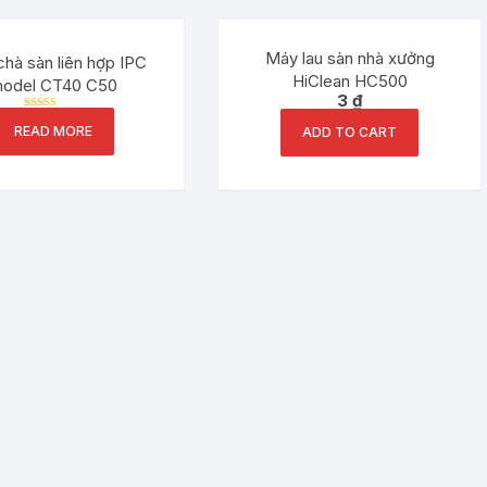
Máy lau sàn nhà xưởng
hà sàn liên hợp IPC
HiClean HC500
odel CT40 C50
3
₫
Rated
READ MORE
5.00
ADD TO CART
out of 5