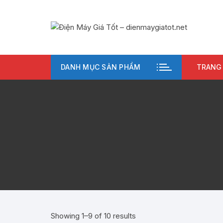
Chuyển
tới
nội
dung
DANH MỤC SẢN PHẨM
TRANG
Showing 1–9 of 10 results