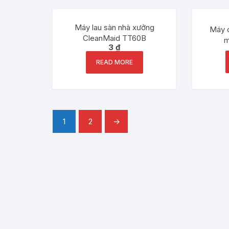
Out of stock
Máy lau sàn nhà xưởng
Máy c
CleanMaid TT60B
m
3
₫
READ MORE
1
2
→