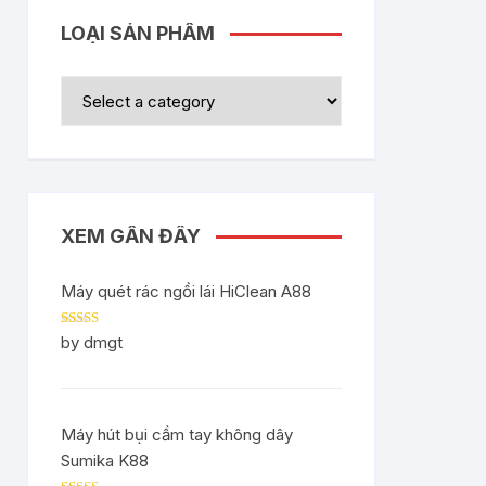
LOẠI SẢN PHẨM
XEM GẦN ĐÂY
Máy quét rác ngồi lái HiClean A88
Rated
5
out
by dmgt
of 5
Máy hút bụi cầm tay không dây
Sumika K88