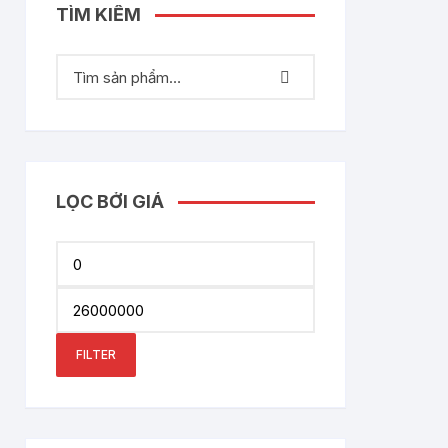
TÌM KIẾM
LỌC BỞI GIÁ
Min
price
Max
price
FILTER