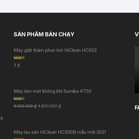
SẢN PHẨM BÁN CHẠY
V
Máy giặt thảm phun hút HiClean HC602
Rated
5.00
3
₫
out of 5
i
Máy làm mát không khí Sumika K750
Rated
5.00
6.900.000
₫
4.800.000
₫
F
out of 5
Đà
Máy lau sàn HiClean HC500B mẫu mới 2021