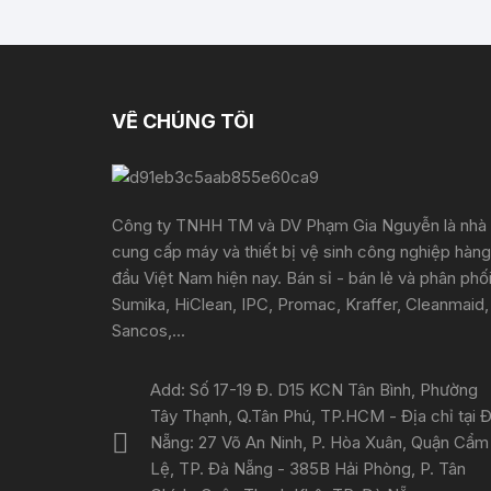
VỀ CHÚNG TÔI
Công ty TNHH TM và DV Phạm Gia Nguyễn là nhà
cung cấp máy và thiết bị vệ sinh công nghiệp hàng
đầu Việt Nam hiện nay. Bán sỉ - bán lẻ và phân phố
Sumika, HiClean, IPC, Promac, Kraffer, Cleanmaid,
Sancos,...
Add: Số 17-19 Đ. D15 KCN Tân Bình, Phường
Tây Thạnh, Q.Tân Phú, TP.HCM - Địa chỉ tại 
Nẵng: 27 Võ An Ninh, P. Hòa Xuân, Quận Cẩm
Lệ, TP. Đà Nẵng - 385B Hải Phòng, P. Tân