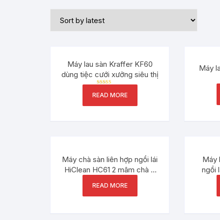
Máy lau sàn Kraffer KF60
Máy la
dùng tiệc cưới xưởng siêu thị
Rated
READ MORE
5.00
out of 5
Máy chà sàn liên hợp ngồi lái
Máy 
HiClean HC61 2 mâm chà 4
ngồi 
bình acquy
READ MORE