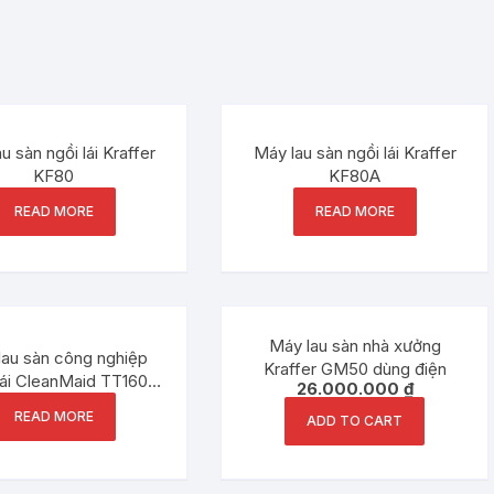
u sàn ngồi lái Kraffer
Máy lau sàn ngồi lái Kraffer
KF80
KF80A
READ MORE
READ MORE
Máy lau sàn nhà xưởng
lau sàn công nghiệp
Kraffer GM50 dùng điện
lái CleanMaid TT160
26.000.000
₫
R160
READ MORE
ADD TO CART