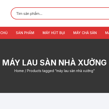
 CHỦ
SẢN PHẨM
MÁY HÚT BỤI
MÁY CHÀ SÀN
M
MÁY LAU SÀN NHÀ XƯỞNG
Home
/ Products tagged “máy lau sàn nhà xưởng”