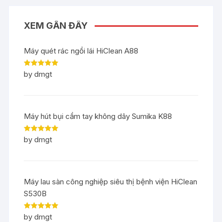
XEM GẦN ĐÂY
Máy quét rác ngồi lái HiClean A88
Rated
5
out
by dmgt
of 5
Máy hút bụi cầm tay không dây Sumika K88
Rated
5
out
by dmgt
of 5
Máy lau sàn công nghiệp siêu thị bệnh viện HiClean
S530B
Rated
5
out
by dmgt
of 5