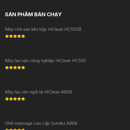
SẢN PHẨM BÁN CHẠY
Máy chà sàn liên hợp HiClean HC550B
Rated
5.00
out of 5
Máy lau sàn công nghiệp HiClean HC550
Rated
5.00
out of 5
Máy lau sàn ngồi lái HiClean A60B
Rated
5.00
out of 5
Ghế massage cao cấp Sumika A868