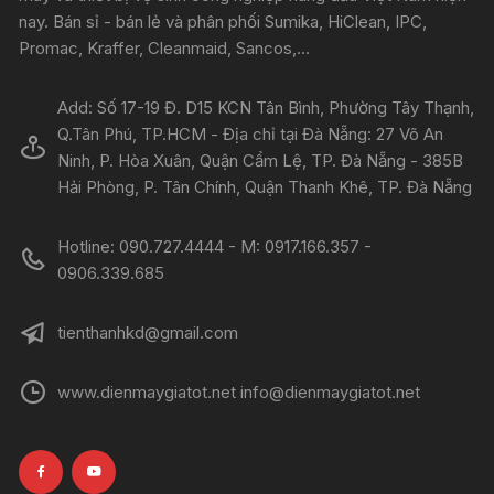
nay. Bán sỉ - bán lẻ và phân phối Sumika, HiClean, IPC,
Promac, Kraffer, Cleanmaid, Sancos,...
Add: Số 17-19 Đ. D15 KCN Tân Bình, Phường Tây Thạnh,
Q.Tân Phú, TP.HCM - Địa chỉ tại Đà Nẵng: 27 Võ An
Ninh, P. Hòa Xuân, Quận Cẩm Lệ, TP. Đà Nẵng - 385B
Hải Phòng, P. Tân Chính, Quận Thanh Khê, TP. Đà Nẵng
Hotline: 090.727.4444 - M: 0917.166.357 -
0906.339.685
tienthanhkd@gmail.com
www.dienmaygiatot.net info@dienmaygiatot.net