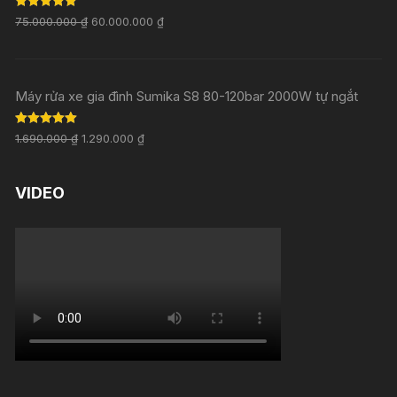
Rated
5.00
75.000.000
₫
60.000.000
₫
out of 5
Máy rửa xe gia đình Sumika S8 80-120bar 2000W tự ngắt
Rated
5.00
1.690.000
₫
1.290.000
₫
out of 5
VIDEO