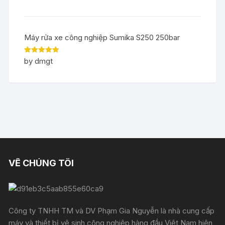
Máy rửa xe công nghiệp Sumika S250 250bar
Rated
5
out
by dmgt
of 5
VỀ CHÚNG TÔI
Công ty TNHH TM và DV Phạm Gia Nguyễn là nhà cung cấp
máy và thiết bị vệ sinh công nghiệp hàng đầu Việt Nam hiện