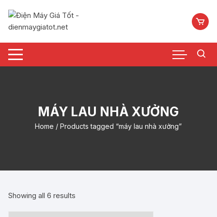
Chuyển
tới
nội
dung
MÁY LAU NHÀ XƯỞNG
Home
/ Products tagged “máy lau nhà xưởng”
Showing all 6 results