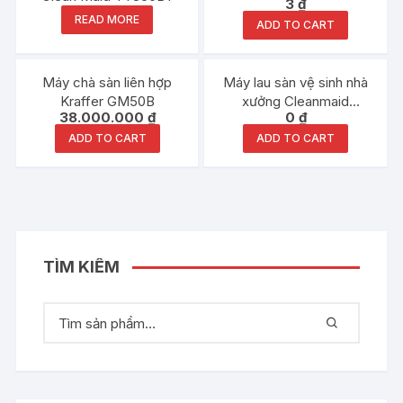
3
₫
Rated
5.00
READ MORE
ADD TO CART
out of 5
Máy chà sàn liên hợp
Máy lau sàn vệ sinh nhà
Kraffer GM50B
xưởng Cleanmaid
38.000.000
₫
0
₫
TT70BT
ADD TO CART
ADD TO CART
TÌM KIẾM