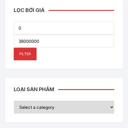
LỌC BỞI GIÁ
Min
price
Max
price
FILTER
LOẠI SẢN PHẨM