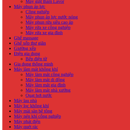
Máy giặt thảm Lavor
Máy phun áp lực
Công nghiệp
Máy phun áp lực nước nóng
Máy phun rửa siêu cao áp
Máy rửa xe công nghiệp
Máy rửa xe gia đình
Ghế massage
Ghế xếp thư giãn
Giường xếp
Điện gia dụng
Bếp điện từ
Gia dụng thông minh
Máy làm mát không khí
Máy làm mát công nghiệp
Máy làm mát di động
Máy làm mát gia đình
Máy làm mát nhà xưởng
Quạt hơi nước
Máy lau nhà
Máy lọc không khí
Máy mài sàn bê tông
Máy nén khí công nghiệp
Máy phát điện
Máy quét rác