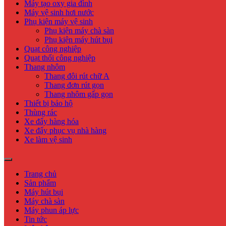
Máy tạo oxy gia đình
Máy vệ sinh hơi nước
Phụ kiện máy vệ sinh
Phụ kiện máy chà sàn
Phụ kiện máy hút bụi
Quạt công nghiệp
Quạt thổi công nghiệp
Thang nhôm
Thang đôi rút chữ A
Thang đơn rút gọn
Thang nhôm gấp gọn
Thiết bị bảo hộ
Thùng rác
Xe đẩy hàng hóa
Xe đẩy phục vụ nhà hàng
Xe làm vệ sinh
Trang chủ
Sản phẩm
Máy hút bụi
Máy chà sàn
Máy phun áp lực
Tin tức