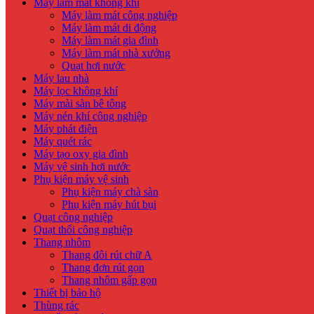
Máy làm mát không khí
Máy làm mát công nghiệp
Máy làm mát di động
Máy làm mát gia đình
Máy làm mát nhà xưởng
Quạt hơi nước
Máy lau nhà
Máy lọc không khí
Máy mài sàn bê tông
Máy nén khí công nghiệp
Máy phát điện
Máy quét rác
Máy tạo oxy gia đình
Máy vệ sinh hơi nước
Phụ kiện máy vệ sinh
Phụ kiện máy chà sàn
Phụ kiện máy hút bụi
Quạt công nghiệp
Quạt thổi công nghiệp
Thang nhôm
Thang đôi rút chữ A
Thang đơn rút gọn
Thang nhôm gấp gọn
Thiết bị bảo hộ
Thùng rác