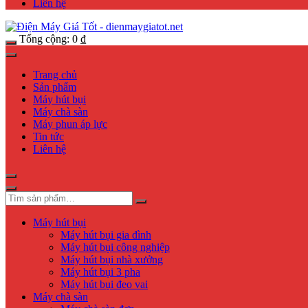
Liên hệ
Tổng cộng:
0
₫
Trang chủ
Sản phẩm
Máy hút bụi
Máy chà sàn
Máy phun áp lực
Tin tức
Liên hệ
Máy hút bụi
Máy hút bụi gia đình
Máy hút bụi công nghiệp
Máy hút bụi nhà xưởng
Máy hút bụi 3 pha
Máy hút bụi đeo vai
Máy chà sàn