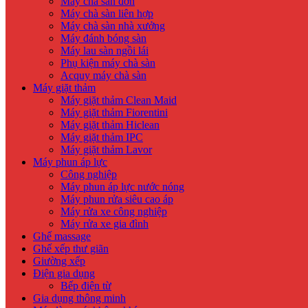
Máy chà sàn đơn
Máy chà sàn liên hợp
Máy chà sàn nhà xưởng
Máy đánh bóng sàn
Máy lau sàn ngồi lái
Phụ kiện máy chà sàn
Acquy máy chà sàn
Máy giặt thảm
Máy giặt thảm Clean Maid
Máy giặt thảm Fiorentini
Máy giặt thảm Hiclean
Máy giặt thảm IPC
Máy giặt thảm Lavor
Máy phun áp lực
Công nghiệp
Máy phun áp lực nước nóng
Máy phun rửa siêu cao áp
Máy rửa xe công nghiệp
Máy rửa xe gia đình
Ghế massage
Ghế xếp thư giãn
Giường xếp
Điện gia dụng
Bếp điện từ
Gia dụng thông minh