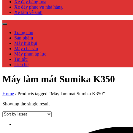
Xe đẩy hàng hóa
Xe đẩy phục vụ nhà hàng
Xe làm vệ sinh
Trang chủ
Sản phẩm
Máy hút bụi
Máy chà sàn
Máy phun áp lực
Tin tức
Liên hệ
Máy làm mát Sumika K350
Home
/ Products tagged “Máy làm mát Sumika K350”
Showing the single result