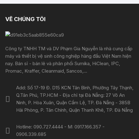
VỀ CHÚNG TÔI
Công ty TNHH TM và DV Phạm Gia Nguyễn là nhà cung cấp
máy và thiết bị vệ sinh công nghiệp hàng đầu Việt Nam hiện
nay. Bán sỉ - bán lẻ và phân phối Sumika, HiClean, IPC,
Promac, Kraffer, Cleanmaid, Sancos,...
Add: Số 17-19 Đ. D15 KCN Tân Bình, Phường Tây Thạnh,
Q.Tân Phú, TP.HCM - Địa chỉ tại Đà Nẵng: 27 Võ An
Ninh, P. Hòa Xuân, Quận Cẩm Lệ, TP. Đà Nẵng - 385B
Hải Phòng, P. Tân Chính, Quận Thanh Khê, TP. Đà Nẵng
Hotline: 090.727.4444 - M: 0917.166.357 -
0906.339.685