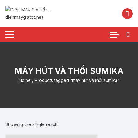
Chuyển
tới
nội
dung
MÁY HÚT VÀ THỔI SUMIKA
Home
/ Products tagged “máy hút và thổi sumika”
Showing the single result