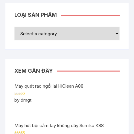
LOẠI SẢN PHẨM
XEM GẦN ĐÂY
Máy quét rác ngồi lái HiClean A88
Rated
5
out
by dmgt
of 5
Máy hút bụi cầm tay không dây Sumika K88