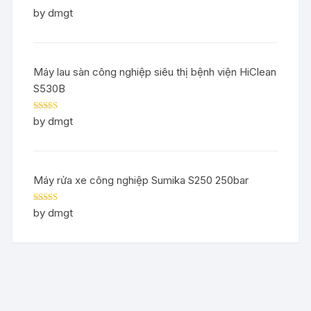
Rated
5
out
by dmgt
of 5
Máy lau sàn công nghiệp siêu thị bệnh viện HiClean
S530B
Rated
5
out
by dmgt
of 5
Máy rửa xe công nghiệp Sumika S250 250bar
Rated
5
out
by dmgt
of 5