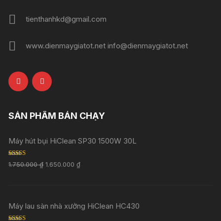
tienthanhkd@gmail.com
www.dienmaygiatot.net info@dienmaygiatot.net
SẢN PHẨM BÁN CHẠY
Máy hút bụi HiClean SP30 1500W 30L
Rated
5.00
1.750.000
₫
1.650.000
₫
out of 5
Máy lau sàn nhà xưởng HiClean HC430