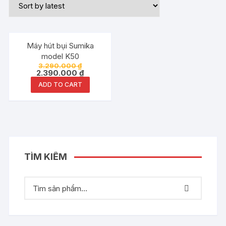
Đang ưu đãi!
Máy hút bụi Sumika
model K50
3.290.000
₫
2.390.000
₫
ADD TO CART
TÌM KIẾM