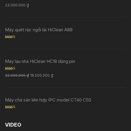
Rated
5.00
23.000.000
₫
out of 5
Máy quét rác ngồi lái HiClean A88
Rated
5.00
out of 5
Máy lau nhà HiClean HC18 dùng pin
Rated
5.00
22.000.000
₫
18.500.000
₫
out of 5
Máy chà sàn liên hợp IPC model CT40 C50
Rated
5.00
out of 5
VIDEO