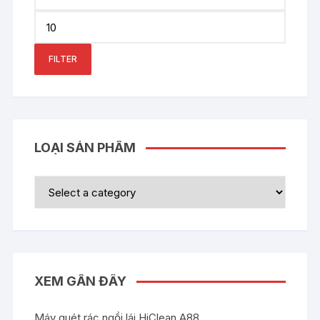
price
Max
price
FILTER
LOẠI SẢN PHẨM
XEM GẦN ĐÂY
Máy quét rác ngồi lái HiClean A88