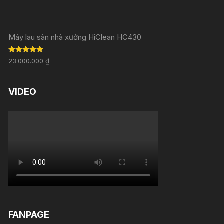
Máy lau sàn nhà xưởng HiClean HC430
Rated
5.00
23.000.000
₫
out of 5
VIDEO
FANPAGE