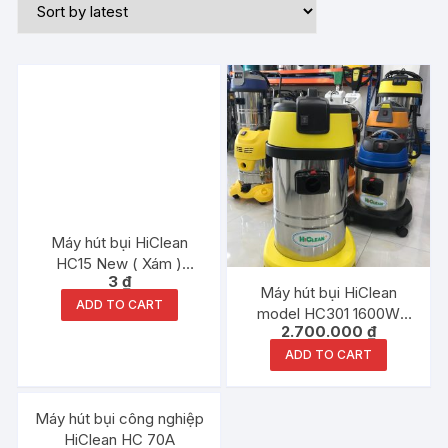
Máy hút bụi HiClean
HC15 New ( Xám )
3
₫
1500W 15Lit chính hãng
Máy hút bụi HiClean
ADD TO CART
model HC301 1600W
2.700.000
₫
30Lit chính hãng
ADD TO CART
Đang ưu đãi!
Máy hút bụi công nghiệp
HiClean HC 70A