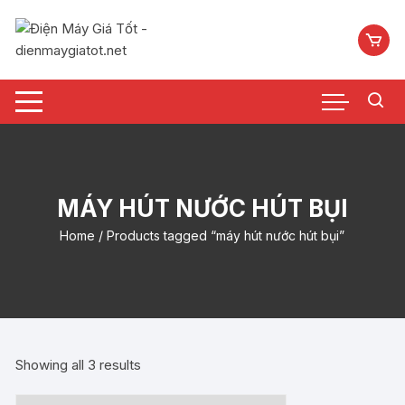
Chuyển
tới
nội
dung
MÁY HÚT NƯỚC HÚT BỤI
Home
/ Products tagged “máy hút nước hút bụi”
Showing all 3 results