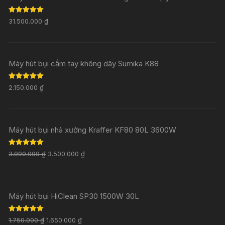
Rated
5.00
31.500.000
₫
out of 5
Máy hút bụi cầm tay không dây Sumika K88
Rated
5.00
2.150.000
₫
out of 5
Máy hút bụi nhà xưởng Kraffer KF80 80L 3600W
Rated
5.00
3.990.000
₫
3.500.000
₫
out of 5
Máy hút bụi HiClean SP30 1500W 30L
Rated
5.00
1.750.000
₫
1.650.000
₫
out of 5