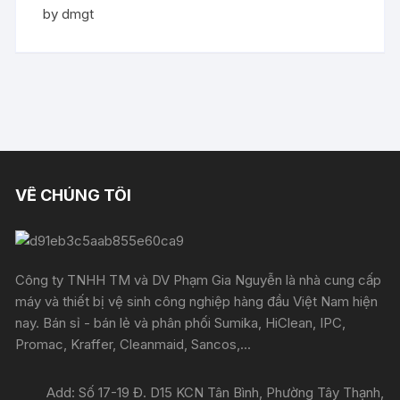
Rated
5
out
by dmgt
of 5
VỀ CHÚNG TÔI
Công ty TNHH TM và DV Phạm Gia Nguyễn là nhà cung cấp
máy và thiết bị vệ sinh công nghiệp hàng đầu Việt Nam hiện
nay. Bán sỉ - bán lẻ và phân phối Sumika, HiClean, IPC,
Promac, Kraffer, Cleanmaid, Sancos,...
Add: Số 17-19 Đ. D15 KCN Tân Bình, Phường Tây Thạnh,