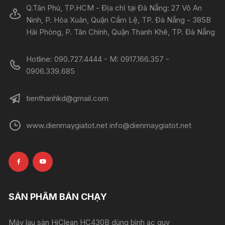
Q.Tân Phú, TP.HCM - Địa chỉ tại Đà Nẵng: 27 Võ An
Ninh, P. Hòa Xuân, Quận Cẩm Lệ, TP. Đà Nẵng - 385B
Hải Phòng, P. Tân Chính, Quận Thanh Khê, TP. Đà Nẵng
Hotline: 090.727.4444 - M: 0917.166.357 -
0906.339.685
tienthanhkd@gmail.com
www.dienmaygiatot.net info@dienmaygiatot.net
SẢN PHẨM BÁN CHẠY
Máy lau sàn HiClean HC430B dùng bình ac quy