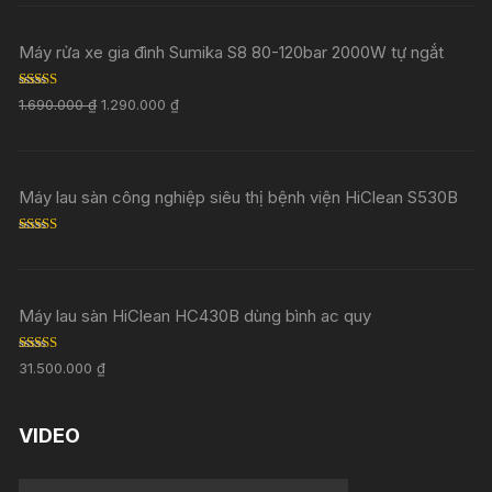
Máy rửa xe gia đình Sumika S8 80-120bar 2000W tự ngắt
Rated
5.00
1.690.000
₫
1.290.000
₫
out of 5
Máy lau sàn công nghiệp siêu thị bệnh viện HiClean S530B
Rated
5.00
out of 5
Máy lau sàn HiClean HC430B dùng bình ac quy
Rated
5.00
31.500.000
₫
out of 5
VIDEO