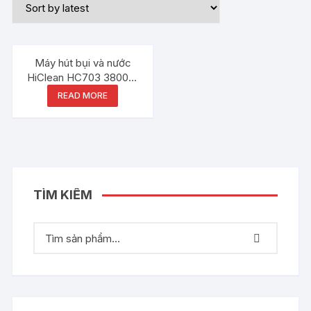
Máy hút bụi và nước
HiClean HC703 3800W
70 Lit
READ MORE
TÌM KIẾM