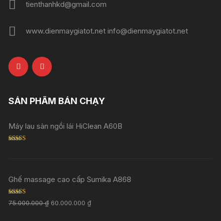
tienthanhkd@gmail.com
www.dienmaygiatot.net info@dienmaygiatot.net
SẢN PHẨM BÁN CHẠY
Máy lau sàn ngồi lái HiClean A60B
Rated
5.00
out of 5
Ghế massage cao cấp Sumika A868
Rated
5.00
75.000.000
₫
60.000.000
₫
out of 5