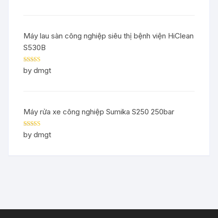
Máy lau sàn công nghiệp siêu thị bệnh viện HiClean
S530B
Rated
5
out
by dmgt
of 5
Máy rửa xe công nghiệp Sumika S250 250bar
Rated
5
out
by dmgt
of 5