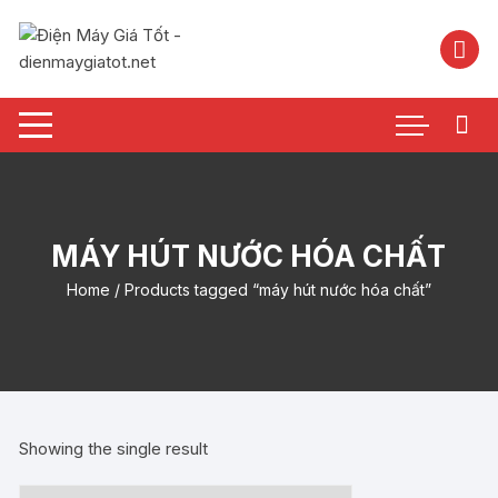
Chuyển
tới
nội
dung
MÁY HÚT NƯỚC HÓA CHẤT
Home
/ Products tagged “máy hút nước hóa chất”
Showing the single result