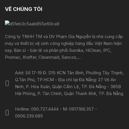
VỀ CHÚNG TÔI
Công ty TNHH TM và DV Phạm Gia Nguyễn là nhà cung cấp
máy và thiết bị vệ sinh công nghiệp hàng đầu Việt Nam hiện
nay. Bán sỉ - bán lẻ và phân phối Sumika, HiClean, IPC,
Promac, Kraffer, Cleanmaid, Sancos,...
Add: Số 17-19 Đ. D15 KCN Tân Bình, Phường Tây Thạnh,
Q.Tân Phú, TP.HCM - Địa chỉ tại Đà Nẵng: 27 Võ An
Ninh, P. Hòa Xuân, Quận Cẩm Lệ, TP. Đà Nẵng - 385B
Hải Phòng, P. Tân Chính, Quận Thanh Khê, TP. Đà Nẵng
Hotline: 090.727.4444 - M: 0917.166.357 -
0906.339.685