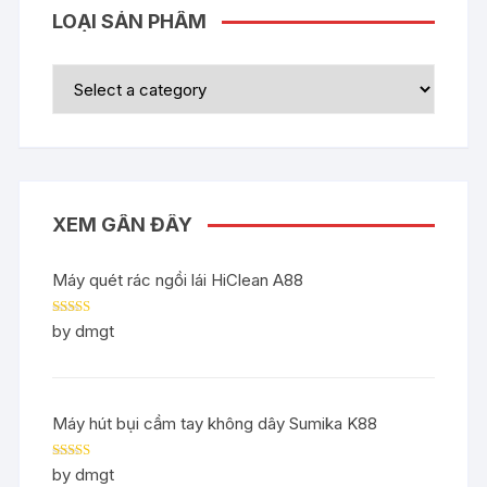
LOẠI SẢN PHẨM
XEM GẦN ĐÂY
Máy quét rác ngồi lái HiClean A88
Rated
5
out
by dmgt
of 5
Máy hút bụi cầm tay không dây Sumika K88
Rated
5
out
by dmgt
of 5