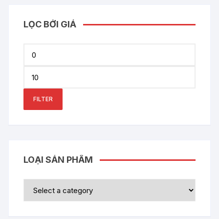
LỌC BỞI GIÁ
Min
price
Max
price
FILTER
LOẠI SẢN PHẨM