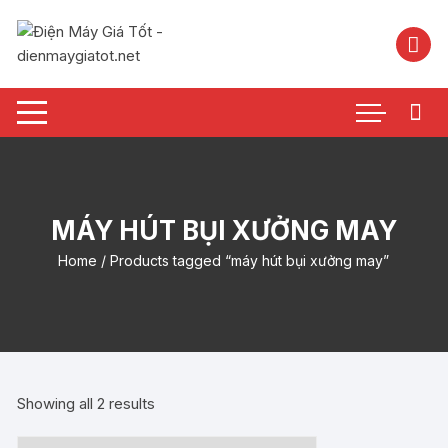
Chuyển
tới
nội
dung
MÁY HÚT BỤI XƯỞNG MAY
Home
/ Products tagged “máy hút bụi xưởng may”
Showing all 2 results