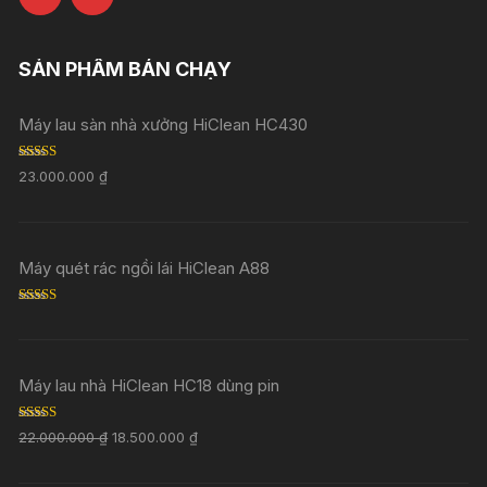
SẢN PHẨM BÁN CHẠY
Máy lau sàn nhà xưởng HiClean HC430
Rated
5.00
23.000.000
₫
out of 5
Máy quét rác ngồi lái HiClean A88
Rated
5.00
out of 5
Máy lau nhà HiClean HC18 dùng pin
Rated
5.00
22.000.000
₫
18.500.000
₫
out of 5