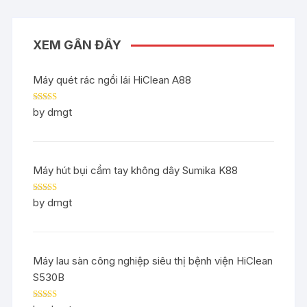
XEM GẦN ĐÂY
Máy quét rác ngồi lái HiClean A88
Rated
5
out
by dmgt
of 5
Máy hút bụi cầm tay không dây Sumika K88
Rated
5
out
by dmgt
of 5
Máy lau sàn công nghiệp siêu thị bệnh viện HiClean
S530B