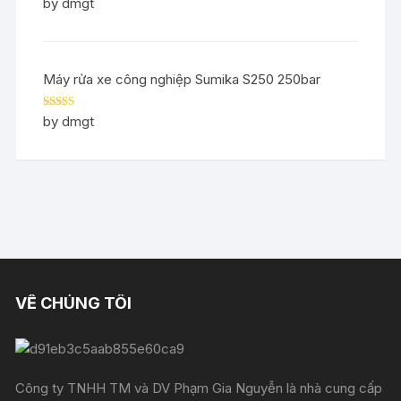
Rated
5
out
by dmgt
of 5
Máy rửa xe công nghiệp Sumika S250 250bar
Rated
5
out
by dmgt
of 5
VỀ CHÚNG TÔI
Công ty TNHH TM và DV Phạm Gia Nguyễn là nhà cung cấp