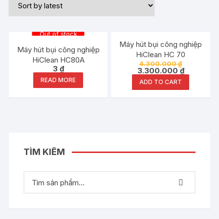
Out of stock
Đang ưu đãi!
Máy hút bụi công nghiệp
Máy hút bụi công nghiệp
HiClean HC 70
HiClean HC80A
4.300.000
₫
3
₫
3.300.000
₫
READ MORE
ADD TO CART
TÌM KIẾM