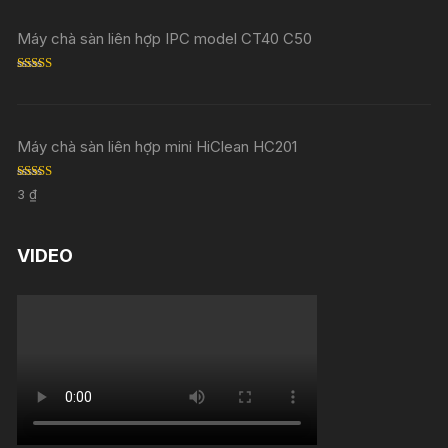
Máy chà sàn liên hợp IPC model CT40 C50
Rated
5.00
out of 5
Máy chà sàn liên hợp mini HiClean HC201
Rated
5.00
3
₫
out of 5
VIDEO