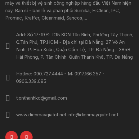
máy và thiết bị vệ sinh công nghiệp hàng đầu Việt Nam hiện
nay. Bán sỉ - bán lẻ và phân phối Sumika, HiClean, IPC,
Promac, Kraffer, Cleanmaid, Sancos,...
Add: Số 17-19 Đ. D15 KCN Tân Bình, Phường Tây Thạnh,
Q.Tân Phú, TP.HCM - Địa chỉ tại Đà Nẵng: 27 Võ An
Ninh, P. Hòa Xuân, Quận Cẩm Lệ, TP. Đà Nẵng - 385B
Hải Phòng, P. Tân Chính, Quận Thanh Khê, TP. Đà Nẵng
Hotline: 090.727.4444 - M: 0917.166.357 -
0906.339.685
tienthanhkd@gmail.com
www.dienmaygiatot.net info@dienmaygiatot.net