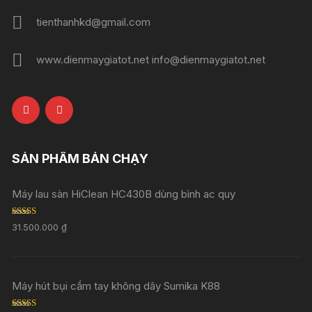
tienthanhkd@gmail.com
www.dienmaygiatot.net info@dienmaygiatot.net
SẢN PHẨM BÁN CHẠY
Máy lau sàn HiClean HC430B dùng bình ac quy
Rated
5.00
31.500.000
₫
out of 5
Máy hút bụi cầm tay không dây Sumika K88