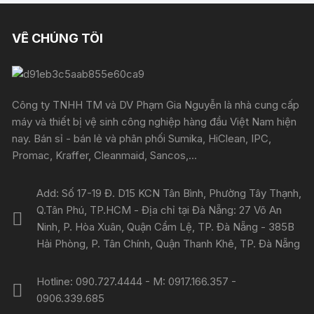
VỀ CHÚNG TÔI
Công ty TNHH TM và DV Phạm Gia Nguyễn là nhà cung cấp
máy và thiết bị vệ sinh công nghiệp hàng đầu Việt Nam hiện
nay. Bán sỉ - bán lẻ và phân phối Sumika, HiClean, IPC,
Promac, Kraffer, Cleanmaid, Sancos,...
Add: Số 17-19 Đ. D15 KCN Tân Bình, Phường Tây Thạnh,
Q.Tân Phú, TP.HCM - Địa chỉ tại Đà Nẵng: 27 Võ An
Ninh, P. Hòa Xuân, Quận Cẩm Lệ, TP. Đà Nẵng - 385B
Hải Phòng, P. Tân Chính, Quận Thanh Khê, TP. Đà Nẵng
Hotline: 090.727.4444 - M: 0917.166.357 -
0906.339.685