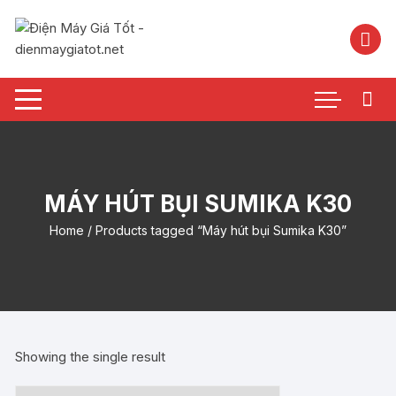
Chuyển
tới
nội
dung
MÁY HÚT BỤI SUMIKA K30
Home
/ Products tagged “Máy hút bụi Sumika K30”
Showing the single result