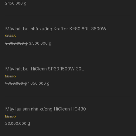
Rated
5.00
2.150.000
₫
out of 5
Máy hút bụi nhà xưởng Kraffer KF80 80L 3600W
Rated
5.00
3.990.000
₫
3.500.000
₫
out of 5
Máy hút bụi HiClean SP30 1500W 30L
Rated
5.00
1.750.000
₫
1.650.000
₫
out of 5
Máy lau sàn nhà xưởng HiClean HC430
Rated
5.00
23.000.000
₫
out of 5