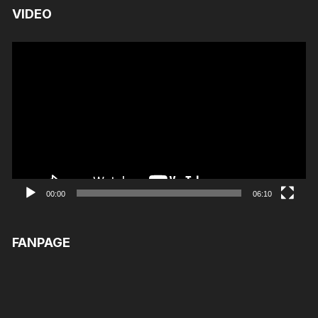
VIDEO
Trình
chơi
Video
00:00
06:10
FANPAGE