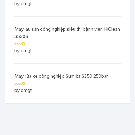
Rated
5
out
by dmgt
of 5
Máy lau sàn công nghiệp siêu thị bệnh viện HiClean
S530B
Rated
5
out
by dmgt
of 5
Máy rửa xe công nghiệp Sumika S250 250bar
Rated
5
out
by dmgt
of 5