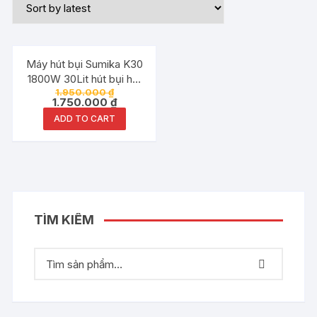
Đang ưu đãi!
Máy hút bụi Sumika K30
1800W 30Lit hút bụi hút
1.950.000
₫
nước
1.750.000
₫
ADD TO CART
TÌM KIẾM