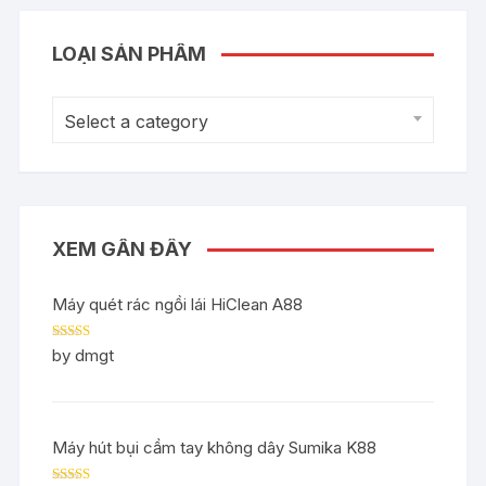
LOẠI SẢN PHẨM
Select a category
XEM GẦN ĐÂY
Máy quét rác ngồi lái HiClean A88
Rated
5
out
by dmgt
of 5
Máy hút bụi cầm tay không dây Sumika K88