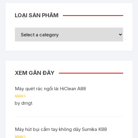
LOẠI SẢN PHẨM
XEM GẦN ĐÂY
Máy quét rác ngồi lái HiClean A88
Rated
5
out
by dmgt
of 5
Máy hút bụi cầm tay không dây Sumika K88