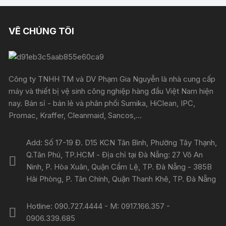
VỀ CHÚNG TÔI
Công ty TNHH TM và DV Phạm Gia Nguyễn là nhà cung cấp
máy và thiết bị vệ sinh công nghiệp hàng đầu Việt Nam hiện
nay. Bán sỉ - bán lẻ và phân phối Sumika, HiClean, IPC,
Promac, Kraffer, Cleanmaid, Sancos,...
Add: Số 17-19 Đ. D15 KCN Tân Bình, Phường Tây Thạnh,
Q.Tân Phú, TP.HCM - Địa chỉ tại Đà Nẵng: 27 Võ An
Ninh, P. Hòa Xuân, Quận Cẩm Lệ, TP. Đà Nẵng - 385B
Hải Phòng, P. Tân Chính, Quận Thanh Khê, TP. Đà Nẵng
Hotline: 090.727.4444 - M: 0917.166.357 -
0906.339.685