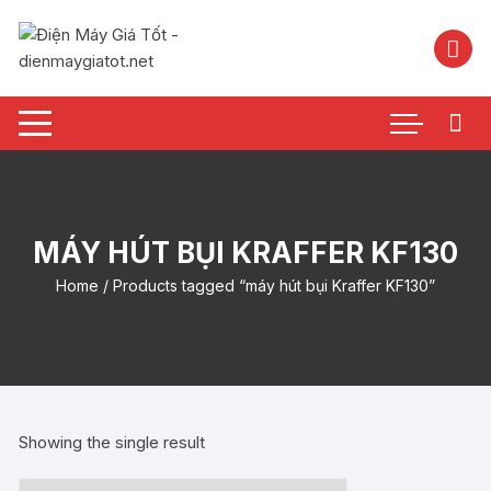
Chuyển
tới
nội
dung
MÁY HÚT BỤI KRAFFER KF130
Home
/ Products tagged “máy hút bụi Kraffer KF130”
Showing the single result