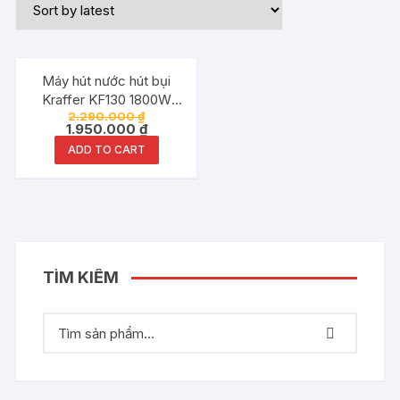
Đang ưu đãi!
Máy hút nước hút bụi
Kraffer KF130 1800W
2.290.000
₫
30Lit
1.950.000
₫
ADD TO CART
TÌM KIẾM