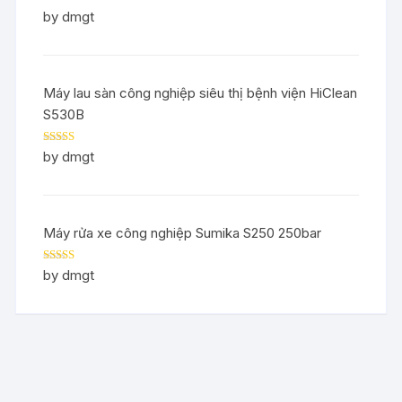
Rated
5
out
by dmgt
of 5
Máy lau sàn công nghiệp siêu thị bệnh viện HiClean
S530B
Rated
5
out
by dmgt
of 5
Máy rửa xe công nghiệp Sumika S250 250bar
Rated
5
out
by dmgt
of 5