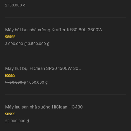
Rated
5.00
2.150.000
₫
out of 5
Máy hút bụi nhà xưởng Kraffer KF80 80L 3600W
Rated
5.00
3.990.000
₫
3.500.000
₫
out of 5
Máy hút bụi HiClean SP30 1500W 30L
Rated
5.00
1.750.000
₫
1.650.000
₫
out of 5
Máy lau sàn nhà xưởng HiClean HC430
Rated
5.00
23.000.000
₫
out of 5