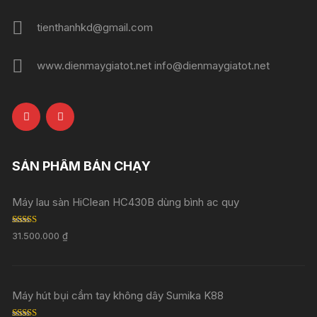
tienthanhkd@gmail.com
www.dienmaygiatot.net info@dienmaygiatot.net
SẢN PHẨM BÁN CHẠY
Máy lau sàn HiClean HC430B dùng bình ac quy
Rated
5.00
31.500.000
₫
out of 5
Máy hút bụi cầm tay không dây Sumika K88