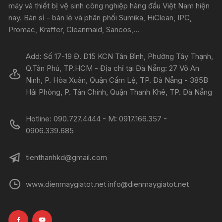
máy và thiết bị vệ sinh công nghiệp hàng đầu Việt Nam hiện
nay. Bán sỉ - bán lẻ và phân phối Sumika, HiClean, IPC,
Promac, Kraffer, Cleanmaid, Sancos,...
Add: Số 17-19 Đ. D15 KCN Tân Bình, Phường Tây Thạnh,
Q.Tân Phú, TP.HCM - Địa chỉ tại Đà Nẵng: 27 Võ An
Ninh, P. Hòa Xuân, Quận Cẩm Lệ, TP. Đà Nẵng - 385B
Hải Phòng, P. Tân Chính, Quận Thanh Khê, TP. Đà Nẵng
Hotline: 090.727.4444 - M: 0917.166.357 -
0906.339.685
tienthanhkd@gmail.com
www.dienmaygiatot.net info@dienmaygiatot.net