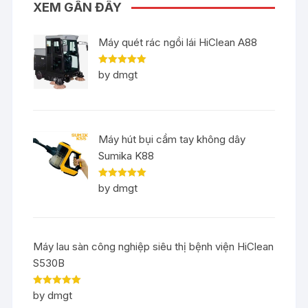
XEM GẦN ĐÂY
Máy quét rác ngồi lái HiClean A88
Rated
5
out
by dmgt
of 5
Máy hút bụi cầm tay không dây
Sumika K88
Rated
5
out
by dmgt
of 5
Máy lau sàn công nghiệp siêu thị bệnh viện HiClean
S530B
Rated
5
out
by dmgt
of 5