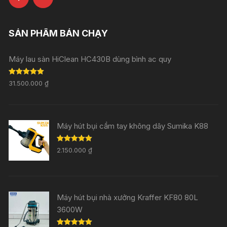
SẢN PHẨM BÁN CHẠY
Máy lau sàn HiClean HC430B dùng bình ac quy
Rated
5.00
31.500.000
₫
out of 5
Máy hút bụi cầm tay không dây Sumika K88
Rated
5.00
2.150.000
₫
out of 5
Máy hút bụi nhà xưởng Kraffer KF80 80L
3600W