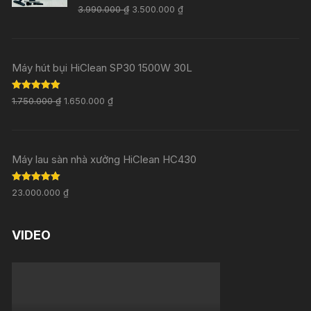
Rated
5.00
3.990.000
₫
3.500.000
₫
out of 5
Máy hút bụi HiClean SP30 1500W 30L
Rated
5.00
1.750.000
₫
1.650.000
₫
out of 5
Máy lau sàn nhà xưởng HiClean HC430
Rated
5.00
23.000.000
₫
out of 5
VIDEO