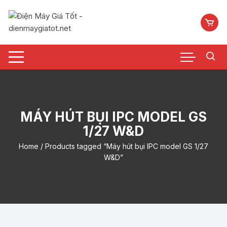
Chuyển
tới
nội
dung
MÁY HÚT BỤI IPC MODEL GS
1/27 W&D
Home
/ Products tagged “Máy hút bụi IPC model GS 1/27
W&D”