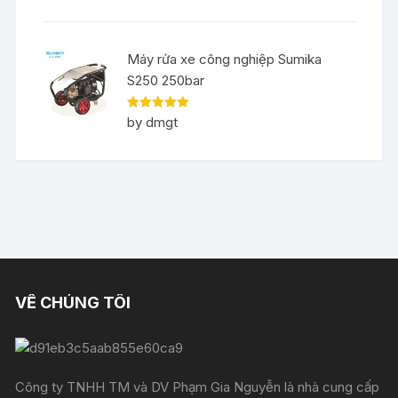
Máy rửa xe công nghiệp Sumika
S250 250bar
Rated
5
out
by dmgt
of 5
VỀ CHÚNG TÔI
Công ty TNHH TM và DV Phạm Gia Nguyễn là nhà cung cấp