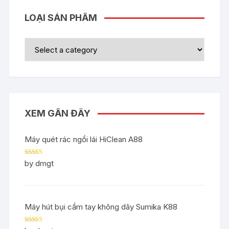
LOẠI SẢN PHẨM
XEM GẦN ĐÂY
Máy quét rác ngồi lái HiClean A88
Rated
5
out
by dmgt
of 5
Máy hút bụi cầm tay không dây Sumika K88