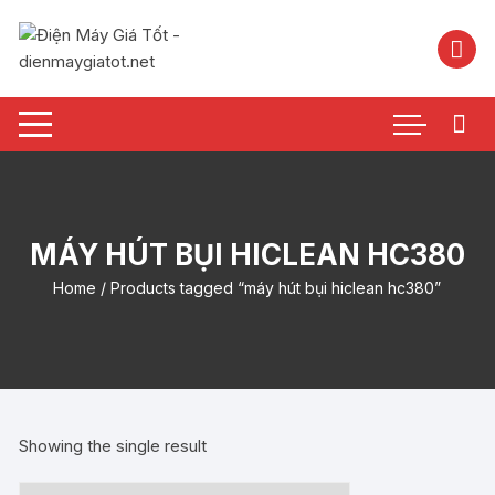
Chuyển
tới
nội
dung
MÁY HÚT BỤI HICLEAN HC380
Home
/ Products tagged “máy hút bụi hiclean hc380”
Showing the single result