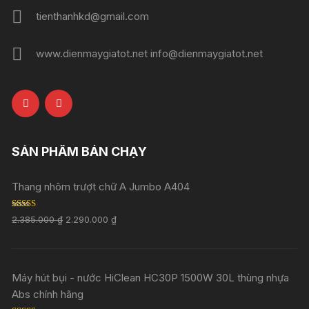
tienthanhkd@gmail.com
www.dienmaygiatot.net info@dienmaygiatot.net
SẢN PHẨM BÁN CHẠY
Thang nhôm trượt chữ A Jumbo A404
Rated
5.00
2.385.000
₫
2.290.000
₫
out of 5
Máy hút bụi - nước HiClean HC30P 1500W 30L thùng nhựa
Abs chính hãng