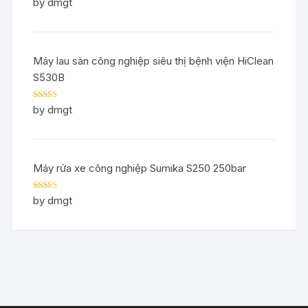
Rated
5
out
by dmgt
of 5
Máy lau sàn công nghiệp siêu thị bệnh viện HiClean
S530B
Rated
5
out
by dmgt
of 5
Máy rửa xe công nghiệp Sumika S250 250bar
Rated
5
out
by dmgt
of 5