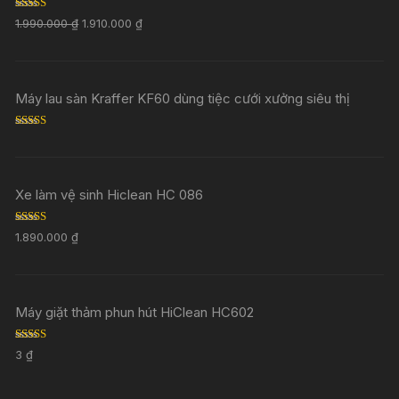
Rated
5.00
1.990.000
₫
1.910.000
₫
out of 5
Máy lau sàn Kraffer KF60 dùng tiệc cưới xưởng siêu thị
Rated
5.00
out of 5
Xe làm vệ sinh Hiclean HC 086
Rated
5.00
1.890.000
₫
out of 5
Máy giặt thảm phun hút HiClean HC602
Rated
5.00
3
₫
out of 5