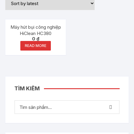
Out of stock
Máy hút bụi công nghiệp
HiClean HC380
0
₫
READ MORE
TÌM KIẾM