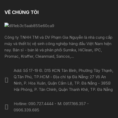
VỀ CHÚNG TÔI
Công ty TNHH TM và DV Phạm Gia Nguyễn là nhà cung cấp
máy và thiết bị vệ sinh công nghiệp hàng đầu Việt Nam hiện
nay. Bán sỉ - bán lẻ và phân phối Sumika, HiClean, IPC,
Promac, Kraffer, Cleanmaid, Sancos,...
Add: Số 17-19 Đ. D15 KCN Tân Bình, Phường Tây Thạnh,
Q.Tân Phú, TP.HCM - Địa chỉ tại Đà Nẵng: 27 Võ An
Ninh, P. Hòa Xuân, Quận Cẩm Lệ, TP. Đà Nẵng - 385B
Hải Phòng, P. Tân Chính, Quận Thanh Khê, TP. Đà Nẵng
Hotline: 090.727.4444 - M: 0917.166.357 -
0906.339.685