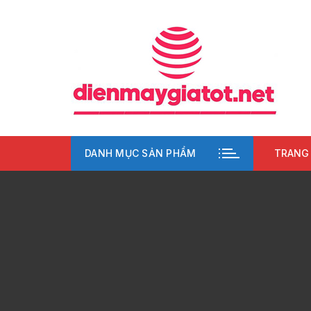
Chuyển
tới
nội
dung
DANH MỤC SẢN PHẨM
TRANG