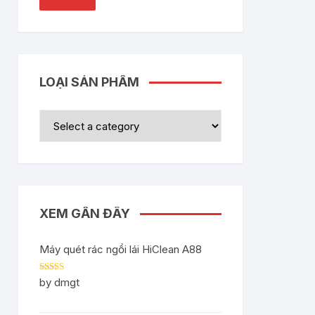
LOẠI SẢN PHẨM
XEM GẦN ĐÂY
Máy quét rác ngồi lái HiClean A88
Rated
5
out
by dmgt
of 5