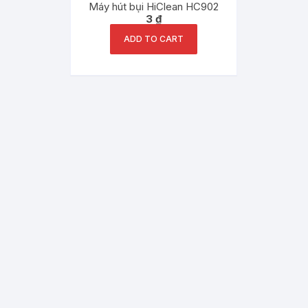
Máy hút bụi HiClean HC902
3
₫
ADD TO CART