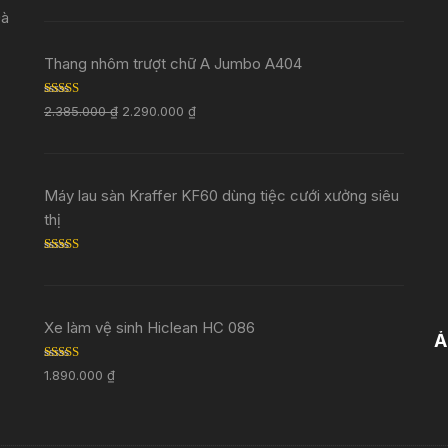
Đà
Thang nhôm trượt chữ A Jumbo A404
Rated
5.00
2.385.000
₫
2.290.000
₫
out of 5
Máy lau sàn Kraffer KF60 dùng tiệc cưới xưởng siêu
thị
Rated
5.00
out of 5
Xe làm vệ sinh Hiclean HC 086
Ả
Rated
5.00
1.890.000
₫
out of 5