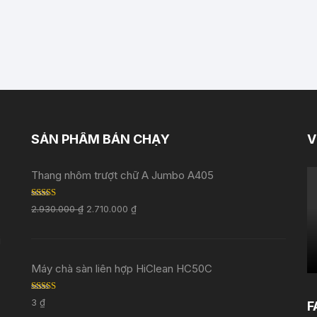
SẢN PHẨM BÁN CHẠY
V
Thang nhôm trượt chữ A Jumbo A405
Rated
5.00
2.930.000
₫
2.710.000
₫
out of 5
i
Máy chà sàn liên hợp HiClean HC50C
Rated
5.00
3
₫
F
out of 5