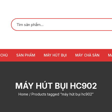
 CHỦ
SẢN PHẨM
MÁY HÚT BỤI
MÁY CHÀ SÀN
M
MÁY HÚT BỤI HC902
Home
/ Products tagged “máy hút bụi hc902”