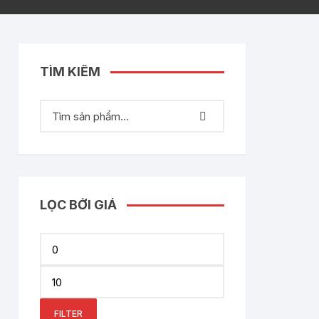
TÌM KIẾM
LỌC BỞI GIÁ
Min
price
Max
price
FILTER