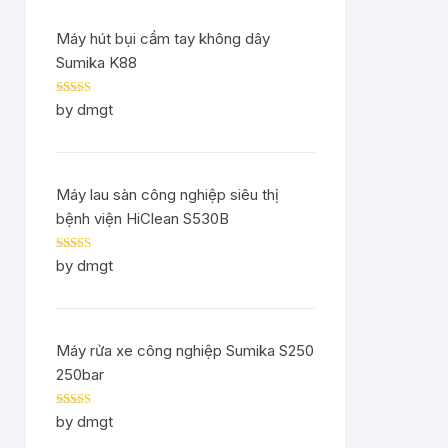
Máy hút bụi cầm tay không dây
Sumika K88
Rated
5
out
by dmgt
of 5
Máy lau sàn công nghiệp siêu thị
bệnh viện HiClean S530B
Rated
5
out
by dmgt
of 5
Máy rửa xe công nghiệp Sumika S250
250bar
Rated
5
out
by dmgt
of 5