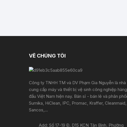
VỀ CHÚNG TÔI
Công ty TNHH TM và DV Phạm Gia Nguyễn là nhà
cung cấp máy và thiết bị vệ sinh công nghiệp hàng
đầu Việt Nam hiện nay. Bán sỉ - bán lẻ và phân phố
Sumika, HiClean, IPC, Promac, Kraffer, Cleanmaid,
Sancos,...
Add: Số 17-19 Đ. D15 KCN Tân Bình, Phường