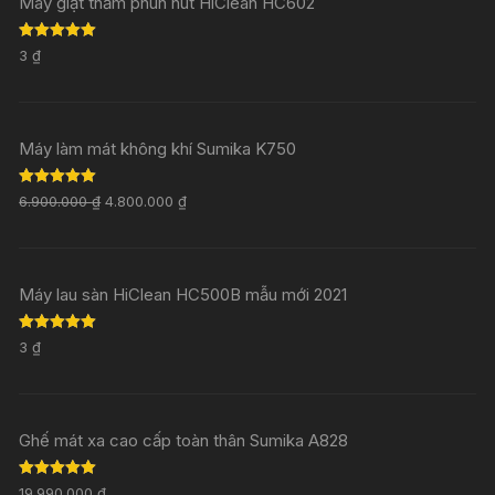
Máy giặt thảm phun hút HiClean HC602
Rated
5.00
3
₫
out of 5
Máy làm mát không khí Sumika K750
Rated
5.00
6.900.000
₫
4.800.000
₫
out of 5
Máy lau sàn HiClean HC500B mẫu mới 2021
Rated
5.00
3
₫
out of 5
Ghế mát xa cao cấp toàn thân Sumika A828
Rated
5.00
19.990.000
₫