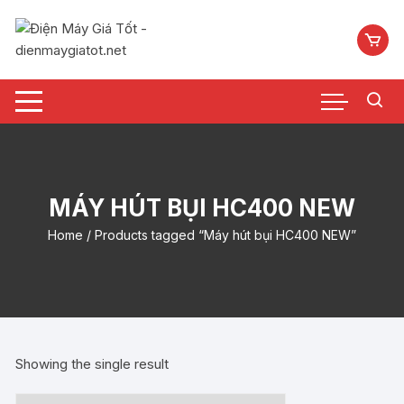
Chuyển
tới
nội
dung
MÁY HÚT BỤI HC400 NEW
Home
/ Products tagged “Máy hút bụi HC400 NEW”
Showing the single result