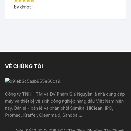
Rated
5
out
by dmgt
of 5
VỀ CHÚNG TÔI
Công ty TNHH TM và DV Phạm Gia Nguyễn là nhà cung cấp
máy và thiết bị vệ sinh công nghiệp hàng đầu Việt Nam hiện
nay. Bán sỉ - bán lẻ và phân phối Sumika, HiClean, IPC,
Promac, Kraffer, Cleanmaid, Sancos,...
Add: Số 17-19 Đ. D15 KCN Tân Bình, Phường Tây Thạnh,