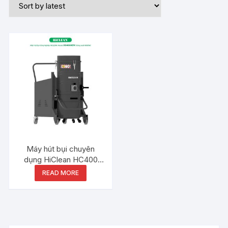
Máy hút bụi chuyên
dụng HiClean HC400
NEW
READ MORE