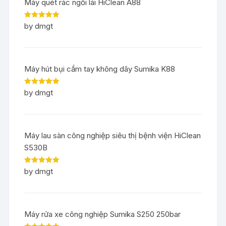
Máy quét rác ngồi lái HiClean A88
Rated
5
out
by dmgt
of 5
Máy hút bụi cầm tay không dây Sumika K88
Rated
5
out
by dmgt
of 5
Máy lau sàn công nghiệp siêu thị bệnh viện HiClean
S530B
Rated
5
out
by dmgt
of 5
Máy rửa xe công nghiệp Sumika S250 250bar