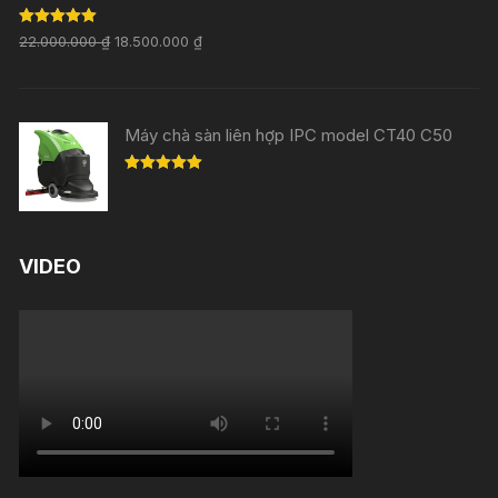
Rated
5.00
22.000.000
₫
18.500.000
₫
out of 5
Máy chà sàn liên hợp IPC model CT40 C50
Rated
5.00
out of 5
VIDEO