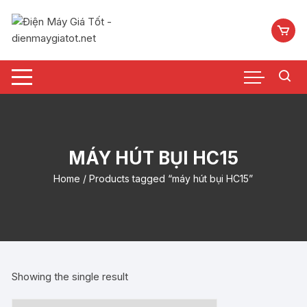
Chuyển
tới
nội
dung
MÁY HÚT BỤI HC15
Home
/ Products tagged “máy hút bụi HC15”
Showing the single result