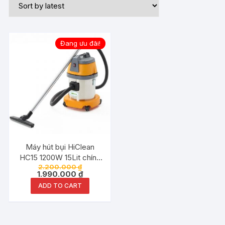
Đang ưu đãi!
Máy hút bụi HiClean
HC15 1200W 15Lit chính
2.200.000
₫
hãng
1.990.000
₫
ADD TO CART