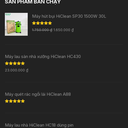
SẢN PHẨM BÁN CHẠY
Máy hút bụi HiClean SP30 1500W 30L
Rated
5.00
1.750.000
₫
1.650.000
₫
out of 5
Máy lau sàn nhà xưởng HiClean HC430
Rated
5.00
23.000.000
₫
out of 5
Máy quét rác ngồi lái HiClean A88
Rated
5.00
out of 5
Máy lau nhà HiClean HC18 dùng pin