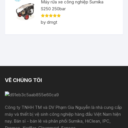
Máy rửa xe công nghiệp Sumika
S250 250bar
Rated
5
out
by dmgt
of 5
VỀ CHÚNG TÔI
Công ty TNHH TM và DV Phạm Gia Nguyễn là nhà cung cấp
máy và thiết bị vệ sinh công nghiệp hàng đầu Việt Nam hiện
nay. Bán sỉ - bán lẻ và phân phối Sumika, HiClean, IPC,
Promac, Kraffer, Cleanmaid, Sancos,...