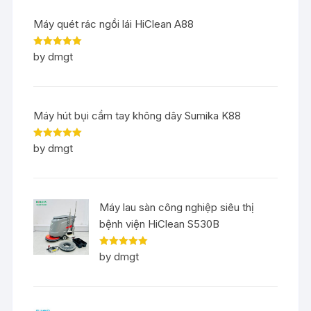
Máy quét rác ngồi lái HiClean A88
Rated
5
out
by dmgt
of 5
Máy hút bụi cầm tay không dây Sumika K88
Rated
5
out
by dmgt
of 5
Máy lau sàn công nghiệp siêu thị
bệnh viện HiClean S530B
Rated
5
out
by dmgt
of 5