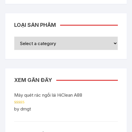
LOẠI SẢN PHẨM
XEM GẦN ĐÂY
Máy quét rác ngồi lái HiClean A88
Rated
5
out
by dmgt
of 5