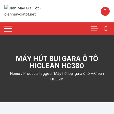
Chuyển
tới
nội
dung
MÁY HÚT BỤI GARA Ô TÔ
HICLEAN HC380
Home
/ Products tagged “Máy hút bụi gara ô tô HiClean
HC380”