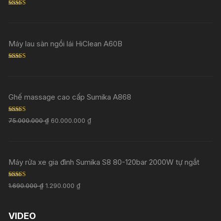
Rated
5.00
out of 5
Máy lau sàn ngồi lái HiClean A60B
Rated
5.00
out of 5
Ghế massage cao cấp Sumika A868
Rated
5.00
75.000.000
₫
60.000.000
₫
out of 5
Máy rửa xe gia đình Sumika S8 80-120bar 2000W tự ngắt
Rated
5.00
1.690.000
₫
1.290.000
₫
out of 5
VIDEO