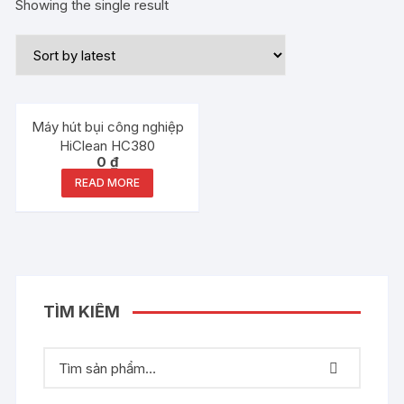
Showing the single result
Out of stock
Máy hút bụi công nghiệp
HiClean HC380
0
₫
READ MORE
TÌM KIẾM