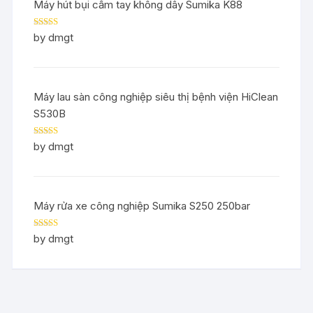
Máy hút bụi cầm tay không dây Sumika K88
Rated
5
out
by dmgt
of 5
Máy lau sàn công nghiệp siêu thị bệnh viện HiClean
S530B
Rated
5
out
by dmgt
of 5
Máy rửa xe công nghiệp Sumika S250 250bar
Rated
5
out
by dmgt
of 5