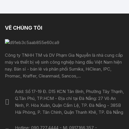
VỀ CHÚNG TÔI
Công ty TNHH TM và DV Phạm Gia Nguyễn là nhà cung cấp
máy và thiết bị vệ sinh công nghiệp hàng đầu Việt Nam hiện
nay. Bán sỉ - bán lẻ và phân phối Sumika, HiClean, IPC,
Promac, Kraffer, Cleanmaid, Sancos,...
Add: Số 17-19 Đ. D15 KCN Tân Bình, Phường Tây Thạnh,
Q.Tân Phú, TP.HCM - Địa chỉ tại Đà Nẵng: 27 Võ An
Ninh, P. Hòa Xuân, Quận Cẩm Lệ, TP. Đà Nẵng - 385B
Hải Phòng, P. Tân Chính, Quận Thanh Khê, TP. Đà Nẵng
Hotline: 090.727.4444 - M: 0917.166.357 -