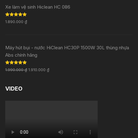
Xe làm vệ sinh Hiclean HC 086
Rated
5.00
1.890.000
₫
out of 5
Máy hút bụi - nước HiClean HC30P 1500W 30L thùng nhựa
Abs chính hãng
Rated
5.00
1.990.000
₫
1.910.000
₫
out of 5
VIDEO