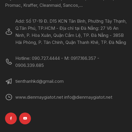
Promac, Kraffer, Cleanmaid, Sancos,...
Add: Số 17-19 Đ. D15 KCN Tân Bình, Phường Tây Thạnh,
Q.Tân Phú, TP.HCM - Địa chỉ tại Đà Nẵng: 27 Võ An
Ninh, P. Hòa Xuân, Quận Cẩm Lệ, TP. Đà Nẵng - 385B
Hải Phòng, P. Tân Chính, Quận Thanh Khê, TP. Đà Nẵng
Hotline: 090.727.4444 - M: 0917.166.357 -
0906.339.685
tienthanhkd@gmail.com
www.dienmaygiatot.net info@dienmaygiatot.net