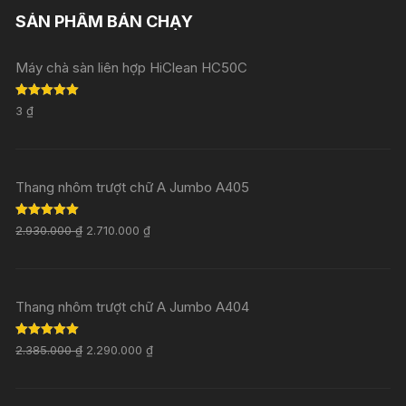
SẢN PHẨM BÁN CHẠY
Máy chà sàn liên hợp HiClean HC50C
Rated
5.00
3
₫
out of 5
Thang nhôm trượt chữ A Jumbo A405
Rated
5.00
2.930.000
₫
2.710.000
₫
out of 5
Thang nhôm trượt chữ A Jumbo A404
Rated
5.00
2.385.000
₫
2.290.000
₫
out of 5