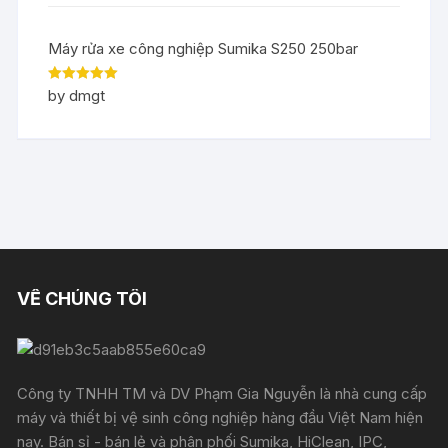
Máy rửa xe công nghiệp Sumika S250 250bar
Rated
5
out
by dmgt
of 5
VỀ CHÚNG TÔI
Công ty TNHH TM và DV Phạm Gia Nguyễn là nhà cung cấp
máy và thiết bị vệ sinh công nghiệp hàng đầu Việt Nam hiện
nay. Bán sỉ - bán lẻ và phân phối Sumika, HiClean, IPC,