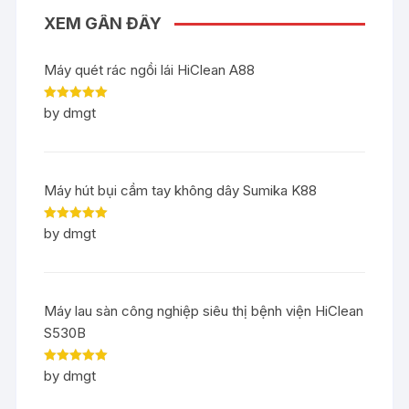
XEM GẦN ĐÂY
Máy quét rác ngồi lái HiClean A88
Rated
5
out
by dmgt
of 5
Máy hút bụi cầm tay không dây Sumika K88
Rated
5
out
by dmgt
of 5
Máy lau sàn công nghiệp siêu thị bệnh viện HiClean
S530B
Rated
5
out
by dmgt
of 5