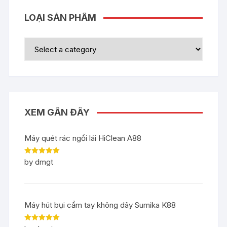
LOẠI SẢN PHẨM
XEM GẦN ĐÂY
Máy quét rác ngồi lái HiClean A88
Rated
5
out
by dmgt
of 5
Máy hút bụi cầm tay không dây Sumika K88