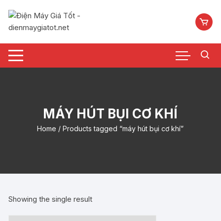
Chuyển
tới
nội
dung
MÁY HÚT BỤI CƠ KHÍ
Home
/ Products tagged “máy hút bụi cơ khí”
Showing the single result