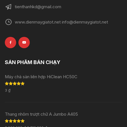
tienthanhkd@gmail.com
www.dienmaygiatot.net info@dienmaygiatot.net
SẢN PHẨM BÁN CHẠY
Máy chà sàn liên hợp HiClean HC50C
Rated
5.00
3
₫
out of 5
Thang nhôm trượt chữ A Jumbo A405
Rated
5.00