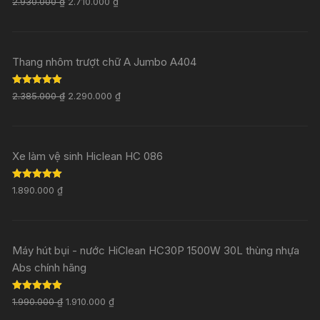
2.930.000
₫
2.710.000
₫
out of 5
Thang nhôm trượt chữ A Jumbo A404
Rated
5.00
2.385.000
₫
2.290.000
₫
out of 5
Xe làm vệ sinh Hiclean HC 086
Rated
5.00
1.890.000
₫
out of 5
Máy hút bụi - nước HiClean HC30P 1500W 30L thùng nhựa
Abs chính hãng
Rated
5.00
1.990.000
₫
1.910.000
₫
out of 5