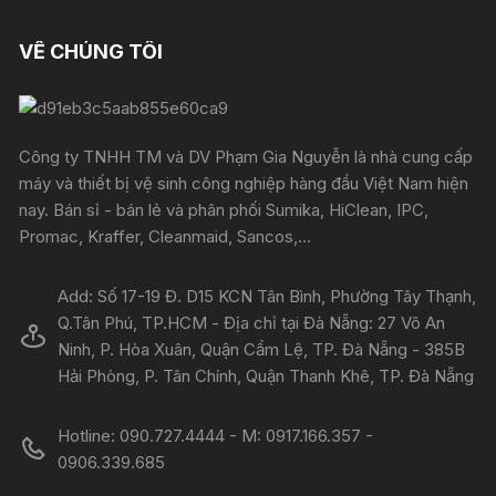
VỀ CHÚNG TÔI
Công ty TNHH TM và DV Phạm Gia Nguyễn là nhà cung cấp
máy và thiết bị vệ sinh công nghiệp hàng đầu Việt Nam hiện
nay. Bán sỉ - bán lẻ và phân phối Sumika, HiClean, IPC,
Promac, Kraffer, Cleanmaid, Sancos,...
Add: Số 17-19 Đ. D15 KCN Tân Bình, Phường Tây Thạnh,
Q.Tân Phú, TP.HCM - Địa chỉ tại Đà Nẵng: 27 Võ An
Ninh, P. Hòa Xuân, Quận Cẩm Lệ, TP. Đà Nẵng - 385B
Hải Phòng, P. Tân Chính, Quận Thanh Khê, TP. Đà Nẵng
Hotline: 090.727.4444 - M: 0917.166.357 -
0906.339.685