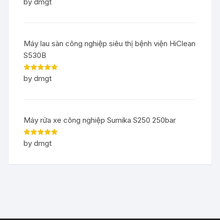
Rated
5
out
by dmgt
of 5
Máy lau sàn công nghiệp siêu thị bệnh viện HiClean
S530B
Rated
5
out
by dmgt
of 5
Máy rửa xe công nghiệp Sumika S250 250bar
Rated
5
out
by dmgt
of 5