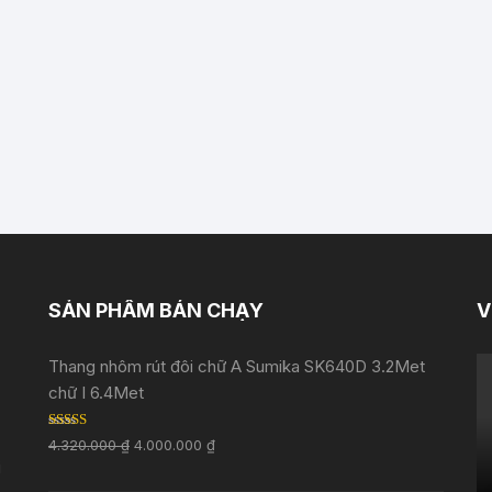
SẢN PHẨM BÁN CHẠY
V
Thang nhôm rút đôi chữ A Sumika SK640D 3.2Met
chữ I 6.4Met
Rated
5.00
4.320.000
₫
4.000.000
₫
out of 5
i