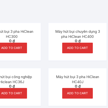
út bụi 3 pha HiClean
Máy hút bụi chuyên dụng 3
HC300
pha HiClean HC400
0
₫
0
₫
ADD TO CART
ADD TO CART
hút bụi công nghiệp
Máy hút bụi 3 pha HiClean
Hiclean HC36J
HC40J
0
₫
0
₫
ADD TO CART
ADD TO CART