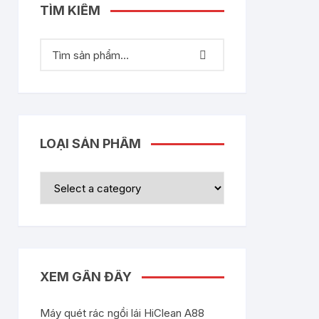
TÌM KIẾM
LOẠI SẢN PHẨM
XEM GẦN ĐÂY
Máy quét rác ngồi lái HiClean A88