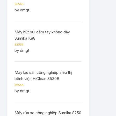
Rated
5
out
by dmgt
of 5
Máy hút bụi cầm tay không dây
Sumika K88
Rated
5
out
by dmgt
of 5
Máy lau sàn công nghiệp siêu thị
bệnh viện HiClean S530B
Rated
5
out
by dmgt
of 5
Máy rửa xe công nghiệp Sumika S250