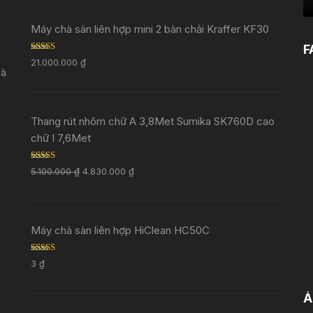
Máy chà sàn liên hợp mini 2 bàn chải Kraffer KF30
F
Rated
5.00
21.000.000
₫
out of 5
Đà
Thang rút nhôm chữ A 3,8Met Sumika SK760D cao
chữ I 7,6Met
Rated
5.00
5.100.000
₫
4.830.000
₫
out of 5
Máy chà sàn liên hợp HiClean HC50C
Rated
5.00
3
₫
out of 5
Ả