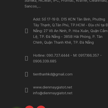
Sumika, HiClean, IPC, Promac, Kraffer, Cleanmaid,
Sancos,...
Add: Số 17-19 Đ. D15 KCN Tân Bình, Phường
Tây Thạnh, Q.Tân Phú, TP.HCM - Địa chỉ tại 
Nẵng: 27 Võ An Ninh, P. Hòa Xuân, Quận Cẩm
Lệ, TP. Đà Nẵng - 385B Hải Phòng, P. Tân
Chính, Quận Thanh Khê, TP. Đà Nẵng
Hotline: 090.727.4444 - M: 0917.166.357 -
0906.339.685
tienthanhkd@gmail.com
www.dienmaygiatot.net
info@dienmaygiatot.net