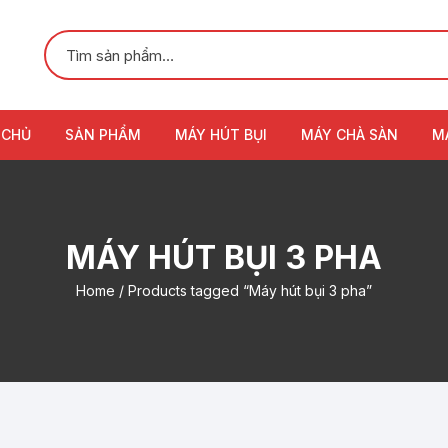
 CHỦ
SẢN PHẨM
MÁY HÚT BỤI
MÁY CHÀ SÀN
M
MÁY HÚT BỤI 3 PHA
Home
/ Products tagged “Máy hút bụi 3 pha”