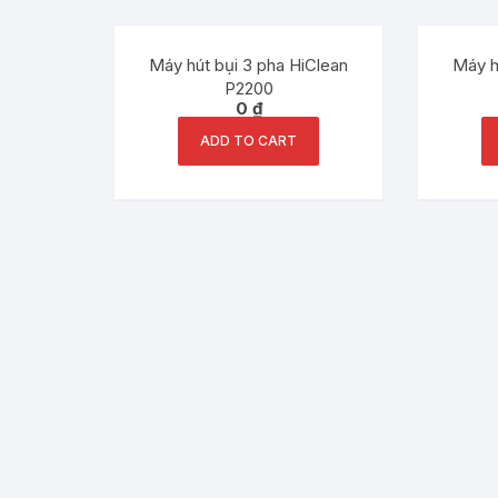
Máy hút bụi 3 pha HiClean
Máy h
P2200
0
₫
ADD TO CART