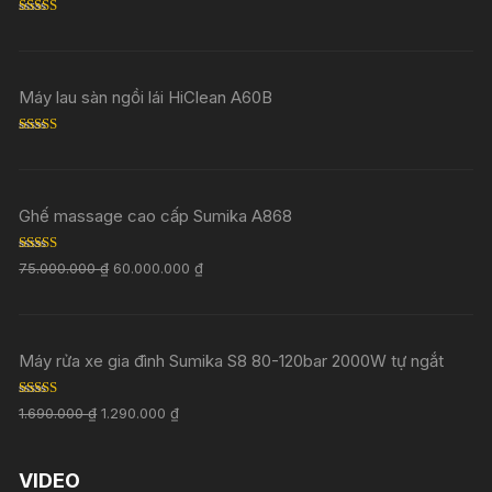
Rated
5.00
out of 5
Máy lau sàn ngồi lái HiClean A60B
Rated
5.00
out of 5
Ghế massage cao cấp Sumika A868
Rated
5.00
75.000.000
₫
60.000.000
₫
out of 5
Máy rửa xe gia đình Sumika S8 80-120bar 2000W tự ngắt
Rated
5.00
1.690.000
₫
1.290.000
₫
out of 5
VIDEO