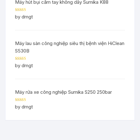
Máy hút bụi cầm tay không dây Sumika K88
Rated
5
out
by dmgt
of 5
Máy lau sàn công nghiệp siêu thị bệnh viện HiClean
S530B
Rated
5
out
by dmgt
of 5
Máy rửa xe công nghiệp Sumika S250 250bar
Rated
5
out
by dmgt
of 5