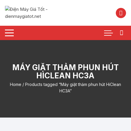
Chuyển
tới
nội
dung
MÁY GIẶT THẢM PHUN HÚT
HICLEAN HC3A
Home
/ Products tagged “Máy giặt thảm phun hút HiClean
HC3A”