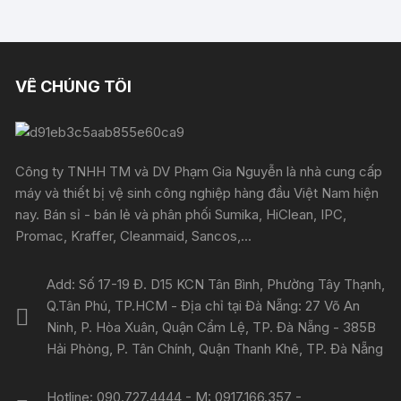
VỀ CHÚNG TÔI
Công ty TNHH TM và DV Phạm Gia Nguyễn là nhà cung cấp
máy và thiết bị vệ sinh công nghiệp hàng đầu Việt Nam hiện
nay. Bán sỉ - bán lẻ và phân phối Sumika, HiClean, IPC,
Promac, Kraffer, Cleanmaid, Sancos,...
Add: Số 17-19 Đ. D15 KCN Tân Bình, Phường Tây Thạnh,
Q.Tân Phú, TP.HCM - Địa chỉ tại Đà Nẵng: 27 Võ An
Ninh, P. Hòa Xuân, Quận Cẩm Lệ, TP. Đà Nẵng - 385B
Hải Phòng, P. Tân Chính, Quận Thanh Khê, TP. Đà Nẵng
Hotline: 090.727.4444 - M: 0917.166.357 -