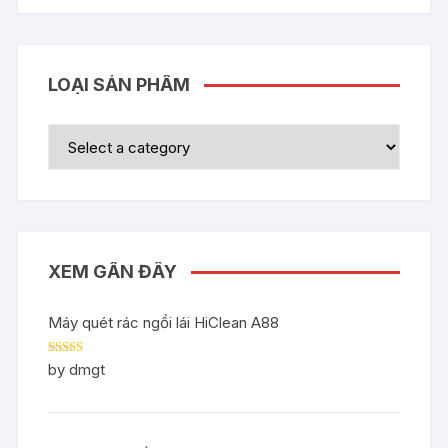
LOẠI SẢN PHẨM
XEM GẦN ĐÂY
Máy quét rác ngồi lái HiClean A88
Rated
5
out
by dmgt
of 5