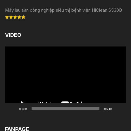
Máy lau sàn công nghiệp siêu thị bệnh viện HiClean S530B
Rated
5.00
out of 5
VIDEO
Trình
chơi
Video
00:00
06:10
FANPAGE