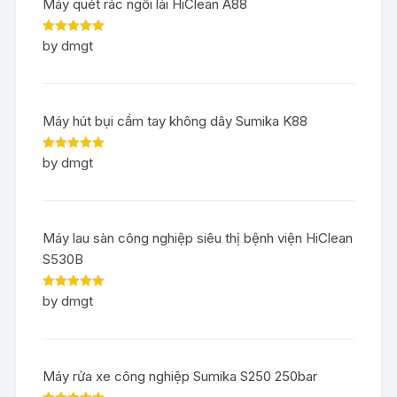
Máy quét rác ngồi lái HiClean A88
Rated
5
out
by dmgt
of 5
Máy hút bụi cầm tay không dây Sumika K88
Rated
5
out
by dmgt
of 5
Máy lau sàn công nghiệp siêu thị bệnh viện HiClean
S530B
Rated
5
out
by dmgt
of 5
Máy rửa xe công nghiệp Sumika S250 250bar