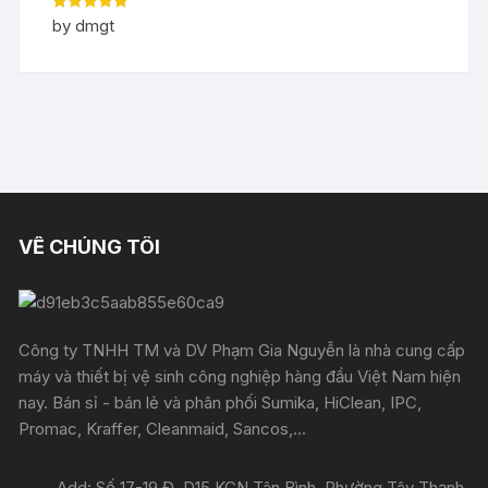
Rated
5
out
by dmgt
of 5
VỀ CHÚNG TÔI
Công ty TNHH TM và DV Phạm Gia Nguyễn là nhà cung cấp
máy và thiết bị vệ sinh công nghiệp hàng đầu Việt Nam hiện
nay. Bán sỉ - bán lẻ và phân phối Sumika, HiClean, IPC,
Promac, Kraffer, Cleanmaid, Sancos,...
Add: Số 17-19 Đ. D15 KCN Tân Bình, Phường Tây Thạnh,