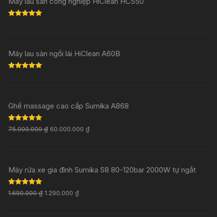
Máy lau sàn công nghiệp HiClean HC550
Rated
5.00
out of 5
Máy lau sàn ngồi lái HiClean A60B
Rated
5.00
out of 5
Ghế massage cao cấp Sumika A868
Rated
5.00
75.000.000
₫
60.000.000
₫
out of 5
Máy rửa xe gia đình Sumika S8 80-120bar 2000W tự ngắt
Rated
5.00
1.690.000
₫
1.290.000
₫
out of 5