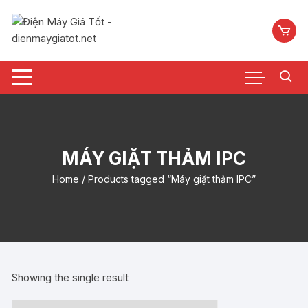
Chuyển
tới
nội
dung
MÁY GIẶT THẢM IPC
Home
/ Products tagged “Máy giặt thảm IPC”
Showing the single result