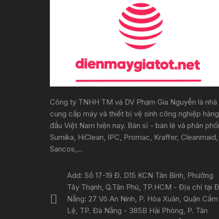
Công ty TNHH TM và DV Phạm Gia Nguyễn là nhà
cung cấp máy và thiết bị vệ sinh công nghiệp hàng
đầu Việt Nam hiện nay. Bán sỉ - bán lẻ và phân phố
Sumika, HiClean, IPC, Promac, Kraffer, Cleanmaid,
Sancos,...
Add: Số 17-19 Đ. D15 KCN Tân Bình, Phường
Tây Thạnh, Q.Tân Phú, TP.HCM - Địa chỉ tại 
Nẵng: 27 Võ An Ninh, P. Hòa Xuân, Quận Cẩm
Lệ, TP. Đà Nẵng - 385B Hải Phòng, P. Tân