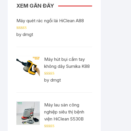
XEM GẦN ĐÂY
Máy quét rác ngồi lái HiClean A88
Rated
5
out
by dmgt
of 5
Máy hút bụi cầm tay
không dây Sumika K88
Rated
5
out
by dmgt
of 5
Máy lau sàn công
nghiệp siêu thị bệnh
viện HiClean S530B