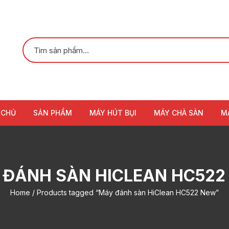
 CHỦ
SẢN PHẨM
MÁY HÚT BỤI
MÁY CHÀ SÀN
M
 ĐÁNH SÀN HICLEAN HC522
Home
/ Products tagged “Máy đánh sàn HiClean HC522 New”