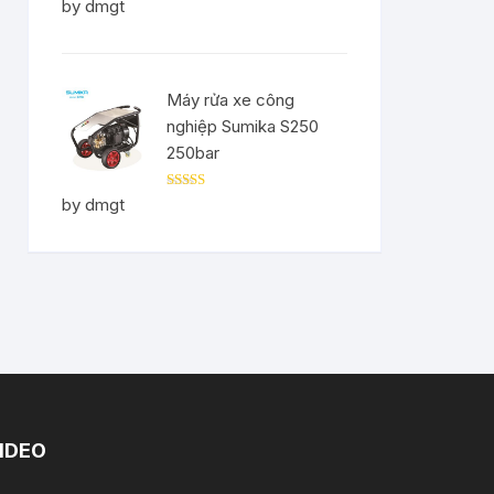
Rated
5
out
by dmgt
of 5
Máy rửa xe công
nghiệp Sumika S250
250bar
Rated
5
out
by dmgt
of 5
IDEO