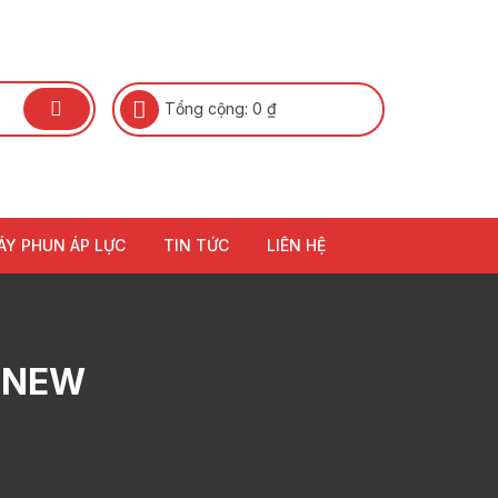
Tổng cộng:
0
₫
ÁY PHUN ÁP LỰC
TIN TỨC
LIÊN HỆ
 NEW