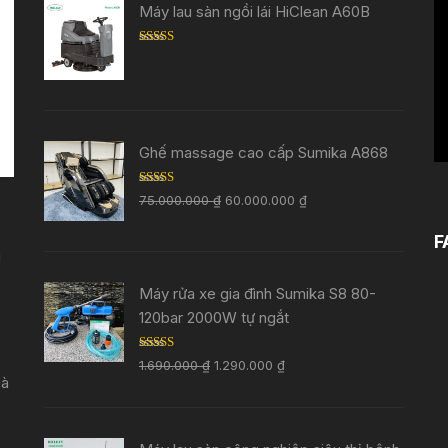
Tr
Máy lau sàn ngồi lái HiClean A60B
ch
Rated
5.00
V
out of 5
Ghế massage cao cấp Sumika A868
Rated
5.00
75.000.000
₫
60.000.000
₫
out of 5
F
i
Máy rửa xe gia đình Sumika S8 80-
120bar 2000W tự ngắt
Rated
5.00
1.690.000
₫
1.290.000
₫
out of 5
Đà