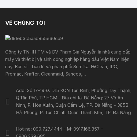
VỀ CHÚNG TÔI
Công ty TNHH TM và DV Phạm Gia Nguyễn là nhà cung cấp
máy và thiết bị vệ sinh công nghiệp hàng đầu Việt Nam hiện
nay. Bán sỉ - bán lẻ và phân phối Sumika, HiClean, IPC,
Promac, Kraffer, Cleanmaid, Sancos,...
Add: Số 17-19 Đ. D15 KCN Tân Bình, Phường Tây Thạnh,
Q.Tân Phú, TP.HCM - Địa chỉ tại Đà Nẵng: 27 Võ An
Ninh, P. Hòa Xuân, Quận Cẩm Lệ, TP. Đà Nẵng - 385B
Hải Phòng, P. Tân Chính, Quận Thanh Khê, TP. Đà Nẵng
Hotline: 090.727.4444 - M: 0917.166.357 -
0906.339.685