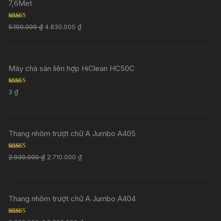
7,6Met
Rated
5.00
5.100.000
₫
4.830.000
₫
out of 5
Máy chà sàn liên hợp HiClean HC50C
Rated
5.00
3
₫
out of 5
Thang nhôm trượt chữ A Jumbo A405
Rated
5.00
2.930.000
₫
2.710.000
₫
out of 5
Thang nhôm trượt chữ A Jumbo A404
Rated
5.00