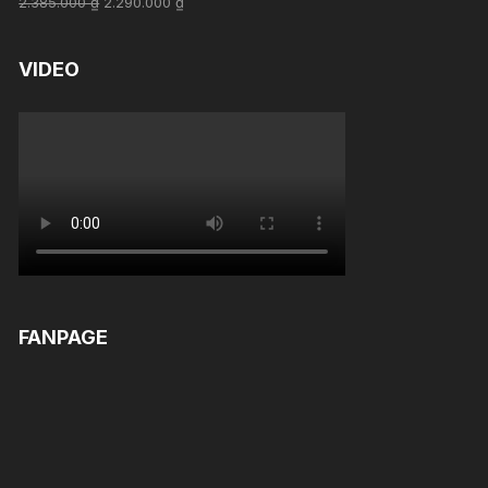
2.385.000
₫
2.290.000
₫
out of 5
VIDEO
FANPAGE