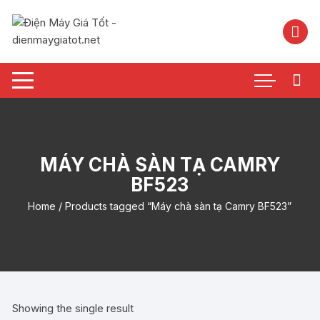
Chuyển
tới
nội
dung
MÁY CHÀ SÀN TẠ CAMRY
BF523
Home
/ Products tagged “Máy chà sàn tạ Camry BF523”
Showing the single result