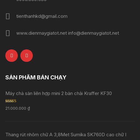
tienthanhkd@gmail.com
www.dienmaygiatot.net info@dienmaygiatot.net
SẢN PHẨM BÁN CHẠY
Máy chà sàn liên hợp mini 2 bàn chải Kraffer KF30
Rated
5.00
21.000.000
₫
out of 5
Thang rút nhôm chữ A 3,8Met Sumika SK760D cao chữ I