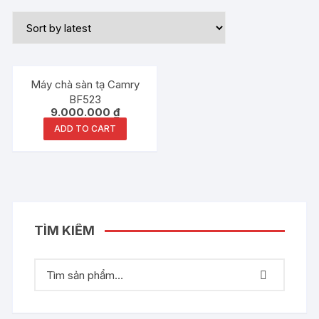
Máy chà sàn tạ Camry
BF523
9.000.000
₫
ADD TO CART
TÌM KIẾM