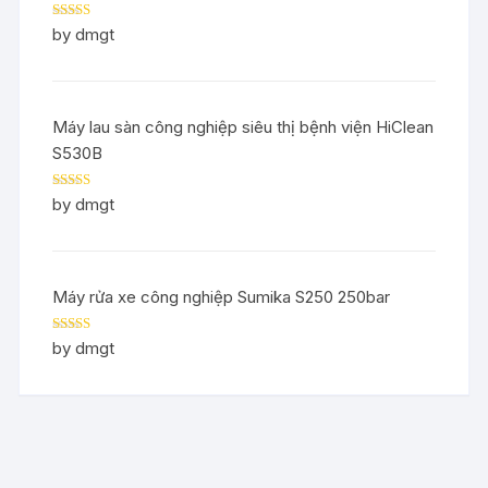
Rated
5
out
by dmgt
of 5
Máy lau sàn công nghiệp siêu thị bệnh viện HiClean
S530B
Rated
5
out
by dmgt
of 5
Máy rửa xe công nghiệp Sumika S250 250bar
Rated
5
out
by dmgt
of 5