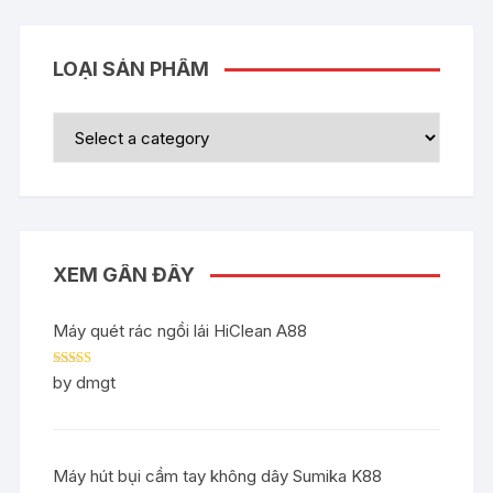
LOẠI SẢN PHẨM
XEM GẦN ĐÂY
Máy quét rác ngồi lái HiClean A88
Rated
5
out
by dmgt
of 5
Máy hút bụi cầm tay không dây Sumika K88