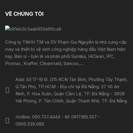
VỀ CHÚNG TÔI
Công ty TNHH TM và DV Phạm Gia Nguyễn là nhà cung cấp
máy và thiết bị vệ sinh công nghiệp hàng đầu Việt Nam hiện
nay. Bán sỉ - bán lẻ và phân phối Sumika, HiClean, IPC,
Promac, Kraffer, Cleanmaid, Sancos,...
Add: Số 17-19 Đ. D15 KCN Tân Bình, Phường Tây Thạnh,
Q.Tân Phú, TP.HCM - Địa chỉ tại Đà Nẵng: 27 Võ An
Ninh, P. Hòa Xuân, Quận Cẩm Lệ, TP. Đà Nẵng - 385B
Hải Phòng, P. Tân Chính, Quận Thanh Khê, TP. Đà Nẵng
Hotline: 090.727.4444 - M: 0917.166.357 -
0906.339.685