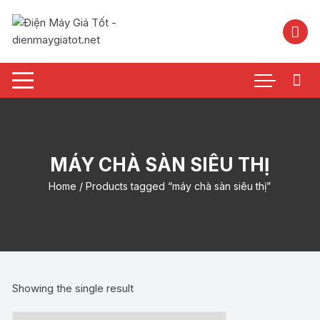
Chuyển
tới
nội
dung
MÁY CHÀ SÀN SIÊU THỊ
Home
/ Products tagged “máy chà sàn siêu thị”
Showing the single result