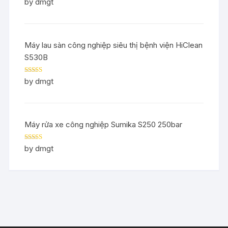
Rated
5
out
by dmgt
of 5
Máy lau sàn công nghiệp siêu thị bệnh viện HiClean
S530B
Rated
5
out
by dmgt
of 5
Máy rửa xe công nghiệp Sumika S250 250bar
Rated
5
out
by dmgt
of 5