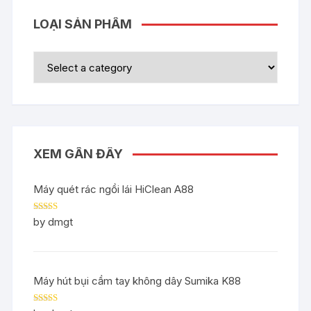
LOẠI SẢN PHẨM
XEM GẦN ĐÂY
Máy quét rác ngồi lái HiClean A88
Rated
5
out
by dmgt
of 5
Máy hút bụi cầm tay không dây Sumika K88