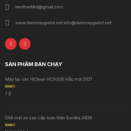
tienthanhkd@gmail.com
www.dienmaygiatot.net info@dienmaygiatot.net
SẢN PHẨM BÁN CHẠY
Máy lau sàn HiClean HC500B mẫu mới 2021
Rated
5.00
3
₫
out of 5
Ghế mát xa cao cấp toàn thân Sumika A828
Rated
5.00