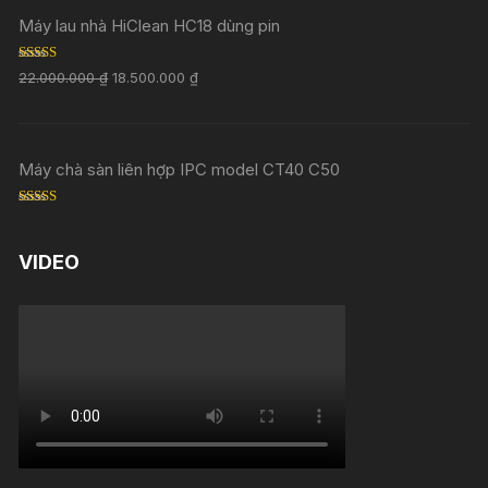
Máy lau nhà HiClean HC18 dùng pin
Rated
5.00
22.000.000
₫
18.500.000
₫
out of 5
Máy chà sàn liên hợp IPC model CT40 C50
Rated
5.00
out of 5
VIDEO