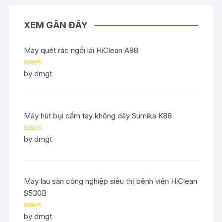
XEM GẦN ĐÂY
Máy quét rác ngồi lái HiClean A88
Rated
5
out
by dmgt
of 5
Máy hút bụi cầm tay không dây Sumika K88
Rated
5
out
by dmgt
of 5
Máy lau sàn công nghiệp siêu thị bệnh viện HiClean
S530B
Rated
5
out
by dmgt
of 5