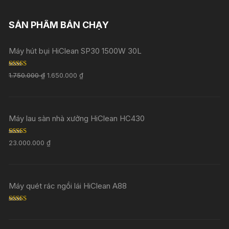
SẢN PHẨM BÁN CHẠY
Máy hút bụi HiClean SP30 1500W 30L
Rated
5.00
1.750.000
₫
1.650.000
₫
out of 5
Máy lau sàn nhà xưởng HiClean HC430
Rated
5.00
23.000.000
₫
out of 5
Máy quét rác ngồi lái HiClean A88
Rated
5.00
out of 5