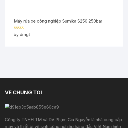
Máy rửa xe công nghiệp Sumika S250 250bar
Rated
5
out
by dmgt
of 5
VỀ CHÚNG TÔI
Công ty TNHH TM và DV Phạm Gia Nguyễn là nhà cung cấp
máy và thiết bị vệ sinh công nghiệp hàng đầu Việt Nam hiện