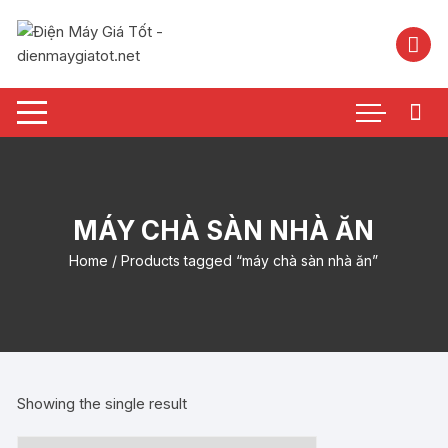
Chuyển
tới
nội
dung
MÁY CHÀ SÀN NHÀ ĂN
Home
/ Products tagged “máy chà sàn nhà ăn”
Showing the single result