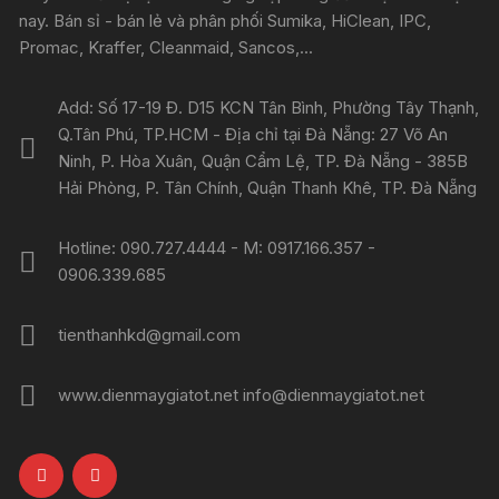
nay. Bán sỉ - bán lẻ và phân phối Sumika, HiClean, IPC,
Promac, Kraffer, Cleanmaid, Sancos,...
Add: Số 17-19 Đ. D15 KCN Tân Bình, Phường Tây Thạnh,
Q.Tân Phú, TP.HCM - Địa chỉ tại Đà Nẵng: 27 Võ An
Ninh, P. Hòa Xuân, Quận Cẩm Lệ, TP. Đà Nẵng - 385B
Hải Phòng, P. Tân Chính, Quận Thanh Khê, TP. Đà Nẵng
Hotline: 090.727.4444 - M: 0917.166.357 -
0906.339.685
tienthanhkd@gmail.com
www.dienmaygiatot.net info@dienmaygiatot.net