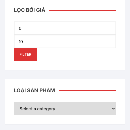
LỌC BỞI GIÁ
Min
price
Max
price
FILTER
LOẠI SẢN PHẨM