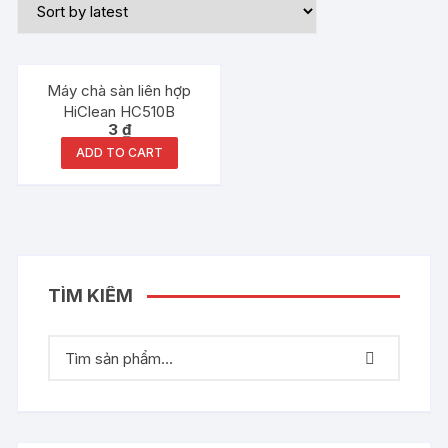
Máy chà sàn liên hợp
HiClean HC510B
3
₫
ADD TO CART
TÌM KIẾM