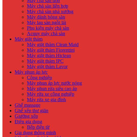
Máy chà sàn đơn
Máy chà sàn liên hợp
Máy chà sàn nhà xưởng
Máy đánh bóng sàn
Máy lau sàn ngồi lái
Phụ kiện máy chà sàn
Acquy máy chà sàn
Máy giặt thảm
Máy giặt thảm Clean Maid
Máy giặt thảm Fiorentini
Máy giặt thảm Hiclean
Máy giặt thảm IPC
Máy giặt thảm Lavor
Máy phun áp lực
Công nghiệp
Máy phun áp lực nước nóng
Máy phun rửa siêu cao áp
Máy rửa xe công nghiệp
Máy rửa xe gia đình
Ghế massage
Ghế xếp thư giãn
Giường xếp
Điện gia dụng
Bếp điện từ
Gia dụng thông minh