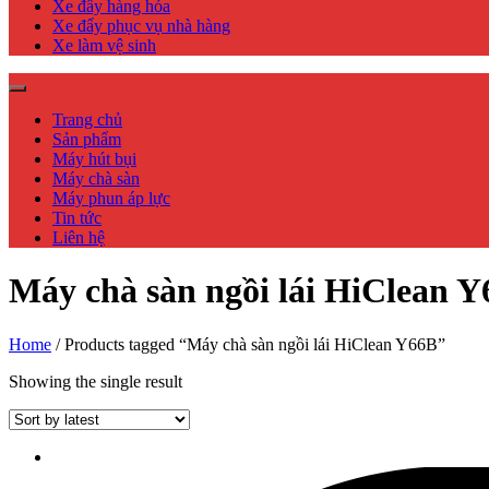
Xe đẩy hàng hóa
Xe đẩy phục vụ nhà hàng
Xe làm vệ sinh
Trang chủ
Sản phẩm
Máy hút bụi
Máy chà sàn
Máy phun áp lực
Tin tức
Liên hệ
Máy chà sàn ngồi lái HiClean 
Home
/ Products tagged “Máy chà sàn ngồi lái HiClean Y66B”
Showing the single result