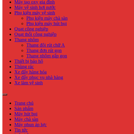
Máy tạo oxy gia đình
Máy vệ sinh hơi nước
Phụ kiện máy vệ sinh
Phụ kiện máy chà sàn
Phụ kiện máy hút bụi
Quạt công nghiệp
Quạt thổi công nghiệp
Thang nhôm
Thang đôi rút chữ A
Thang đơn rút gọn
Thang nhôm gấp gọn
Thiết bị bảo hộ
Thùng rác
Xe đẩy hàng hóa
Xe đẩy phục vụ nhà hàng
Xe làm vệ sinh
Trang chủ
Sản phẩm
Máy hút bụi
Máy chà sàn
Máy phun áp lực
Tin tức