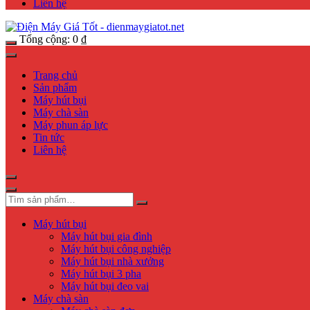
Liên hệ
Tổng cộng:
0
₫
Trang chủ
Sản phẩm
Máy hút bụi
Máy chà sàn
Máy phun áp lực
Tin tức
Liên hệ
Máy hút bụi
Máy hút bụi gia đình
Máy hút bụi công nghiệp
Máy hút bụi nhà xưởng
Máy hút bụi 3 pha
Máy hút bụi đeo vai
Máy chà sàn