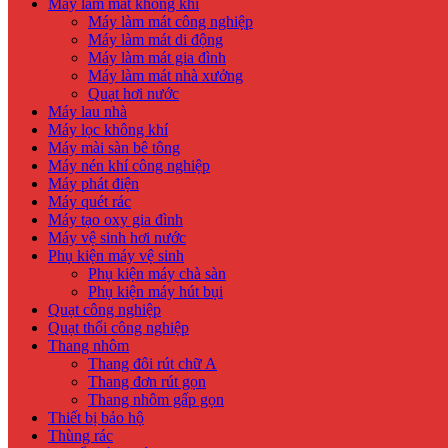
Máy làm mát không khí
Máy làm mát công nghiệp
Máy làm mát di động
Máy làm mát gia đình
Máy làm mát nhà xưởng
Quạt hơi nước
Máy lau nhà
Máy lọc không khí
Máy mài sàn bê tông
Máy nén khí công nghiệp
Máy phát điện
Máy quét rác
Máy tạo oxy gia đình
Máy vệ sinh hơi nước
Phụ kiện máy vệ sinh
Phụ kiện máy chà sàn
Phụ kiện máy hút bụi
Quạt công nghiệp
Quạt thổi công nghiệp
Thang nhôm
Thang đôi rút chữ A
Thang đơn rút gọn
Thang nhôm gấp gọn
Thiết bị bảo hộ
Thùng rác