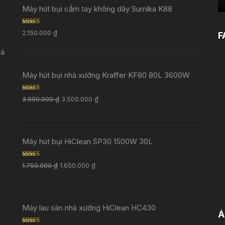
Máy hút bụi cầm tay không dây Sumika K88
Rated
5.00
2.150.000
₫
F
out of 5
Đà
Máy hút bụi nhà xưởng Kraffer KF80 80L 3600W
Rated
5.00
3.990.000
₫
3.500.000
₫
out of 5
Máy hút bụi HiClean SP30 1500W 30L
Rated
5.00
1.750.000
₫
1.650.000
₫
out of 5
Máy lau sàn nhà xưởng HiClean HC430
Ả