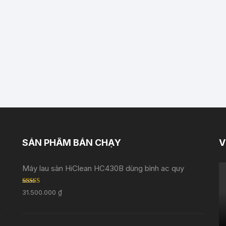
SẢN PHẨM BÁN CHẠY
V
Máy lau sàn HiClean HC430B dùng bình ac quy
Rated
5.00
31.500.000
₫
out of 5
i