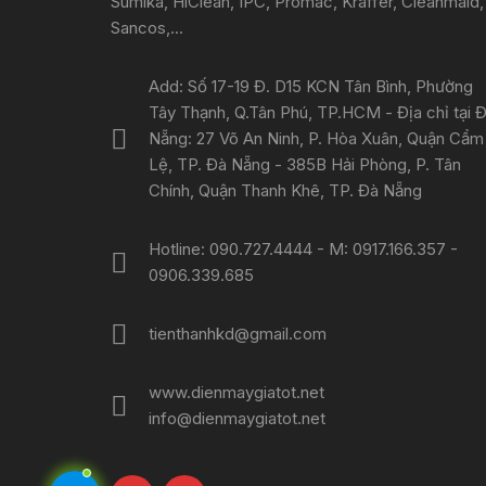
Sumika, HiClean, IPC, Promac, Kraffer, Cleanmaid,
Sancos,...
Add: Số 17-19 Đ. D15 KCN Tân Bình, Phường
Tây Thạnh, Q.Tân Phú, TP.HCM - Địa chỉ tại 
Nẵng: 27 Võ An Ninh, P. Hòa Xuân, Quận Cẩm
Lệ, TP. Đà Nẵng - 385B Hải Phòng, P. Tân
Chính, Quận Thanh Khê, TP. Đà Nẵng
Hotline: 090.727.4444 - M: 0917.166.357 -
0906.339.685
tienthanhkd@gmail.com
www.dienmaygiatot.net
info@dienmaygiatot.net