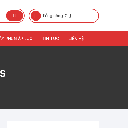
Tổng cộng:
0
₫
ÁY PHUN ÁP LỰC
TIN TỨC
LIÊN HỆ
SS