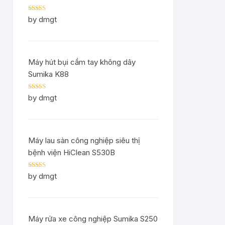
Rated
5
out
by dmgt
of 5
Máy hút bụi cầm tay không dây
Sumika K88
Rated
5
out
by dmgt
of 5
Máy lau sàn công nghiệp siêu thị
bệnh viện HiClean S530B
Rated
5
out
by dmgt
of 5
Máy rửa xe công nghiệp Sumika S250