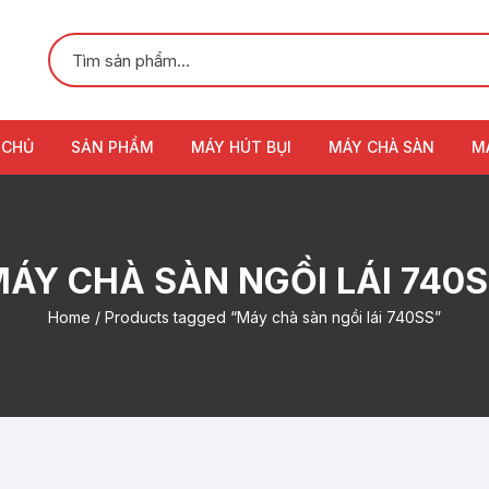
 CHỦ
SẢN PHẨM
MÁY HÚT BỤI
MÁY CHÀ SÀN
M
ÁY CHÀ SÀN NGỒI LÁI 740
Home
/ Products tagged “Máy chà sàn ngồi lái 740SS”