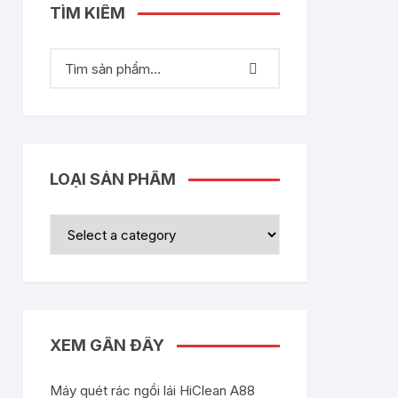
TÌM KIẾM
LOẠI SẢN PHẨM
XEM GẦN ĐÂY
Máy quét rác ngồi lái HiClean A88