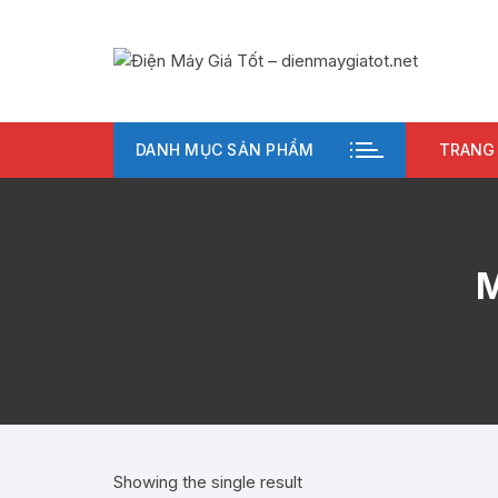
Chuyển
tới
nội
dung
DANH MỤC SẢN PHẨM
TRANG
M
Showing the single result