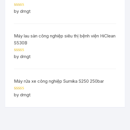
Rated
5
out
by dmgt
of 5
Máy lau sàn công nghiệp siêu thị bệnh viện HiClean
S530B
Rated
5
out
by dmgt
of 5
Máy rửa xe công nghiệp Sumika S250 250bar
Rated
5
out
by dmgt
of 5