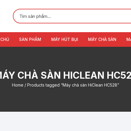
 CHỦ
SẢN PHẨM
MÁY HÚT BỤI
MÁY CHÀ SÀN
M
ÁY CHÀ SÀN HICLEAN HC5
Home
/ Products tagged “Máy chà sàn HiClean HC528”