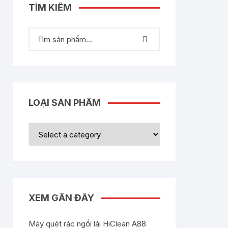
TÌM KIẾM
LOẠI SẢN PHẨM
XEM GẦN ĐÂY
Máy quét rác ngồi lái HiClean A88