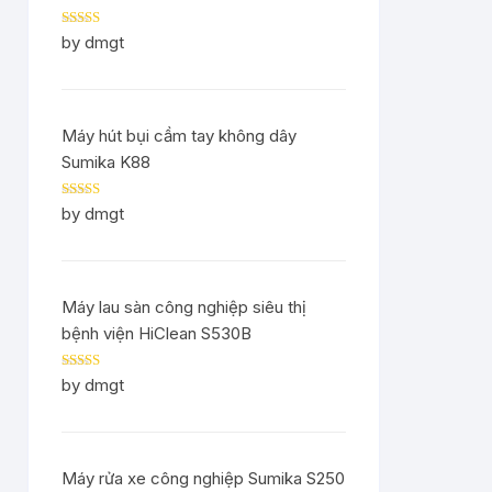
Rated
5
out
by dmgt
of 5
Máy hút bụi cầm tay không dây
Sumika K88
Rated
5
out
by dmgt
of 5
Máy lau sàn công nghiệp siêu thị
bệnh viện HiClean S530B
Rated
5
out
by dmgt
of 5
Máy rửa xe công nghiệp Sumika S250