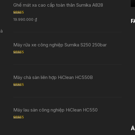
Ghế mát xa cao cấp toàn thân Sumika A828
Rated
5.00
19.990.000
₫
F
out of 5
Đà
Máy rửa xe công nghiệp Sumika S250 250bar
Rated
5.00
out of 5
Máy chà sàn liên hợp HiClean HC550B
Rated
5.00
out of 5
Máy lau sàn công nghiệp HiClean HC550
Rated
5.00
out of 5
Ả