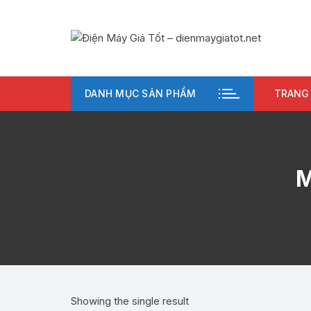
Chuyển
tới
nội
dung
DANH MỤC SẢN PHẨM
TRANG
M
Showing the single result