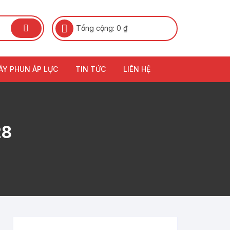
Tổng cộng:
0
₫
ÁY PHUN ÁP LỰC
TIN TỨC
LIÊN HỆ
28