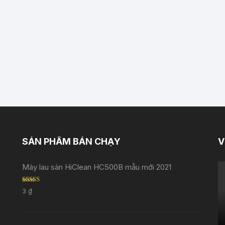
SẢN PHẨM BÁN CHẠY
V
Máy lau sàn HiClean HC500B mẫu mới 2021
Rated
5.00
3
₫
out of 5
i