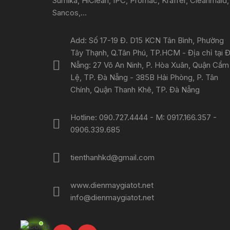
Sumika, HiClean, IPC, Promac, Kraffer, Cleanmaid,
Sancos,...
Add: Số 17-19 Đ. D15 KCN Tân Bình, Phường
Tây Thạnh, Q.Tân Phú, TP.HCM - Địa chỉ tại 
Nẵng: 27 Võ An Ninh, P. Hòa Xuân, Quận Cẩm
Lệ, TP. Đà Nẵng - 385B Hải Phòng, P. Tân
Chính, Quận Thanh Khê, TP. Đà Nẵng
Hotline: 090.727.4444 - M: 0917.166.357 -
0906.339.685
tienthanhkd@gmail.com
www.dienmaygiatot.net
info@dienmaygiatot.net