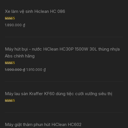
Xe làm vệ sinh Hiclean HC 086
Rated
5.00
1.890.000
₫
out of 5
Máy hút bụi - nước HiClean HC30P 1500W 30L thùng nhựa
Abs chính hãng
Rated
5.00
1.990.000
₫
1.910.000
₫
out of 5
Máy lau sàn Kraffer KF60 dùng tiệc cưới xưởng siêu thị
Rated
5.00
out of 5
Máy giặt thảm phun hút HiClean HC602