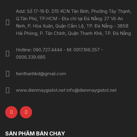
Add: Số 17-19 Đ. D15 KCN Tân Bình, Phường Tây Thạnh,
Q.Tân Phú, TP.HCM - Địa chỉ tại Đà Nẵng: 27 Võ An
Ninh, P. Hòa Xuân, Quận Cẩm Lệ, TP. Đà Nẵng - 385B
Hải Phòng, P. Tân Chính, Quận Thanh Khê, TP. Đà Nẵng
Hotline: 090.727.4444 - M: 0917.166.357 -
0906.339.685
tienthanhkd@gmail.com
www.dienmaygiatot.net info@dienmaygiatot.net
SẢN PHẨM BÁN CHẠY