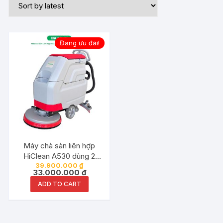
Đang ưu đãi!
Máy chà sàn liên hợp
HiClean A530 dùng 2
39.900.000
₫
bình acquy
33.000.000
₫
ADD TO CART