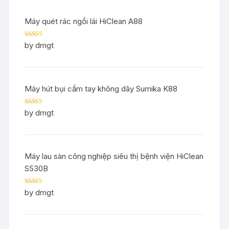
Máy quét rác ngồi lái HiClean A88
Rated
5
out
by dmgt
of 5
Máy hút bụi cầm tay không dây Sumika K88
Rated
5
out
by dmgt
of 5
Máy lau sàn công nghiệp siêu thị bệnh viện HiClean
S530B
Rated
5
out
by dmgt
of 5