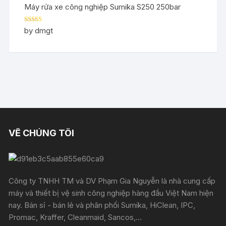
Máy rửa xe công nghiệp Sumika S250 250bar
Rated
5
out
by dmgt
of 5
VỀ CHÚNG TÔI
Công ty TNHH TM và DV Phạm Gia Nguyễn là nhà cung cấp
máy và thiết bị vệ sinh công nghiệp hàng đầu Việt Nam hiện
nay. Bán sỉ - bán lẻ và phân phối Sumika, HiClean, IPC,
Promac, Kraffer, Cleanmaid, Sancos,...