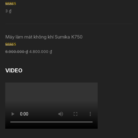
Rated
5.00
3
₫
out of 5
Máy làm mát không khí Sumika K750
Rated
5.00
6.900.000
₫
4.800.000
₫
out of 5
VIDEO