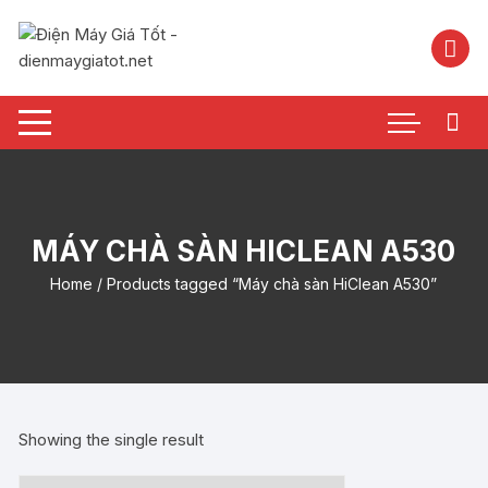
Chuyển
tới
nội
dung
MÁY CHÀ SÀN HICLEAN A530
Home
/ Products tagged “Máy chà sàn HiClean A530”
Showing the single result