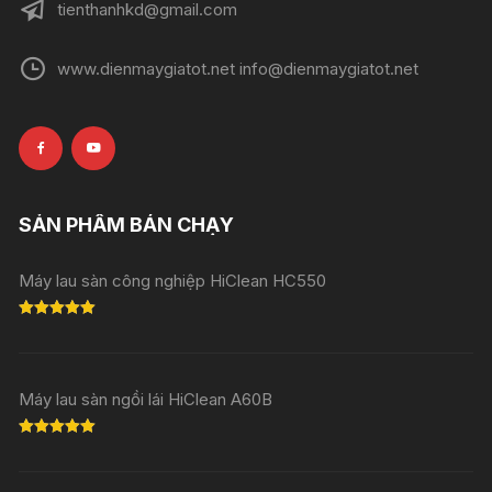
tienthanhkd@gmail.com
www.dienmaygiatot.net info@dienmaygiatot.net
SẢN PHẨM BÁN CHẠY
Máy lau sàn công nghiệp HiClean HC550
Rated
5.00
out of 5
Máy lau sàn ngồi lái HiClean A60B
Rated
5.00
out of 5