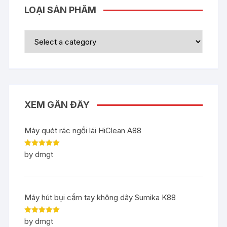
LOẠI SẢN PHẨM
XEM GẦN ĐÂY
Máy quét rác ngồi lái HiClean A88
Rated
5
out
by dmgt
of 5
Máy hút bụi cầm tay không dây Sumika K88
Rated
5
out
by dmgt
of 5