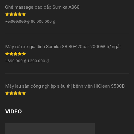
Ghế massage cao cấp Sumika A868
Rated
5.00
75.000.000
₫
60.000.000
₫
out of 5
Máy rửa xe gia đình Sumika S8 80-120bar 2000W tự ngắt
Rated
5.00
1.690.000
₫
1.290.000
₫
out of 5
Máy lau sàn công nghiệp siêu thị bệnh viện HiClean S530B
Rated
5.00
out of 5
VIDEO