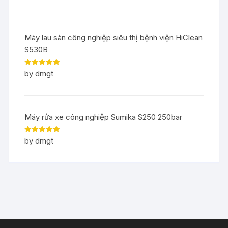
Máy lau sàn công nghiệp siêu thị bệnh viện HiClean
S530B
Rated
5
out
by dmgt
of 5
Máy rửa xe công nghiệp Sumika S250 250bar
Rated
5
out
by dmgt
of 5