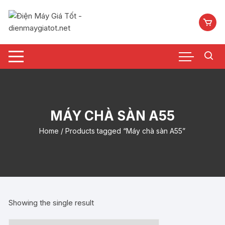
Chuyển
tới
nội
dung
MÁY CHÀ SÀN A55
Home
/ Products tagged “Máy chà sàn A55”
Showing the single result