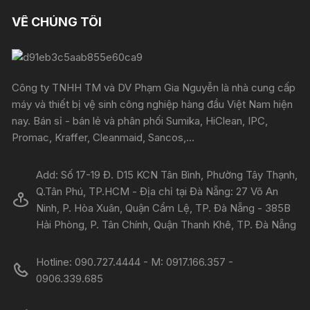
VỀ CHÚNG TÔI
Công ty TNHH TM và DV Phạm Gia Nguyễn là nhà cung cấp
máy và thiết bị vệ sinh công nghiệp hàng đầu Việt Nam hiện
nay. Bán sỉ - bán lẻ và phân phối Sumika, HiClean, IPC,
Promac, Kraffer, Cleanmaid, Sancos,...
Add: Số 17-19 Đ. D15 KCN Tân Bình, Phường Tây Thạnh,
Q.Tân Phú, TP.HCM - Địa chỉ tại Đà Nẵng: 27 Võ An
Ninh, P. Hòa Xuân, Quận Cẩm Lệ, TP. Đà Nẵng - 385B
Hải Phòng, P. Tân Chính, Quận Thanh Khê, TP. Đà Nẵng
Hotline: 090.727.4444 - M: 0917.166.357 -
0906.339.685