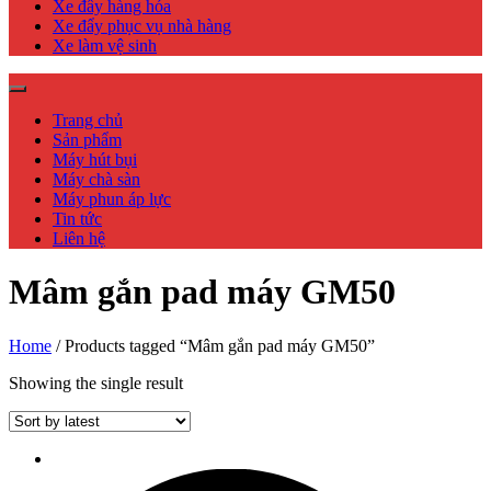
Xe đẩy hàng hóa
Xe đẩy phục vụ nhà hàng
Xe làm vệ sinh
Trang chủ
Sản phẩm
Máy hút bụi
Máy chà sàn
Máy phun áp lực
Tin tức
Liên hệ
Mâm gắn pad máy GM50
Home
/ Products tagged “Mâm gắn pad máy GM50”
Showing the single result