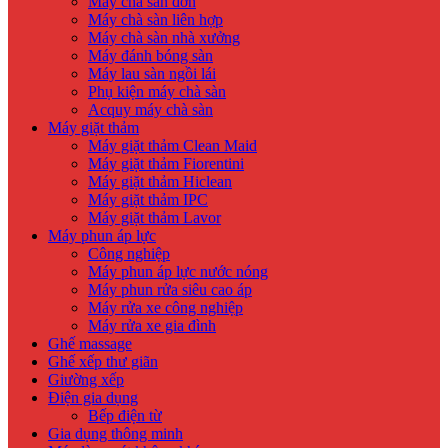
Máy chà sàn đơn
Máy chà sàn liên hợp
Máy chà sàn nhà xưởng
Máy đánh bóng sàn
Máy lau sàn ngồi lái
Phụ kiện máy chà sàn
Acquy máy chà sàn
Máy giặt thảm
Máy giặt thảm Clean Maid
Máy giặt thảm Fiorentini
Máy giặt thảm Hiclean
Máy giặt thảm IPC
Máy giặt thảm Lavor
Máy phun áp lực
Công nghiệp
Máy phun áp lực nước nóng
Máy phun rửa siêu cao áp
Máy rửa xe công nghiệp
Máy rửa xe gia đình
Ghế massage
Ghế xếp thư giãn
Giường xếp
Điện gia dụng
Bếp điện từ
Gia dụng thông minh