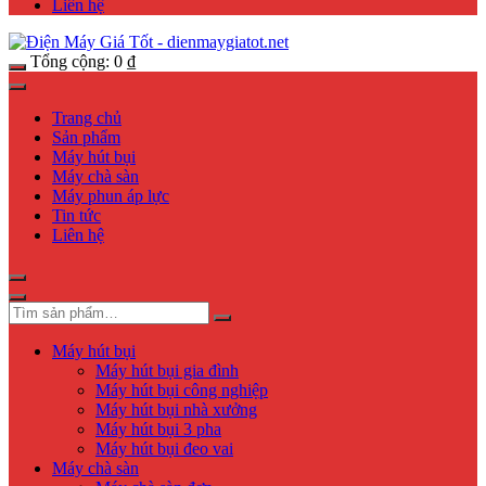
Liên hệ
Tổng cộng:
0
₫
Trang chủ
Sản phẩm
Máy hút bụi
Máy chà sàn
Máy phun áp lực
Tin tức
Liên hệ
Máy hút bụi
Máy hút bụi gia đình
Máy hút bụi công nghiệp
Máy hút bụi nhà xưởng
Máy hút bụi 3 pha
Máy hút bụi đeo vai
Máy chà sàn