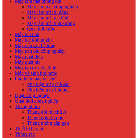
Máy làm mát không khí
Máy làm mát công nghiệp
Máy làm mát di động
Máy làm mát gia đình
Máy làm mát nhà xưởng
Quạt hơi nước
Máy lau nhà
Máy lọc không khí
Máy mài sàn bê tông
Máy nén khí công nghiệp
Máy phát điện
Máy quét rác
Máy tạo oxy gia đình
Máy vệ sinh hơi nước
Phụ kiện máy vệ sinh
Phụ kiện máy chà sàn
Phụ kiện máy hút bụi
Quạt công nghiệp
Quạt thổi công nghiệp
Thang nhôm
Thang đôi rút chữ A
Thang đơn rút gọn
Thang nhôm gấp gọn
Thiết bị bảo hộ
Thùng rác