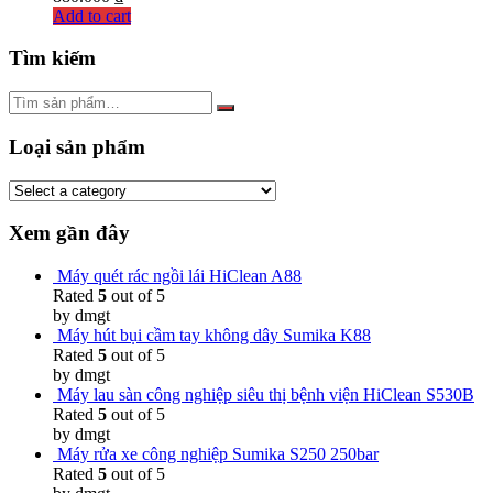
Add to cart
Tìm kiếm
Loại sản phẩm
Xem gần đây
Máy quét rác ngồi lái HiClean A88
Rated
5
out of 5
by dmgt
Máy hút bụi cầm tay không dây Sumika K88
Rated
5
out of 5
by dmgt
Máy lau sàn công nghiệp siêu thị bệnh viện HiClean S530B
Rated
5
out of 5
by dmgt
Máy rửa xe công nghiệp Sumika S250 250bar
Rated
5
out of 5