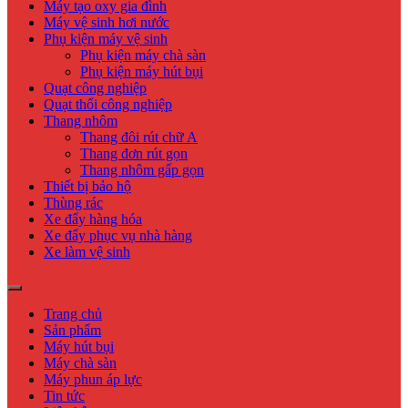
Máy tạo oxy gia đình
Máy vệ sinh hơi nước
Phụ kiện máy vệ sinh
Phụ kiện máy chà sàn
Phụ kiện máy hút bụi
Quạt công nghiệp
Quạt thổi công nghiệp
Thang nhôm
Thang đôi rút chữ A
Thang đơn rút gọn
Thang nhôm gấp gọn
Thiết bị bảo hộ
Thùng rác
Xe đẩy hàng hóa
Xe đẩy phục vụ nhà hàng
Xe làm vệ sinh
Trang chủ
Sản phẩm
Máy hút bụi
Máy chà sàn
Máy phun áp lực
Tin tức