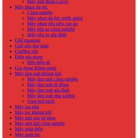
Máy giặt thảm Lavor
Máy phun áp lực
Công nghiệp
Máy phun áp lực nước nóng
Máy phun rửa siêu cao áp
Máy rửa xe công nghiệp
Máy rửa xe gia đình
Ghế massage
Ghế xếp thư giãn
Giường xếp
Điện gia dụng
Bếp điện từ
Gia dụng thông minh
Máy làm mát không khí
Máy làm mát công nghiệp
Máy làm mát di động
Máy làm mát gia đình
Máy làm mát nhà xưởng
Quạt hơi nước
Máy lau nhà
Máy lọc không khí
Máy mài sàn bê tông
Máy nén khí công nghiệp
Máy phát điện
Máy quét rác