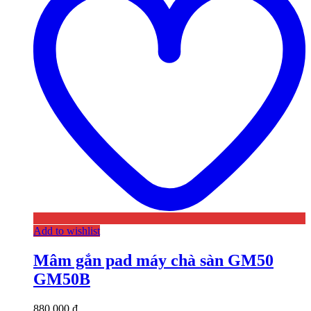
Add to wishlist
Mâm gắn pad máy chà sàn GM50
GM50B
880.000
₫