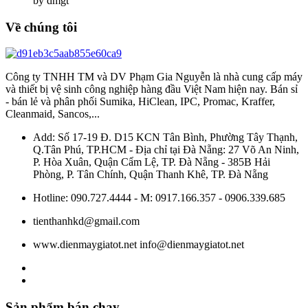
by dmgt
Về chúng tôi
Công ty TNHH TM và DV Phạm Gia Nguyễn là nhà cung cấp máy
và thiết bị vệ sinh công nghiệp hàng đầu Việt Nam hiện nay. Bán sỉ
- bán lẻ và phân phối Sumika, HiClean, IPC, Promac, Kraffer,
Cleanmaid, Sancos,...
Add: Số 17-19 Đ. D15 KCN Tân Bình, Phường Tây Thạnh,
Q.Tân Phú, TP.HCM - Địa chỉ tại Đà Nẵng: 27 Võ An Ninh,
P. Hòa Xuân, Quận Cẩm Lệ, TP. Đà Nẵng - 385B Hải
Phòng, P. Tân Chính, Quận Thanh Khê, TP. Đà Nẵng
Hotline: 090.727.4444 - M: 0917.166.357 - 0906.339.685
tienthanhkd@gmail.com
www.dienmaygiatot.net info@dienmaygiatot.net
Sản phẩm bán chạy