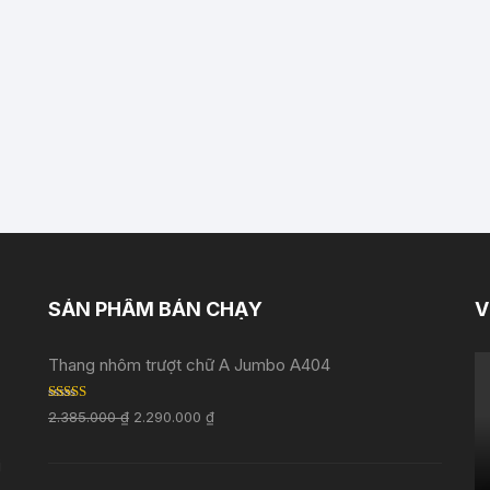
SẢN PHẨM BÁN CHẠY
V
Thang nhôm trượt chữ A Jumbo A404
Rated
5.00
2.385.000
₫
2.290.000
₫
out of 5
i