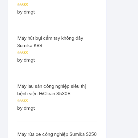
Rated
5
out
by dmgt
of 5
Máy hút bụi cầm tay không dây
Sumika K88
Rated
5
out
by dmgt
of 5
Máy lau sàn công nghiệp siêu thị
bệnh viện HiClean S530B
Rated
5
out
by dmgt
of 5
Máy rửa xe công nghiệp Sumika S250