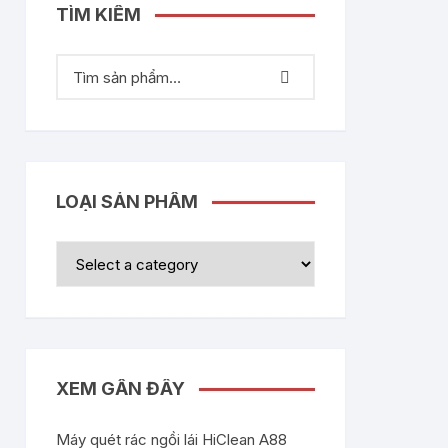
TÌM KIẾM
LOẠI SẢN PHẨM
XEM GẦN ĐÂY
Máy quét rác ngồi lái HiClean A88