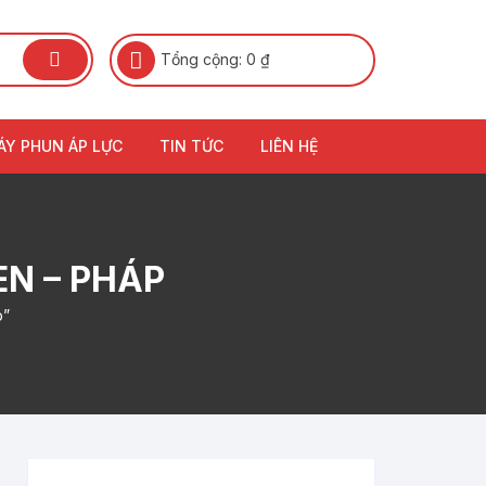
Tổng cộng:
0
₫
ÁY PHUN ÁP LỰC
TIN TỨC
LIÊN HỆ
EN – PHÁP
p”