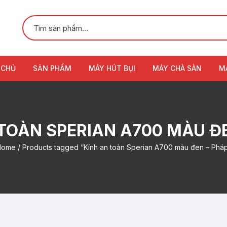
 CHỦ
SẢN PHẨM
MÁY HÚT BỤI
MÁY CHÀ SÀN
M
TOÀN SPERIAN A700 MÀU Đ
Home
/ Products tagged “Kính an toàn Sperian A700 màu đen – Phá