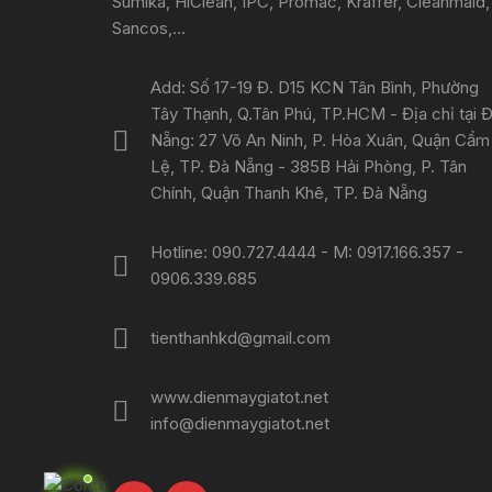
Sumika, HiClean, IPC, Promac, Kraffer, Cleanmaid,
Sancos,...
Add: Số 17-19 Đ. D15 KCN Tân Bình, Phường
Tây Thạnh, Q.Tân Phú, TP.HCM - Địa chỉ tại 
Nẵng: 27 Võ An Ninh, P. Hòa Xuân, Quận Cẩm
Lệ, TP. Đà Nẵng - 385B Hải Phòng, P. Tân
Chính, Quận Thanh Khê, TP. Đà Nẵng
Hotline: 090.727.4444 - M: 0917.166.357 -
0906.339.685
tienthanhkd@gmail.com
www.dienmaygiatot.net
info@dienmaygiatot.net