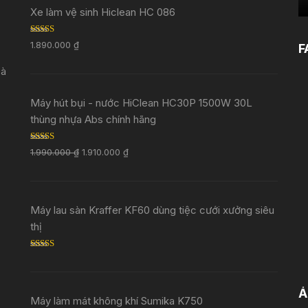
Xe làm vệ sinh Hiclean HC 086
Rated
5.00
1.890.000
₫
F
out of 5
Đà
Máy hút bụi - nước HiClean HC30P 1500W 30L
thùng nhựa Abs chính hãng
Rated
5.00
1.990.000
₫
1.910.000
₫
out of 5
Máy lau sàn Kraffer KF60 dùng tiệc cưới xưởng siêu
thị
Rated
5.00
out of 5
Ả
Máy làm mát không khí Sumika K750