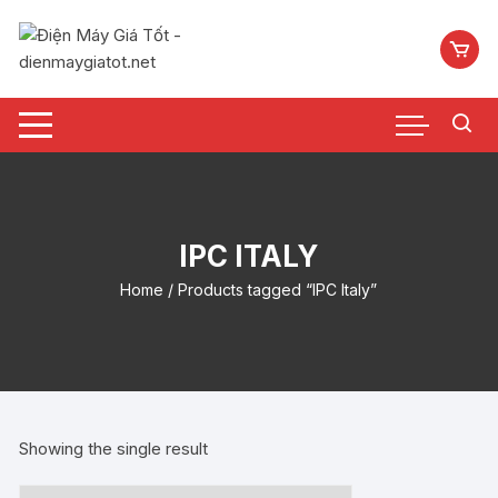
Chuyển
tới
nội
dung
IPC ITALY
Home
/ Products tagged “IPC Italy”
Showing the single result