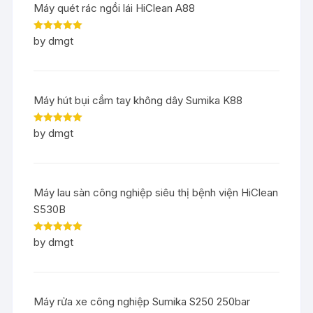
Máy quét rác ngồi lái HiClean A88
Rated
5
out
by dmgt
of 5
Máy hút bụi cầm tay không dây Sumika K88
Rated
5
out
by dmgt
of 5
Máy lau sàn công nghiệp siêu thị bệnh viện HiClean
S530B
Rated
5
out
by dmgt
of 5
Máy rửa xe công nghiệp Sumika S250 250bar