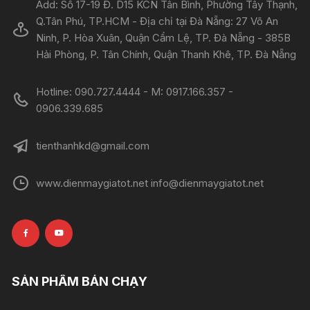
Add: Số 17-19 Đ. D15 KCN Tân Bình, Phường Tây Thạnh,
Q.Tân Phú, TP.HCM - Địa chỉ tại Đà Nẵng: 27 Võ An
Ninh, P. Hòa Xuân, Quận Cẩm Lệ, TP. Đà Nẵng - 385B
Hải Phòng, P. Tân Chính, Quận Thanh Khê, TP. Đà Nẵng
Hotline: 090.727.4444 - M: 0917.166.357 -
0906.339.685
tienthanhkd@gmail.com
www.dienmaygiatot.net info@dienmaygiatot.net
SẢN PHẨM BÁN CHẠY