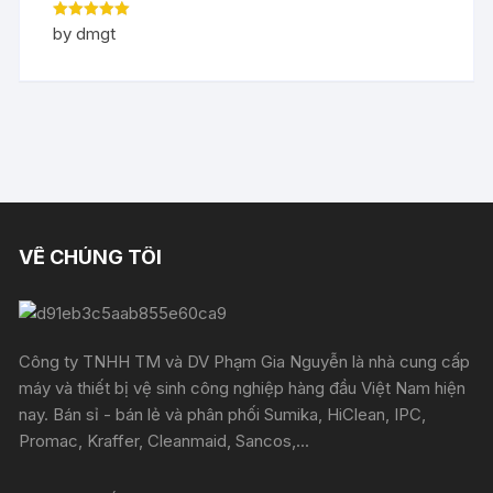
Rated
5
out
by dmgt
of 5
VỀ CHÚNG TÔI
Công ty TNHH TM và DV Phạm Gia Nguyễn là nhà cung cấp
máy và thiết bị vệ sinh công nghiệp hàng đầu Việt Nam hiện
nay. Bán sỉ - bán lẻ và phân phối Sumika, HiClean, IPC,
Promac, Kraffer, Cleanmaid, Sancos,...