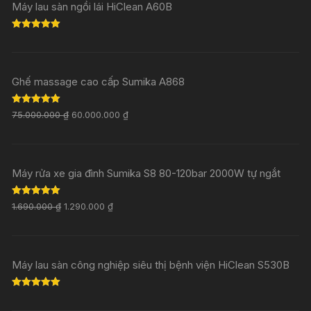
Máy lau sàn ngồi lái HiClean A60B
Rated
5.00
out of 5
Ghế massage cao cấp Sumika A868
Rated
5.00
75.000.000
₫
60.000.000
₫
out of 5
Máy rửa xe gia đình Sumika S8 80-120bar 2000W tự ngắt
Rated
5.00
1.690.000
₫
1.290.000
₫
out of 5
Máy lau sàn công nghiệp siêu thị bệnh viện HiClean S530B
Rated
5.00
out of 5