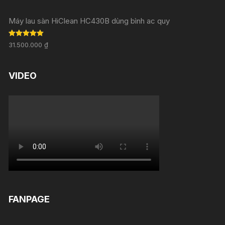
Máy lau sàn HiClean HC430B dùng bình ac quy
Rated
5.00
31.500.000
₫
out of 5
VIDEO
FANPAGE